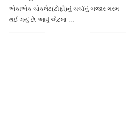
એકાએક ચોકલેટ(ટોફી)નું ચર્ચાનું બજાર ગરમ
થઈ ગયું છે. આવું એટલા …