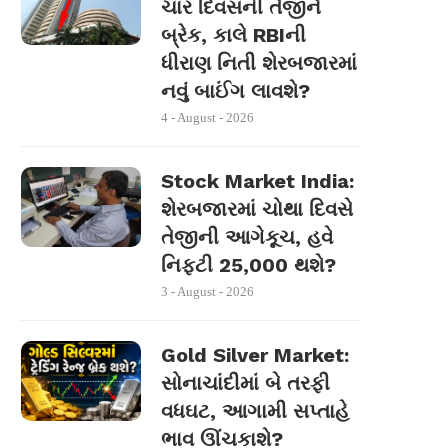
ચાર દિવસની તેજીને
બ્રેક, કાલે RBIની
ધીરાણ નિતી શેરબજારમાં
નવું બાઈંગ લાવશે?
4 - August - 2026
Stock Market India:
શેરબજારમાં ચોથા દિવસે
તેજીની આગેકૂચ, હવે
નિફ્ટી 25,000 થશે?
3 - August - 2026
Gold Silver Market:
સોનાચાંદીમાં બે તરફી
વધઘટ, આગામી સપ્તાહે
ભાવ ઊંચકાશે?