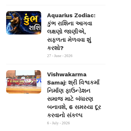
Aquarius Zodiac:
કુંભ રાશિના આગવા
લક્ષણો જાણીએ,
સફળતા મેળવવા શું
કરશો?
27 - June - 2026
Vishwakarma
Samaj: શ્રી વિશ્વકર્મા
નિર્માણ ફાઉન્ડેશન
સમાજ માટે બંધારણ
બનાવશે, 6 સમસ્યા દૂર
કરવાનો સંકલ્પ
6 - July - 2026