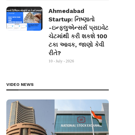
Ahmedabad
Startup: નિષ્ણાતો
-ઇન્ફ્લુએન્સર્સ પ્રાઇવેટ
ચેટમાંથી કરી શકશે 100
ટકા આવક, જાણો કેવી
રીતે?
10 - July - 2026
VIDEO NEWS