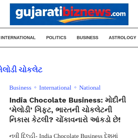
INTERNATIONAL
POLITICS
BUSINESS
ASTROLOGY
મેલોડી ચોકલેટ
Business
International
National
India Chocolate Business: મોદીની
‘મેલોડી’ ગિફ્ટ, ભારતની ચોકલેટની
નિકાસ કેટલી? ચોંકાવનારો આંકડો છે!
નવી દિલ્હી- India Chocolate Business દેશમાં