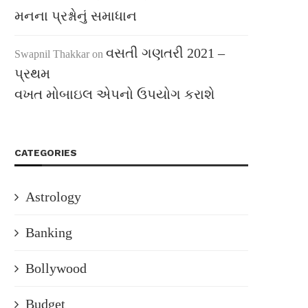
મનના પ્રશ્નોનું સમાધાન
વસતી ગણતરી 2021 –
Swapnil Thakkar
on
પ્રથમ
વખત મોબાઇલ એપનો ઉપયોગ કરાશે
CATEGORIES
Astrology
Banking
Bollywood
Budget