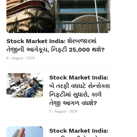
Stock Market India: શેરબજારમાં
તેજીની આગેકૂચ, નિફ્ટી 25,000 થશે?
6 - August - 2026
Stock Market India:
બે તરફી વધઘટે સેન્સેક્સ
નિફ્ટીમાં સુધારો, કાલે
તેજી આગળ વધશે?
5 - August - 2026
Stock Market India: