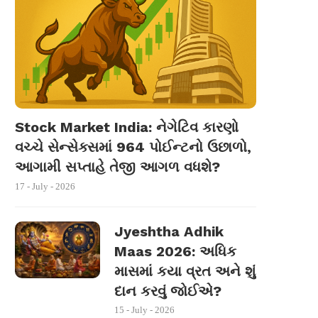
Stock Market India: નેગેટિવ કારણો
વચ્ચે સેન્સેક્સમાં 964 પોઈન્ટનો ઉછાળો,
આગામી સપ્તાહે તેજી આગળ વધશે?
17 - July - 2026
Jyeshtha Adhik
Maas 2026: અધિક
માસમાં કયા વ્રત અને શું
દાન કરવું જોઈએ?
15 - July - 2026