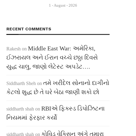
1 - August - 2026
RECENT COMMENTS
Middle East War: અમેરિકા,
Rakesh
on
ઈઝરાયલ અને ઈરાન વચ્ચે છઠ્ઠા દિવસે
યુદ્ધ ચાલુ, જાણો લેટેસ્ટ અપડેટ….
તમે ખરીદેલ સોનાનો દાગીનો
Siddharth Sheh
on
કેટલો શુદ્ધ છે તે ઘરે બેઠા જાણી શકો છો
RBIએ ફિક્સ્ડ ડિપોઝિટના
siddharth shah
on
નિયમમાં ફેરફાર કર્યો
કોવિડ વેક્સિન અંગે તમારા
siddharth shah
on