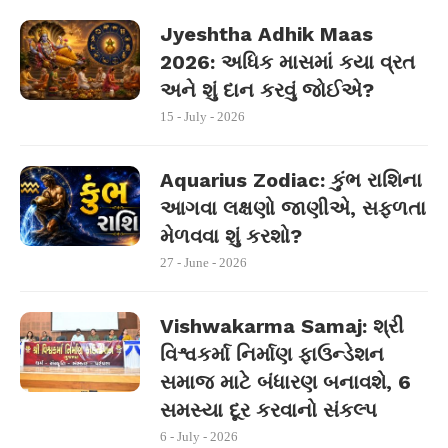
Jyeshtha Adhik Maas
2026: અધિક માસમાં કયા વ્રત
અને શું દાન કરવું જોઈએ?
15 - July - 2026
Aquarius Zodiac: કુંભ રાશિના
આગવા લક્ષણો જાણીએ, સફળતા
મેળવવા શું કરશો?
27 - June - 2026
Vishwakarma Samaj: શ્રી
વિશ્વકર્મા નિર્માણ ફાઉન્ડેશન
સમાજ માટે બંધારણ બનાવશે, 6
સમસ્યા દૂર કરવાનો સંકલ્પ
6 - July - 2026