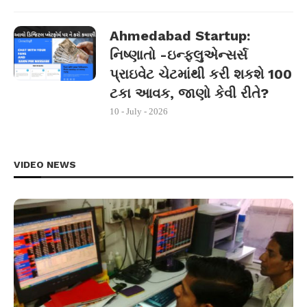
Ahmedabad Startup:
નિષ્ણાતો -ઇન્ફ્લુએન્સર્સ
પ્રાઇવેટ ચેટમાંથી કરી શકશે 100
ટકા આવક, જાણો કેવી રીતે?
10 - July - 2026
VIDEO NEWS