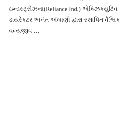
ઇન્ડસ્ટ્રીઝના(Reliance Ind.) એક્ઝિક્યુટિવ
ડાયરેક્ટર અનંત અંબાણી દ્વારા સ્થાપિત વૈશ્વિક
વન્યજીવ …