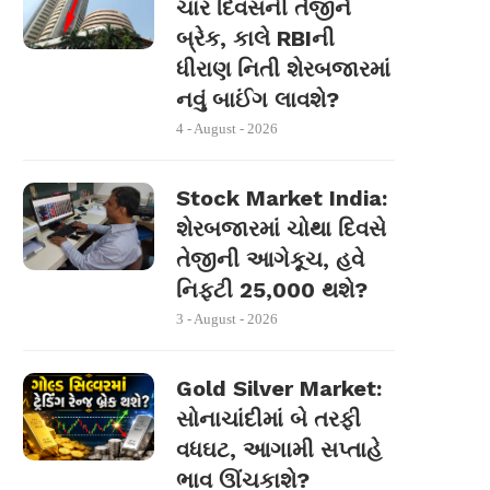
ચાર દિવસની તેજીને
બ્રેક, કાલે RBIની
ધીરાણ નિતી શેરબજારમાં
નવું બાઈંગ લાવશે?
4 - August - 2026
Stock Market India:
શેરબજારમાં ચોથા દિવસે
તેજીની આગેકૂચ, હવે
નિફ્ટી 25,000 થશે?
3 - August - 2026
Gold Silver Market:
સોનાચાંદીમાં બે તરફી
વધઘટ, આગામી સપ્તાહે
ભાવ ઊંચકાશે?