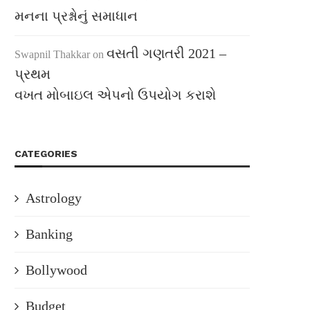
મનના પ્રશ્નોનું સમાધાન
વસતી ગણતરી 2021 –
Swapnil Thakkar
on
પ્રથમ
વખત મોબાઇલ એપનો ઉપયોગ કરાશે
CATEGORIES
Astrology
Banking
Bollywood
Budget