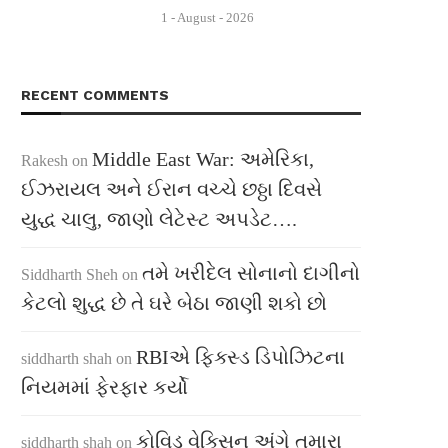
1 - August - 2026
RECENT COMMENTS
Middle East War: અમેરિકા,
Rakesh
on
ઈઝરાયલ અને ઈરાન વચ્ચે છઠ્ઠા દિવસે
યુદ્ધ ચાલુ, જાણો લેટેસ્ટ અપડેટ….
તમે ખરીદેલ સોનાનો દાગીનો
Siddharth Sheh
on
કેટલો શુદ્ધ છે તે ઘરે બેઠા જાણી શકો છો
RBIએ ફિક્સ્ડ ડિપોઝિટના
siddharth shah
on
નિયમમાં ફેરફાર કર્યો
કોવિડ વેક્સિન અંગે તમારા
siddharth shah
on