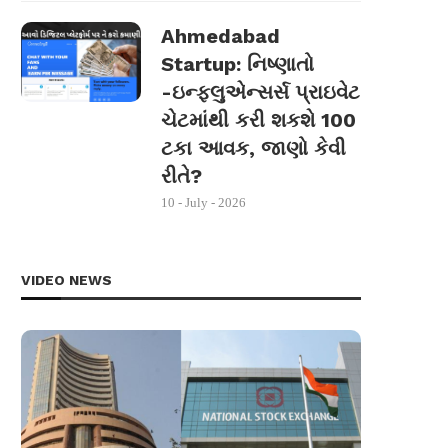
Ahmedabad
Startup: નિષ્ણાતો
-ઇન્ફ્લુએન્સર્સ પ્રાઇવેટ
ચેટમાંથી કરી શકશે 100
ટકા આવક, જાણો કેવી
રીતે?
10 - July - 2026
VIDEO NEWS