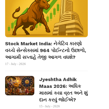
Stock Market India: નેગેટિવ કારણો
વચ્ચે સેન્સેક્સમાં 964 પોઈન્ટનો ઉછાળો,
આગામી સપ્તાહે તેજી આગળ વધશે?
17 - July - 2026
Jyeshtha Adhik
Maas 2026: અધિક
માસમાં કયા વ્રત અને શું
દાન કરવું જોઈએ?
15 - July - 2026