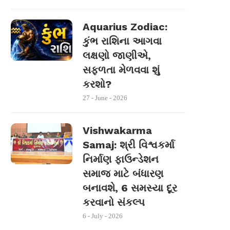
Aquarius Zodiac:
કુંભ રાશિના આગવા
લક્ષણો જાણીએ,
સફળતા મેળવવા શું
કરશો?
27 - June - 2026
Vishwakarma
Samaj: શ્રી વિશ્વકર્મા
નિર્માણ ફાઉન્ડેશન
સમાજ માટે બંધારણ
બનાવશે, 6 સમસ્યા દૂર
કરવાનો સંકલ્પ
6 - July - 2026