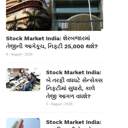
Stock Market India: શેરબજારમાં
તેજીની આગેકૂચ, નિફ્ટી 25,000 થશે?
6 - August - 2026
Stock Market India:
બે તરફી વધઘટે સેન્સેક્સ
નિફ્ટીમાં સુધારો, કાલે
તેજી આગળ વધશે?
5 - August - 2026
Stock Market India: