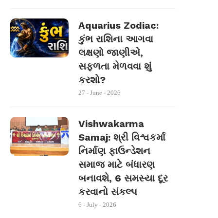
Aquarius Zodiac:
કુંભ રાશિના આગવા
લક્ષણો જાણીએ,
સફળતા મેળવવા શું
કરશો?
27 - June - 2026
Vishwakarma
Samaj: શ્રી વિશ્વકર્મા
નિર્માણ ફાઉન્ડેશન
સમાજ માટે બંધારણ
બનાવશે, 6 સમસ્યા દૂર
કરવાનો સંકલ્પ
6 - July - 2026