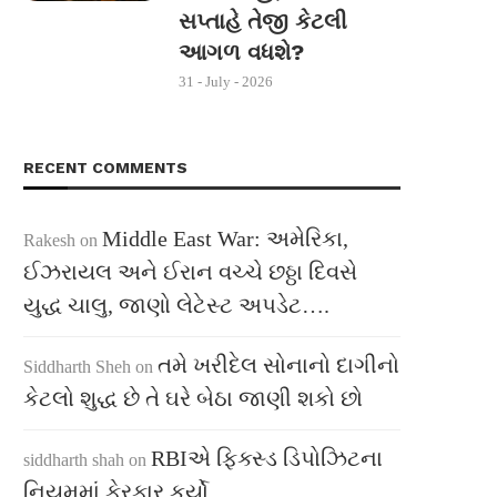
સપ્તાહે તેજી કેટલી
આગળ વધશે?
31 - July - 2026
RECENT COMMENTS
Middle East War: અમેરિકા,
Rakesh
on
ઈઝરાયલ અને ઈરાન વચ્ચે છઠ્ઠા દિવસે
યુદ્ધ ચાલુ, જાણો લેટેસ્ટ અપડેટ….
તમે ખરીદેલ સોનાનો દાગીનો
Siddharth Sheh
on
કેટલો શુદ્ધ છે તે ઘરે બેઠા જાણી શકો છો
RBIએ ફિક્સ્ડ ડિપોઝિટના
siddharth shah
on
નિયમમાં ફેરફાર કર્યો