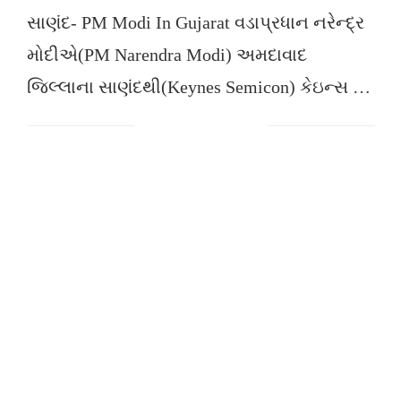
સાણંદ- PM Modi In Gujarat વડાપ્રધાન નરેન્દ્ર
મોદીએ(PM Narendra Modi) અમદાવાદ
જિલ્લાના સાણંદથી(Keynes Semicon) કેઇન્સ …