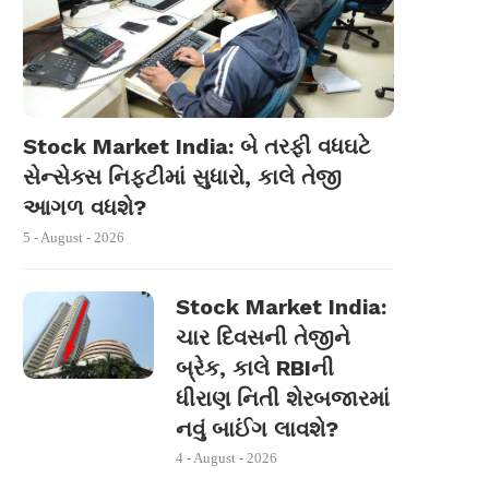
Stock Market India: બે તરફી વધઘટે
સેન્સેક્સ નિફ્ટીમાં સુધારો, કાલે તેજી
આગળ વધશે?
5 - August - 2026
Stock Market India:
ચાર દિવસની તેજીને
બ્રેક, કાલે RBIની
ધીરાણ નિતી શેરબજારમાં
નવું બાઈંગ લાવશે?
4 - August - 2026