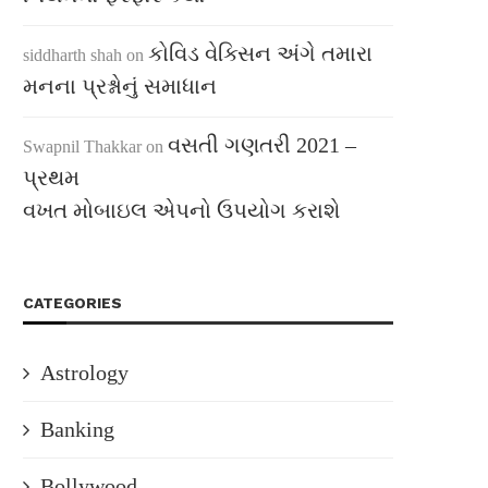
કોવિડ વેક્સિન અંગે તમારા
siddharth shah
on
મનના પ્રશ્નોનું સમાધાન
વસતી ગણતરી 2021 –
Swapnil Thakkar
on
પ્રથમ
વખત મોબાઇલ એપનો ઉપયોગ કરાશે
CATEGORIES
Astrology
Banking
Bollywood