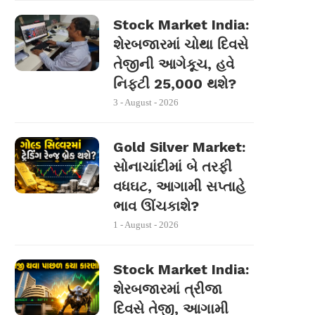
Stock Market India:
શેરબજારમાં ચોથા દિવસે
તેજીની આગેકૂચ, હવે
નિફ્ટી 25,000 થશે?
3 - August - 2026
Gold Silver Market:
સોનાચાંદીમાં બે તરફી
વધઘટ, આગામી સપ્તાહે
ભાવ ઊંચકાશે?
1 - August - 2026
Stock Market India:
શેરબજારમાં ત્રીજા
દિવસે તેજી, આગામી