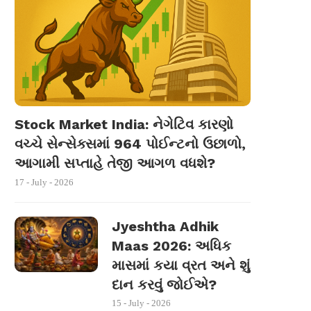
Stock Market India: નેગેટિવ કારણો
વચ્ચે સેન્સેક્સમાં 964 પોઈન્ટનો ઉછાળો,
આગામી સપ્તાહે તેજી આગળ વધશે?
17 - July - 2026
Jyeshtha Adhik
Maas 2026: અધિક
માસમાં કયા વ્રત અને શું
દાન કરવું જોઈએ?
15 - July - 2026