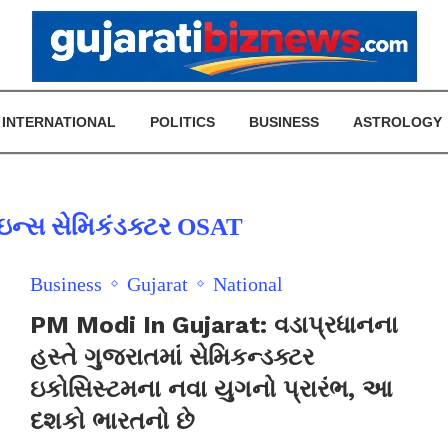
INTERNATIONAL
POLITICS
BUSINESS
ASTROLOGY
ેઇન્સ સેમિકંડક્ટર OSAT
Business
Gujarat
National
PM Modi In Gujarat: વડાપ્રધાનના
હસ્તે ગુજરાતમાં સેમિકન્ડક્ટર
ઇકોસિસ્ટમના નવા યુગનો પ્રારંભ, આ
દશકો ભારતનો છે