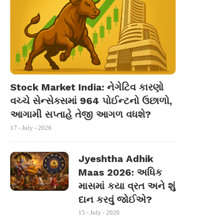
Stock Market India: નેગેટિવ કારણો
વચ્ચે સેન્સેક્સમાં 964 પોઈન્ટનો ઉછાળો,
આગામી સપ્તાહે તેજી આગળ વધશે?
17 - July - 2026
Jyeshtha Adhik
Maas 2026: અધિક
માસમાં કયા વ્રત અને શું
દાન કરવું જોઈએ?
15 - July - 2026