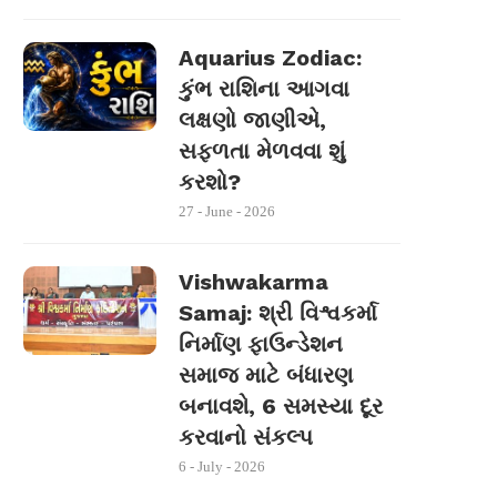
Aquarius Zodiac:
કુંભ રાશિના આગવા
લક્ષણો જાણીએ,
સફળતા મેળવવા શું
કરશો?
27 - June - 2026
Vishwakarma
Samaj: શ્રી વિશ્વકર્મા
નિર્માણ ફાઉન્ડેશન
સમાજ માટે બંધારણ
બનાવશે, 6 સમસ્યા દૂર
કરવાનો સંકલ્પ
6 - July - 2026