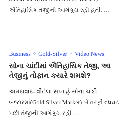
ઐતિહાસિક તેજીની આગેકૂચ રહી હતી. …
Business
Gold-Silver
Video News
સોના ચાંદીમાં ઐતિહાસિક તેજી, આ
તેજીનું તોફાન કયારે શમશે?
અમદાવાદ- વીતેલા સપ્તાહે સોના ચાંદી
બજારમાં(Gold Silver Market) બે તરફી વધઘટ
પછી તેજીની આગેકૂચ રહી …