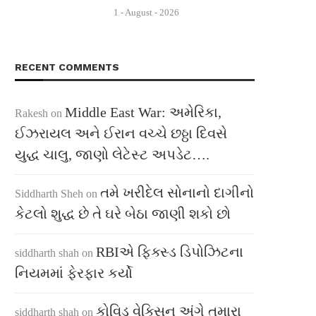
1 - August - 2026
RECENT COMMENTS
Middle East War: અમેરિકા,
Rakesh
on
ઈઝરાયલ અને ઈરાન વચ્ચે છઠ્ઠા દિવસે
યુદ્ધ ચાલુ, જાણો લેટેસ્ટ અપડેટ….
તમે ખરીદેલ સોનાનો દાગીનો
Siddharth Sheh
on
કેટલો શુદ્ધ છે તે ઘરે બેઠા જાણી શકો છો
RBIએ ફિક્સ્ડ ડિપોઝિટના
siddharth shah
on
નિયમમાં ફેરફાર કર્યો
કોવિડ વેક્સિન અંગે તમારા
siddharth shah
on