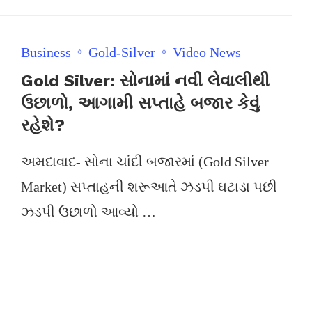
Business
Gold-Silver
Video News
Gold Silver: સોનામાં નવી લેવાલીથી
ઉછાળો, આગામી સપ્તાહે બજાર કેવું
રહેશે?
અમદાવાદ- સોના ચાંદી બજારમાં (Gold Silver
Market) સપ્તાહની શરૂઆતે ઝડપી ઘટાડા પછી
ઝડપી ઉછાળો આવ્યો …