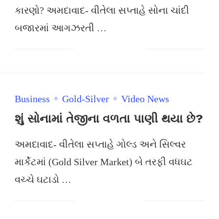
કારણો? અમદાવાદ- વીતેલા સપ્તાહે સોના ચાંદી
બજારમાં આગઝરતી …
Business
Gold-Silver
Video News
શું સોનામાં તેજીના વળતા પાણી થયા છે?
અમદાવાદ- વીતેલા સપ્તાહે ગોલ્ડ અને સિલ્વર
માર્કેટમાં (Gold Silver Market) બે તરફી વધઘટ
વચ્ચે ઘટાડો …