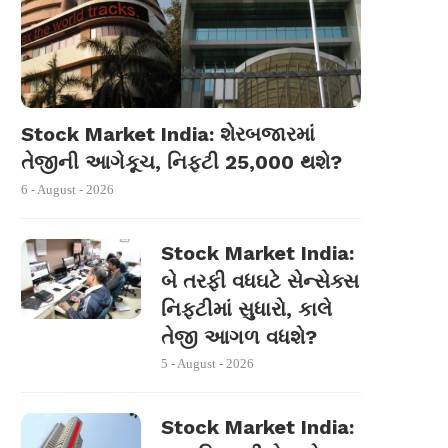
Stock Market India: શેરબજારમાં
તેજીની આગેકૂચ, નિફ્ટી 25,000 થશે?
6 - August - 2026
Stock Market India:
બે તરફી વધઘટે સેન્સેક્સ
નિફ્ટીમાં સુધારો, કાલે
તેજી આગળ વધશે?
5 - August - 2026
Stock Market India: