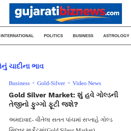
INTERNATIONAL
POLITICS
BUSINESS
ASTROLOGY
ોનું ચાદીના ભાવ
Business
Gold-Silver
Video News
Gold Silver Market: શું હવે ગોલ્ડની
તેજીનો ફુગ્ગો ફૂટી જશે?
અમદાવાદ- વીતેલા સતત પાંચમાં સપ્તાહે ગોલ્ડ
સિલ્વર માર્કેટમાં(Gold Silevr Market)