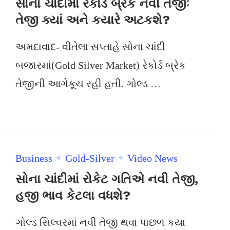
સોના ચાંદીમાં રેકોર્ડ બ્રેક નવી તેજીઃ
તેજી ક્યાં અને કયારે અટકશે?
અમદાવાદ- વીતેલા સપ્તાહે સોના ચાંદી
બજારમાં(Gold Silver Market) રેકોર્ડ બ્રેક
તેજીની આગેકૂચ રહી હતી. ગોલ્ડ …
Business
Gold-Silver
Video News
સોના ચાંદીમાં રોકેટ ગતિએ નવી તેજી,
હજી ભાવ કેટલા વધશે?
ગોલ્ડ સિલ્વરમાં નવી તેજી થવા પાછળ કયા