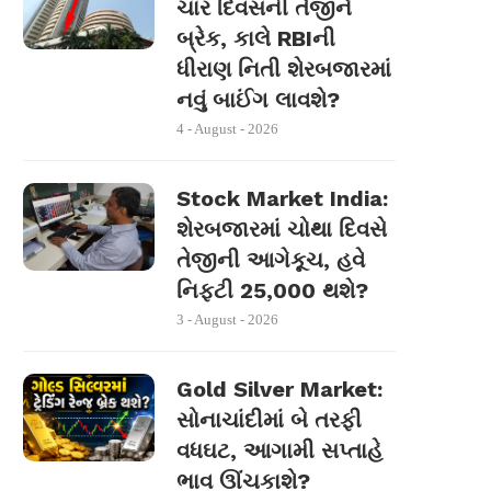
ચાર દિવસની તેજીને
બ્રેક, કાલે RBIની
ધીરાણ નિતી શેરબજારમાં
નવું બાઈંગ લાવશે?
4 - August - 2026
Stock Market India:
શેરબજારમાં ચોથા દિવસે
તેજીની આગેકૂચ, હવે
નિફ્ટી 25,000 થશે?
3 - August - 2026
Gold Silver Market:
સોનાચાંદીમાં બે તરફી
વધઘટ, આગામી સપ્તાહે
ભાવ ઊંચકાશે?