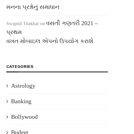
મનના પ્રશ્નોનું સમાધાન
વસતી ગણતરી 2021 –
Swapnil Thakkar
on
પ્રથમ
વખત મોબાઇલ એપનો ઉપયોગ કરાશે
CATEGORIES
Astrology
Banking
Bollywood
Budget