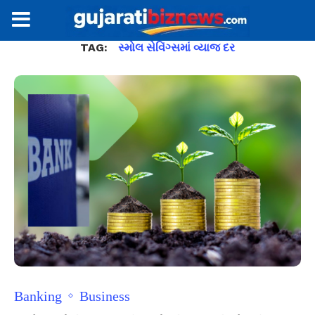
TAG:
સ્મોલ સેવિંગ્સમાં વ્યાજ દર
Banking
Business