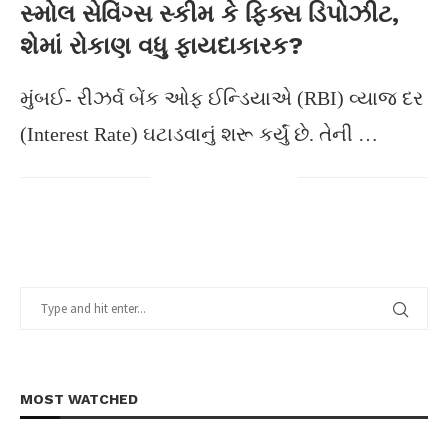
સ્મોલ સેવિંગ્સ સ્કીમ કે ફિક્સ ડિપોઝીટ,
શેમાં રોકાણ વધુ ફાયદાકારક?
મુંબઈ- રીઝર્વ બેંક ઓફ ઈન્ડિયાએ (RBI) વ્યાજ દર
(Interest Rate) ઘટાડવાનું શરૂ કર્યું છે. તેની …
MOST WATCHED