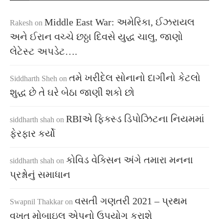
Middle East War: અમેરિકા, ઈઝરાયલ
Rakesh
on
અને ઈરાન વચ્ચે છઠ્ઠા દિવસે યુદ્ધ ચાલુ, જાણો
લેટેસ્ટ અપડેટ….
તમે ખરીદેલ સોનાનો દાગીનો કેટલો
Siddharth Sheh
on
શુદ્ધ છે તે ઘરે બેઠા જાણી શકો છો
RBIએ ફિક્સ્ડ ડિપોઝિટના નિયમમાં
siddharth shah
on
ફેરફાર કર્યો
કોવિડ વેક્સિન અંગે તમારા મનના
siddharth shah
on
પ્રશ્નોનું સમાધાન
વસતી ગણતરી 2021 – પ્રથમ
Swapnil Thakkar
on
વખત મોબાઇલ એપનો ઉપયોગ કરાશે