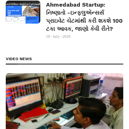
Ahmedabad Startup:
નિષ્ણાતો -ઇન્ફ્લુએન્સર્સ
પ્રાઇવેટ ચેટમાંથી કરી શકશે 100
ટકા આવક, જાણો કેવી રીતે?
10 - July - 2026
VIDEO NEWS