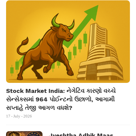
Stock Market India: નેગેટિવ કારણો વચ્ચે
સેન્સેક્સમાં 964 પોઈન્ટનો ઉછાળો, આગામી
સપ્તાહે તેજી આગળ વધશે?
17 - July - 2026
Jyeshtha Adhik Maas