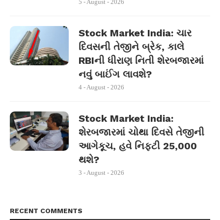
5 - August - 2026
Stock Market India: ચાર
દિવસની તેજીને બ્રેક, કાલે
RBIની ધીરાણ નિતી શેરબજારમાં
નવું બાઈંગ લાવશે?
4 - August - 2026
Stock Market India:
શેરબજારમાં ચોથા દિવસે તેજીની
આગેકૂચ, હવે નિફ્ટી 25,000
થશે?
3 - August - 2026
RECENT COMMENTS