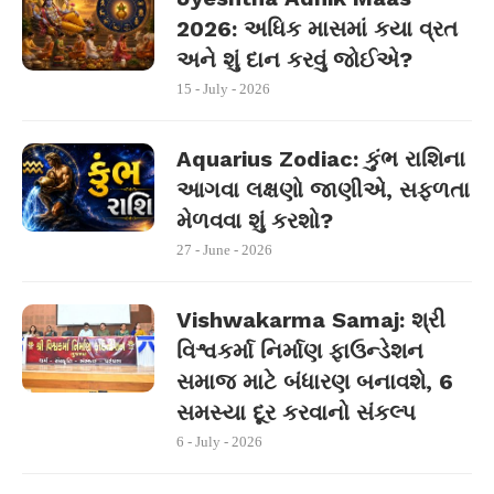
2026: અધિક માસમાં કયા વ્રત
અને શું દાન કરવું જોઈએ?
15 - July - 2026
Aquarius Zodiac: કુંભ રાશિના
આગવા લક્ષણો જાણીએ, સફળતા
મેળવવા શું કરશો?
27 - June - 2026
Vishwakarma Samaj: શ્રી
વિશ્વકર્મા નિર્માણ ફાઉન્ડેશન
સમાજ માટે બંધારણ બનાવશે, 6
સમસ્યા દૂર કરવાનો સંકલ્પ
6 - July - 2026