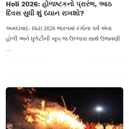
Holi 2026: હોળાષ્ટકનો પ્રારંભ, આઠ
દિવસ સુધી શું ધ્યાન રાખશો?
અમદાવાદ- Holi 2026 ભારતમાં રંગોના પર્વ એવા
હોળી અને ધુળેટીની ખૂબ જ ઉલ્લાસ સાથે ઉજવણી
…