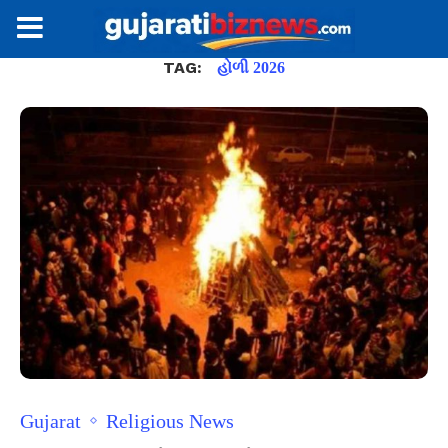
TAG:
હોળી 2026
Gujarat
Religious News