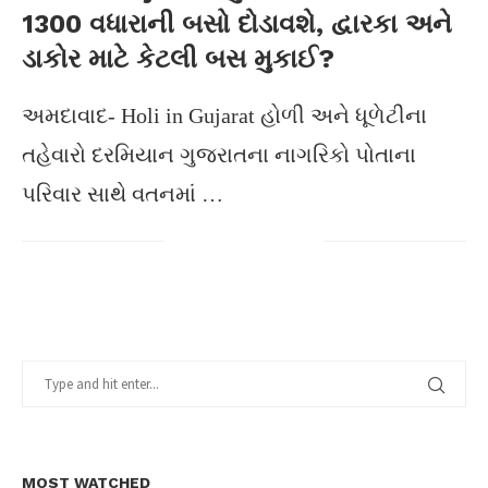
1300 વધારાની બસો દોડાવશે, દ્વારકા અને
ડાકોર માટે કેટલી બસ મુકાઈ?
અમદાવાદ- Holi in Gujarat હોળી અને ધૂળેટીના
તહેવારો દરમિયાન ગુજરાતના નાગરિકો પોતાના
પરિવાર સાથે વતનમાં …
MOST WATCHED