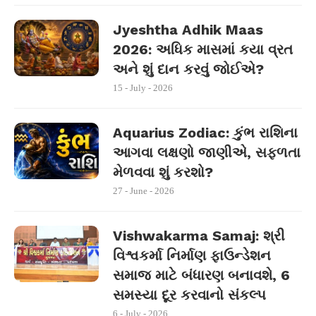
Jyeshtha Adhik Maas
2026: અધિક માસમાં કયા વ્રત
અને શું દાન કરવું જોઈએ?
15 - July - 2026
Aquarius Zodiac: કુંભ રાશિના
આગવા લક્ષણો જાણીએ, સફળતા
મેળવવા શું કરશો?
27 - June - 2026
Vishwakarma Samaj: શ્રી
વિશ્વકર્મા નિર્માણ ફાઉન્ડેશન
સમાજ માટે બંધારણ બનાવશે, 6
સમસ્યા દૂર કરવાનો સંકલ્પ
6 - July - 2026