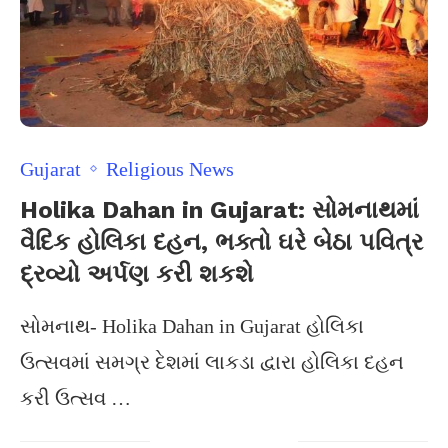
Gujarat
Religious News
Holika Dahan in Gujarat: સોમનાથમાં
વૈદિક હોલિકા દહન, ભક્તો ઘરે બેઠા પવિત્ર
દ્રવ્યો અર્પણ કરી શકશે
સોમનાથ- Holika Dahan in Gujarat હોલિકા
ઉત્સવમાં સમગ્ર દેશમાં લાકડા દ્વારા હોલિકા દહન
કરી ઉત્સવ …