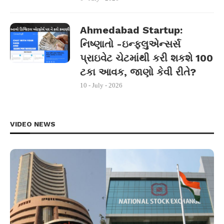
Ahmedabad Startup:
નિષ્ણાતો -ઇન્ફ્લુએન્સર્સ
પ્રાઇવેટ ચેટમાંથી કરી શકશે 100
ટકા આવક, જાણો કેવી રીતે?
10 - July - 2026
VIDEO NEWS