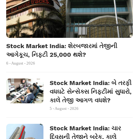
Stock Market India: શેરબજારમાં તેજીની
આગેકૂચ, નિફ્ટી 25,000 થશે?
6 - August - 2026
Stock Market India: બે તરફી
વધઘટે સેન્સેક્સ નિફ્ટીમાં સુધારો,
કાલે તેજી આગળ વધશે?
5 - August - 2026
Stock Market India: ચાર
દિવસની તેજીને બ્રેક, કાલે