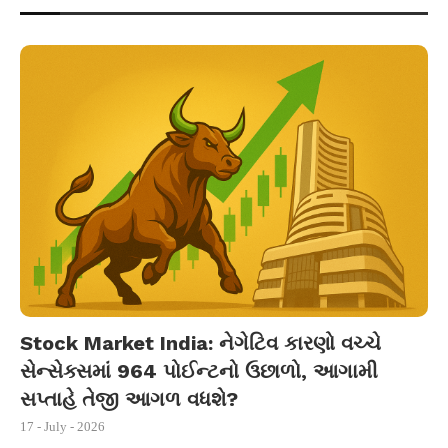
Stock Market India: નેગેટિવ કારણો વચ્ચે
સેન્સેક્સમાં 964 પોઈન્ટનો ઉછાળો, આગામી
સપ્તાહે તેજી આગળ વધશે?
17 - July - 2026