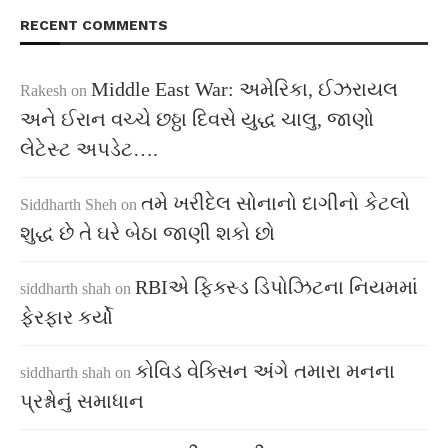
RECENT COMMENTS
Middle East War: અમેરિકા, ઈઝરાયલ
Rakesh
on
અને ઈરાન વચ્ચે છઠ્ઠા દિવસે યુદ્ધ ચાલુ, જાણો
લેટેસ્ટ અપડેટ….
તમે ખરીદેલ સોનાનો દાગીનો કેટલો
Siddharth Sheh
on
શુદ્ધ છે તે ઘરે બેઠા જાણી શકો છો
RBIએ ફિક્સ્ડ ડિપોઝિટના નિયમમાં
siddharth shah
on
ફેરફાર કર્યો
કોવિડ વેક્સિન અંગે તમારા મનના
siddharth shah
on
પ્રશ્નોનું સમાધાન