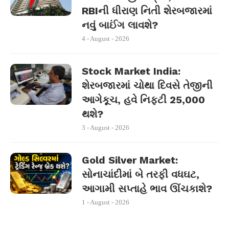
RBIની ધીરાણ નિતી શેરબજારમાં
નવું બાઈંગ લાવશે?
4 - August - 2026
Stock Market India:
શેરબજારમાં ચોથા દિવસે તેજીની
આગેકૂચ, હવે નિફ્ટી 25,000
થશે?
3 - August - 2026
Gold Silver Market:
સોનાચાંદીમાં બે તરફી વધઘટ,
આગામી સપ્તાહે ભાવ ઊંચકાશે?
1 - August - 2026