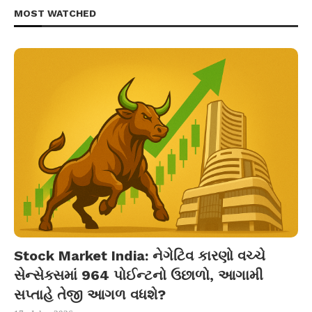
MOST WATCHED
Stock Market India: નેગેટિવ કારણો વચ્ચે
સેન્સેક્સમાં 964 પોઈન્ટનો ઉછાળો, આગામી
સપ્તાહે તેજી આગળ વધશે?