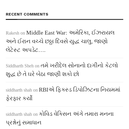
RECENT COMMENTS
Middle East War: અમેરિકા, ઈઝરાયલ
Rakesh
on
અને ઈરાન વચ્ચે છઠ્ઠા દિવસે યુદ્ધ ચાલુ, જાણો
લેટેસ્ટ અપડેટ….
તમે ખરીદેલ સોનાનો દાગીનો કેટલો
Siddharth Sheh
on
શુદ્ધ છે તે ઘરે બેઠા જાણી શકો છો
RBIએ ફિક્સ્ડ ડિપોઝિટના નિયમમાં
siddharth shah
on
ફેરફાર કર્યો
કોવિડ વેક્સિન અંગે તમારા મનના
siddharth shah
on
પ્રશ્નોનું સમાધાન