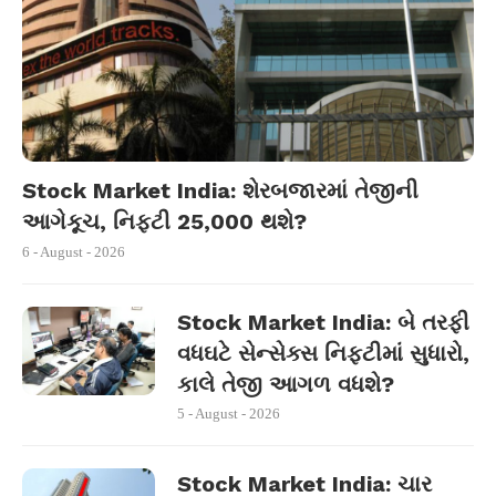
Stock Market India: શેરબજારમાં તેજીની
આગેકૂચ, નિફ્ટી 25,000 થશે?
6 - August - 2026
Stock Market India: બે તરફી
વધઘટે સેન્સેક્સ નિફ્ટીમાં સુધારો,
કાલે તેજી આગળ વધશે?
5 - August - 2026
Stock Market India: ચાર