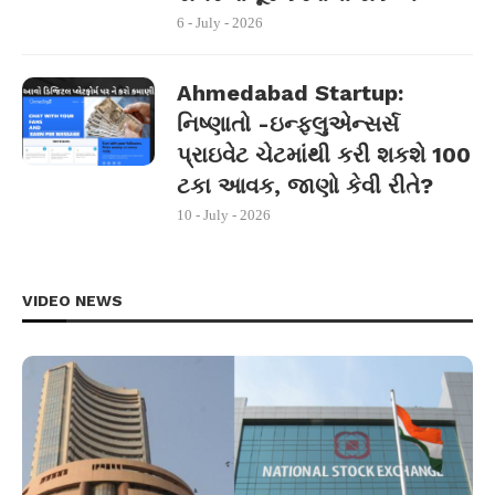
6 - July - 2026
Ahmedabad Startup:
નિષ્ણાતો -ઇન્ફ્લુએન્સર્સ
પ્રાઇવેટ ચેટમાંથી કરી શકશે 100
ટકા આવક, જાણો કેવી રીતે?
10 - July - 2026
VIDEO NEWS