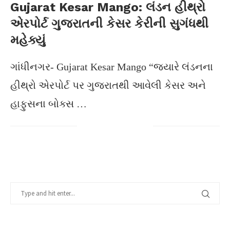
Gujarat Kesar Mango: લંડન હીથ્રો
એરપોર્ટ ગુજરાતની કેસર કેરીની સુગંધથી
મહેક્યું
ગાંધીનગર- Gujarat Kesar Mango “જ્યારે લંડનના
હીથ્રો એરપોર્ટ પર ગુજરાતથી આવેલી કેસર અને
હાફુસના બોક્સ …