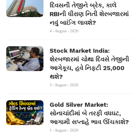
દિવસની તેજીને બ્રેક, કાલે
RBIની ધીરાણ નિતી શેરબજારમાં
નવું બાઈંગ લાવશે?
4 - August - 2026
Stock Market India:
શેરબજારમાં ચોથા દિવસે તેજીની
આગેકૂચ, હવે નિફ્ટી 25,000
થશે?
3 - August - 2026
Gold Silver Market:
સોનાચાંદીમાં બે તરફી વધઘટ,
આગામી સપ્તાહે ભાવ ઊંચકાશે?
1 - August - 2026