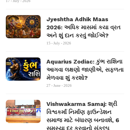
17 - July - 2026
Jyeshtha Adhik Maas
2026: અધિક માસમાં કયા વ્રત
અને શું દાન કરવું જોઈએ?
15 - July - 2026
Aquarius Zodiac: કુંભ રાશિના
આગવા લક્ષણો જાણીએ, સફળતા
મેળવવા શું કરશો?
27 - June - 2026
Vishwakarma Samaj: શ્રી
વિશ્વકર્મા નિર્માણ ફાઉન્ડેશન
સમાજ માટે બંધારણ બનાવશે, 6
સમસ્યા દૂર કરવાનો સંકલ્પ