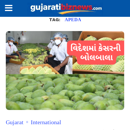
TAG:
APEDA
Gujarat
International