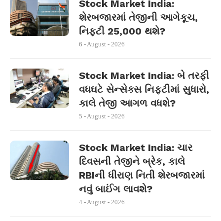
Stock Market India:
શેરબજારમાં તેજીની આગેકૂચ,
નિફ્ટી 25,000 થશે?
6 - August - 2026
Stock Market India: બે તરફી
વધઘટે સેન્સેક્સ નિફ્ટીમાં સુધારો,
કાલે તેજી આગળ વધશે?
5 - August - 2026
Stock Market India: ચાર
દિવસની તેજીને બ્રેક, કાલે
RBIની ધીરાણ નિતી શેરબજારમાં
નવું બાઈંગ લાવશે?
4 - August - 2026