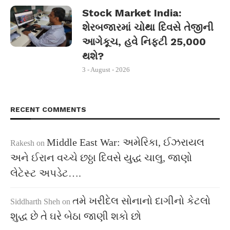
Stock Market India:
શેરબજારમાં ચોથા દિવસે તેજીની
આગેકૂચ, હવે નિફ્ટી 25,000
થશે?
3 - August - 2026
RECENT COMMENTS
Middle East War: અમેરિકા, ઈઝરાયલ
Rakesh
on
અને ઈરાન વચ્ચે છઠ્ઠા દિવસે યુદ્ધ ચાલુ, જાણો
લેટેસ્ટ અપડેટ….
તમે ખરીદેલ સોનાનો દાગીનો કેટલો
Siddharth Sheh
on
શુદ્ધ છે તે ઘરે બેઠા જાણી શકો છો