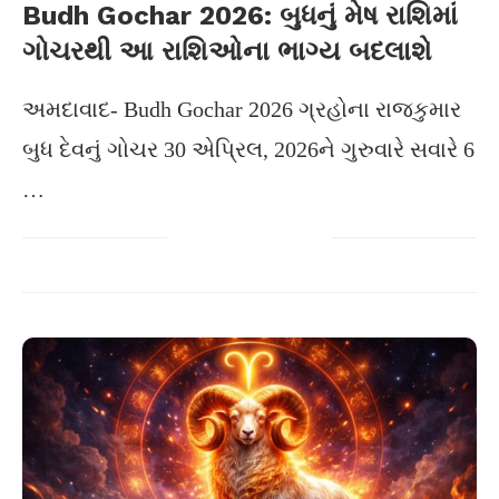
Budh Gochar 2026: બુધનું મેષ રાશિમાં
ગોચરથી આ રાશિઓના ભાગ્ય બદલાશે
અમદાવાદ- Budh Gochar 2026 ગ્રહોના રાજકુમાર
બુધ દેવનું ગોચર 30 એપ્રિલ, 2026ને ગુરુવારે સવારે 6
…