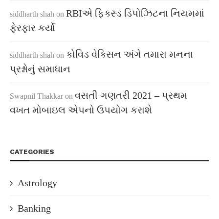
RBIએ ફિક્સ્ડ ડિપોઝિટના નિયમમાં
siddharth shah
on
ફેરફાર કર્યો
કોવિડ વેક્સિન અંગે તમારા મનના
siddharth shah
on
પ્રશ્નોનું સમાધાન
વસતી ગણતરી 2021 – પ્રથમ
Swapnil Thakkar
on
વખત મોબાઇલ એપનો ઉપયોગ કરાશે
CATEGORIES
Astrology
Banking