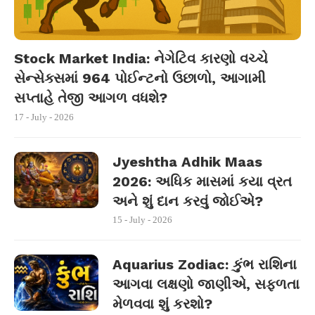
Stock Market India: નેગેટિવ કારણો વચ્ચે
સેન્સેક્સમાં 964 પોઈન્ટનો ઉછાળો, આગામી
સપ્તાહે તેજી આગળ વધશે?
17 - July - 2026
Jyeshtha Adhik Maas
2026: અધિક માસમાં કયા વ્રત
અને શું દાન કરવું જોઈએ?
15 - July - 2026
Aquarius Zodiac: કુંભ રાશિના
આગવા લક્ષણો જાણીએ, સફળતા
મેળવવા શું કરશો?