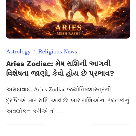
Astrology
Religious News
Aries Zodiac: મેષ રાશિની આગવી
વિશેષતા જાણો, કેવો હોય છે પ્રભાવ?
અમદાવાદ- Aries Zodiac જ્યોતિષશાસ્ત્રની
દ્રષ્ટિએ બાર રાશિ આવે છે. બાર રાશિઓના જાતકોનું
અવલોકન કરીએ તો …