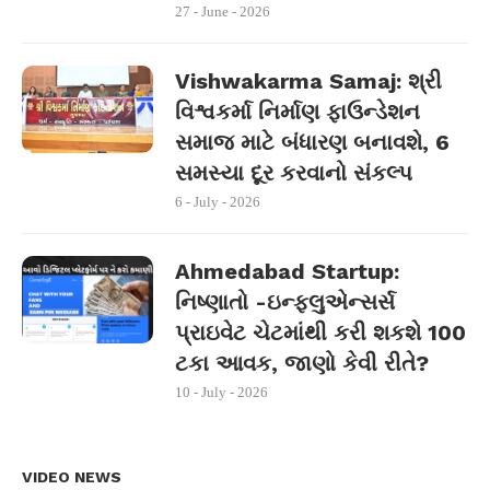
27 - June - 2026
Vishwakarma Samaj: શ્રી
વિશ્વકર્મા નિર્માણ ફાઉન્ડેશન
સમાજ માટે બંધારણ બનાવશે, 6
સમસ્યા દૂર કરવાનો સંકલ્પ
6 - July - 2026
Ahmedabad Startup:
નિષ્ણાતો -ઇન્ફ્લુએન્સર્સ
પ્રાઇવેટ ચેટમાંથી કરી શકશે 100
ટકા આવક, જાણો કેવી રીતે?
10 - July - 2026
VIDEO NEWS