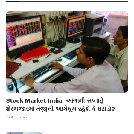
Stock Market India: આગામી સપ્તાહે
શેરબજારમાં તેજીની આગેકૂચ રહેશે કે ઘટાડો?
7 - August - 2026