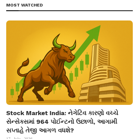
MOST WATCHED
Stock Market India: નેગેટિવ કારણો વચ્ચે
સેન્સેક્સમાં 964 પોઈન્ટનો ઉછાળો, આગામી
સપ્તાહે તેજી આગળ વધશે?
17 - July - 2026