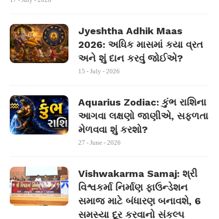
Jyeshtha Adhik Maas
2026: અધિક માસમાં કયા વ્રત
અને શું દાન કરવું જોઈએ?
15 - July - 2026
Aquarius Zodiac: કુંભ રાશિના
આગવા લક્ષણો જાણીએ, સફળતા
મેળવવા શું કરશો?
27 - June - 2026
Vishwakarma Samaj: શ્રી
વિશ્વકર્મા નિર્માણ ફાઉન્ડેશન
સમાજ માટે બંધારણ બનાવશે, 6
સમસ્યા દૂર કરવાનો સંકલ્પ