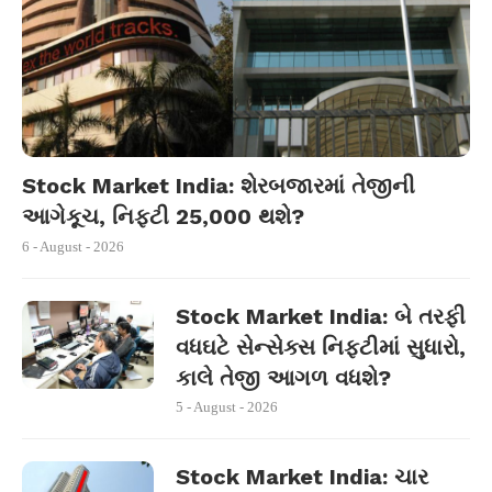
Stock Market India: શેરબજારમાં તેજીની
આગેકૂચ, નિફ્ટી 25,000 થશે?
6 - August - 2026
Stock Market India: બે તરફી
વધઘટે સેન્સેક્સ નિફ્ટીમાં સુધારો,
કાલે તેજી આગળ વધશે?
5 - August - 2026
Stock Market India: ચાર