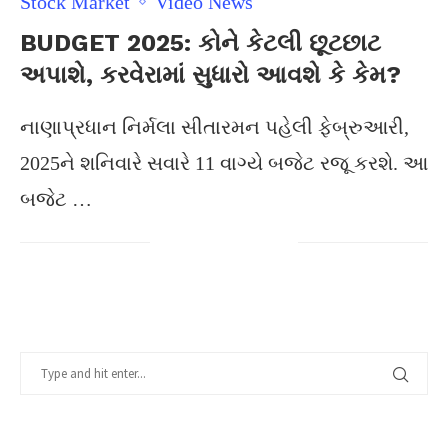
Stock Market
Video News
BUDGET 2025: કોને કેટલી છૂટછાટ
અપાશે, કરવેરામાં સુધારો આવશે કે કેમ?
નાણાપ્રધાન નિર્મલા સીતારમન પહેલી ફેબ્રુઆરી,
2025ને શનિવારે સવારે 11 વાગ્યે બજેટ રજૂ કરશે. આ
બજેટ …