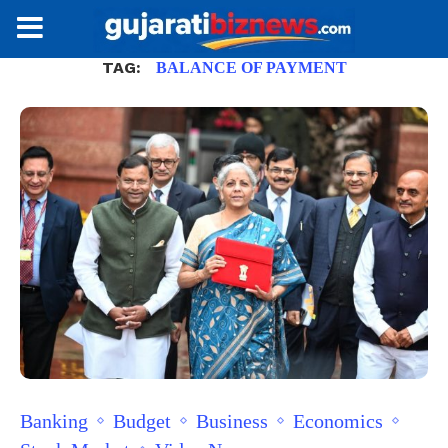
TAG:
BALANCE OF PAYMENT
Banking
Budget
Business
Economics