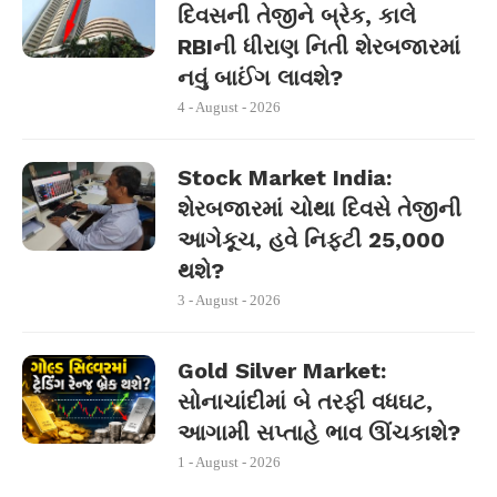
દિવસની તેજીને બ્રેક, કાલે
RBIની ધીરાણ નિતી શેરબજારમાં
નવું બાઈંગ લાવશે?
4 - August - 2026
Stock Market India:
શેરબજારમાં ચોથા દિવસે તેજીની
આગેકૂચ, હવે નિફ્ટી 25,000
થશે?
3 - August - 2026
Gold Silver Market:
સોનાચાંદીમાં બે તરફી વધઘટ,
આગામી સપ્તાહે ભાવ ઊંચકાશે?
1 - August - 2026