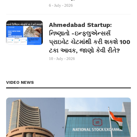
6 - July - 2026
Ahmedabad Startup:
નિષ્ણાતો -ઇન્ફ્લુએન્સર્સ
પ્રાઇવેટ ચેટમાંથી કરી શકશે 100
ટકા આવક, જાણો કેવી રીતે?
10 - July - 2026
VIDEO NEWS