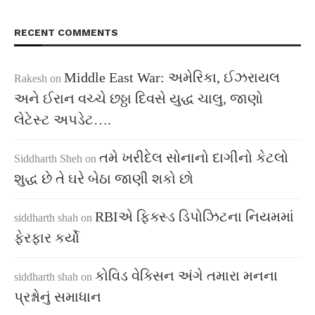
RECENT COMMENTS
Middle East War: અમેરિકા, ઈઝરાયલ
Rakesh
on
અને ઈરાન વચ્ચે છઠ્ઠા દિવસે યુદ્ધ ચાલુ, જાણો
લેટેસ્ટ અપડેટ….
તમે ખરીદેલ સોનાનો દાગીનો કેટલો
Siddharth Sheh
on
શુદ્ધ છે તે ઘરે બેઠા જાણી શકો છો
RBIએ ફિક્સ્ડ ડિપોઝિટના નિયમમાં
siddharth shah
on
ફેરફાર કર્યો
કોવિડ વેક્સિન અંગે તમારા મનના
siddharth shah
on
પ્રશ્નોનું સમાધાન