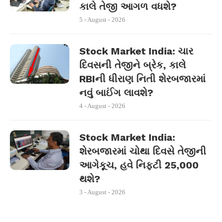
કાલે તેજી આગળ વધશે?
5 - August - 2026
Stock Market India: ચાર
દિવસની તેજીને બ્રેક, કાલે
RBIની ધીરાણ નિતી શેરબજારમાં
નવું બાઈંગ લાવશે?
4 - August - 2026
Stock Market India:
શેરબજારમાં ચોથા દિવસે તેજીની
આગેકૂચ, હવે નિફ્ટી 25,000
થશે?
3 - August - 2026