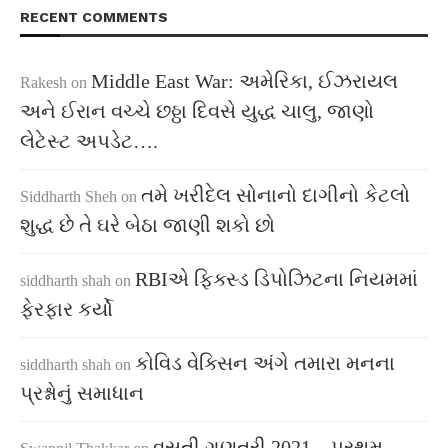
RECENT COMMENTS
Middle East War: અમેરિકા, ઈઝરાયલ
Rakesh
on
અને ઈરાન વચ્ચે છઠ્ઠા દિવસે યુદ્ધ ચાલુ, જાણો
લેટેસ્ટ અપડેટ….
તમે ખરીદેલ સોનાનો દાગીનો કેટલો
Siddharth Sheh
on
શુદ્ધ છે તે ઘરે બેઠા જાણી શકો છો
RBIએ ફિક્સ્ડ ડિપોઝિટના નિયમમાં
siddharth shah
on
ફેરફાર કર્યો
કોવિડ વેક્સિન અંગે તમારા મનના
siddharth shah
on
પ્રશ્નોનું સમાધાન
વસતી ગણતરી 2021 – પ્રથમ