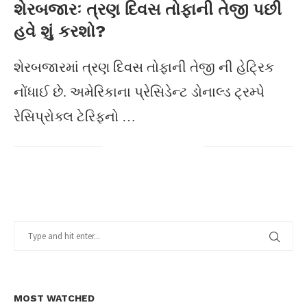
શેરબજારઃ ત્રણ દિવસ તોફાની તેજી પછી
હવે શું કરશો?
શેરબજારમાં ત્રણ દિવસ તોફાની તેજી ની હેટ્રિક
નોંધાઈ છે. અમેરિકાના પ્રેસિડેન્ટ ડોનાલ્ડ ટ્રમ્પે
રેસિપ્રોક્લ ટેરિફનો …
MOST WATCHED