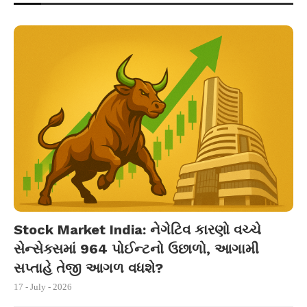
Stock Market India: નેગેટિવ કારણો વચ્ચે
સેન્સેક્સમાં 964 પોઈન્ટનો ઉછાળો, આગામી
સપ્તાહે તેજી આગળ વધશે?
17 - July - 2026