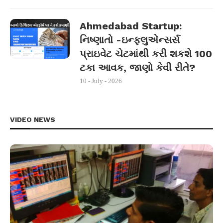
Ahmedabad Startup:
નિષ્ણાતો -ઇન્ફ્લુએન્સર્સ
પ્રાઇવેટ ચેટમાંથી કરી શકશે 100
ટકા આવક, જાણો કેવી રીતે?
10 - July - 2026
VIDEO NEWS