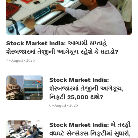
Stock Market India: આગામી સપ્તાહે
શેરબજારમાં તેજીની આગેકૂચ રહેશે કે ઘટાડો?
7 - August - 2026
Stock Market India:
શેરબજારમાં તેજીની આગેકૂચ,
નિફ્ટી 25,000 થશે?
6 - August - 2026
Stock Market India: બે તરફી
વધઘટે સેન્સેક્સ નિફ્ટીમાં સુધારો,