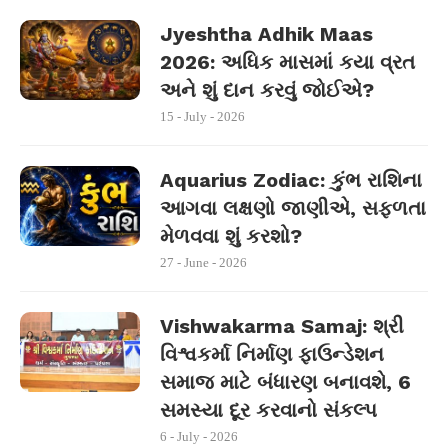
Jyeshtha Adhik Maas
2026: અધિક માસમાં કયા વ્રત
અને શું દાન કરવું જોઈએ?
15 - July - 2026
Aquarius Zodiac: કુંભ રાશિના
આગવા લક્ષણો જાણીએ, સફળતા
મેળવવા શું કરશો?
27 - June - 2026
Vishwakarma Samaj: શ્રી
વિશ્વકર્મા નિર્માણ ફાઉન્ડેશન
સમાજ માટે બંધારણ બનાવશે, 6
સમસ્યા દૂર કરવાનો સંકલ્પ
6 - July - 2026