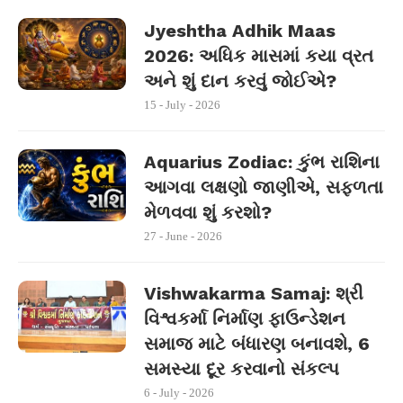
Jyeshtha Adhik Maas
2026: અધિક માસમાં કયા વ્રત
અને શું દાન કરવું જોઈએ?
15 - July - 2026
Aquarius Zodiac: કુંભ રાશિના
આગવા લક્ષણો જાણીએ, સફળતા
મેળવવા શું કરશો?
27 - June - 2026
Vishwakarma Samaj: શ્રી
વિશ્વકર્મા નિર્માણ ફાઉન્ડેશન
સમાજ માટે બંધારણ બનાવશે, 6
સમસ્યા દૂર કરવાનો સંકલ્પ
6 - July - 2026