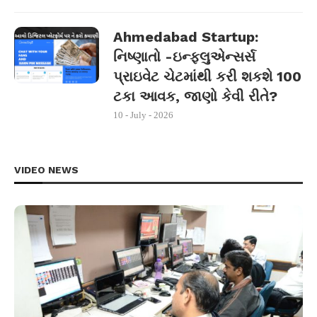
Ahmedabad Startup:
નિષ્ણાતો -ઇન્ફ્લુએન્સર્સ
પ્રાઇવેટ ચેટમાંથી કરી શકશે 100
ટકા આવક, જાણો કેવી રીતે?
10 - July - 2026
VIDEO NEWS