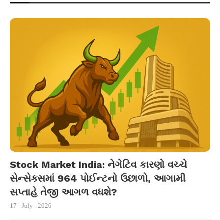
Stock Market India: નેગેટિવ કારણો વચ્ચે
સેન્સેક્સમાં 964 પોઈન્ટનો ઉછાળો, આગામી
સપ્તાહે તેજી આગળ વધશે?
17 - July - 2026