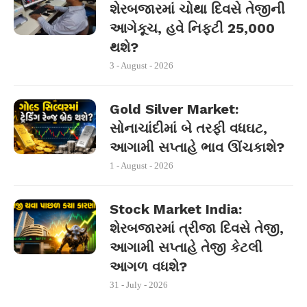
શેરબજારમાં ચોથા દિવસે તેજીની
આગેકૂચ, હવે નિફ્ટી 25,000
થશે?
3 - August - 2026
Gold Silver Market:
સોનાચાંદીમાં બે તરફી વધઘટ,
આગામી સપ્તાહે ભાવ ઊંચકાશે?
1 - August - 2026
Stock Market India:
શેરબજારમાં ત્રીજા દિવસે તેજી,
આગામી સપ્તાહે તેજી કેટલી
આગળ વધશે?
31 - July - 2026