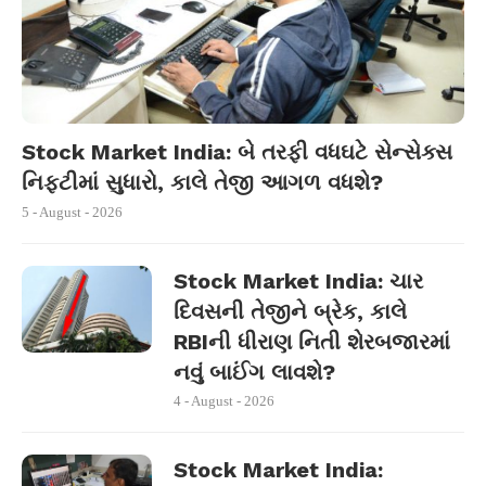
Stock Market India: બે તરફી વધઘટે સેન્સેક્સ
નિફ્ટીમાં સુધારો, કાલે તેજી આગળ વધશે?
5 - August - 2026
Stock Market India: ચાર
દિવસની તેજીને બ્રેક, કાલે
RBIની ધીરાણ નિતી શેરબજારમાં
નવું બાઈંગ લાવશે?
4 - August - 2026
Stock Market India: