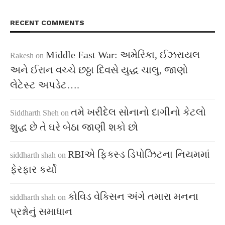
RECENT COMMENTS
Middle East War: અમેરિકા, ઈઝરાયલ
Rakesh
on
અને ઈરાન વચ્ચે છઠ્ઠા દિવસે યુદ્ધ ચાલુ, જાણો
લેટેસ્ટ અપડેટ….
તમે ખરીદેલ સોનાનો દાગીનો કેટલો
Siddharth Sheh
on
શુદ્ધ છે તે ઘરે બેઠા જાણી શકો છો
RBIએ ફિક્સ્ડ ડિપોઝિટના નિયમમાં
siddharth shah
on
ફેરફાર કર્યો
કોવિડ વેક્સિન અંગે તમારા મનના
siddharth shah
on
પ્રશ્નોનું સમાધાન