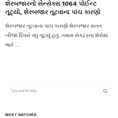
શેરબજારનો સેન્સેક્સ 1064 પોઈન્ટ
તૂટ્યો, શેરબજાર તૂટવાના પાંચ કારણો
શેરબજાર તૂટવાના પાંચ કારણો શેરબજાર સતત
બીજા દિવસે વધુ તૂટયું હતું. તમામ સેકટરના શેરોમાં
ભારે …
MOST WATCHED