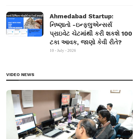
Ahmedabad Startup:
નિષ્ણાતો -ઇન્ફ્લુએન્સર્સ
પ્રાઇવેટ ચેટમાંથી કરી શકશે 100
ટકા આવક, જાણો કેવી રીતે?
10 - July - 2026
VIDEO NEWS