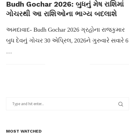
Budh Gochar 2026: બુધનું મેષ રાશિમાં
ગોચરથી આ રાશિઓના ભાગ્ય બદલાશે
અમદાવાદ- Budh Gochar 2026 ગ્રહોના રાજકુમાર
બુધ દેવનું ગોચર 30 એપ્રિલ, 2026ને ગુરુવારે સવારે 6
…
MOST WATCHED