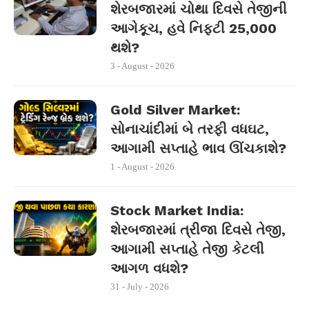
શેરબજારમાં ચોથા દિવસે તેજીની
આગેકૂચ, હવે નિફ્ટી 25,000
થશે?
3 - August - 2026
Gold Silver Market:
સોનાચાંદીમાં બે તરફી વધઘટ,
આગામી સપ્તાહે ભાવ ઊંચકાશે?
1 - August - 2026
Stock Market India:
શેરબજારમાં ત્રીજા દિવસે તેજી,
આગામી સપ્તાહે તેજી કેટલી
આગળ વધશે?
31 - July - 2026