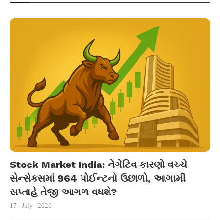
Stock Market India: નેગેટિવ કારણો વચ્ચે
સેન્સેક્સમાં 964 પોઈન્ટનો ઉછાળો, આગામી
સપ્તાહે તેજી આગળ વધશે?
17 - July - 2026