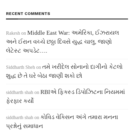
RECENT COMMENTS
Middle East War: અમેરિકા, ઈઝરાયલ
Rakesh
on
અને ઈરાન વચ્ચે છઠ્ઠા દિવસે યુદ્ધ ચાલુ, જાણો
લેટેસ્ટ અપડેટ….
તમે ખરીદેલ સોનાનો દાગીનો કેટલો
Siddharth Sheh
on
શુદ્ધ છે તે ઘરે બેઠા જાણી શકો છો
RBIએ ફિક્સ્ડ ડિપોઝિટના નિયમમાં
siddharth shah
on
ફેરફાર કર્યો
કોવિડ વેક્સિન અંગે તમારા મનના
siddharth shah
on
પ્રશ્નોનું સમાધાન