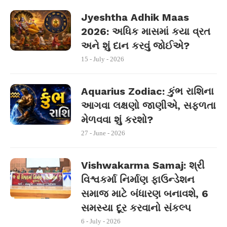
Jyeshtha Adhik Maas
2026: અધિક માસમાં કયા વ્રત
અને શું દાન કરવું જોઈએ?
15 - July - 2026
Aquarius Zodiac: કુંભ રાશિના
આગવા લક્ષણો જાણીએ, સફળતા
મેળવવા શું કરશો?
27 - June - 2026
Vishwakarma Samaj: શ્રી
વિશ્વકર્મા નિર્માણ ફાઉન્ડેશન
સમાજ માટે બંધારણ બનાવશે, 6
સમસ્યા દૂર કરવાનો સંકલ્પ
6 - July - 2026