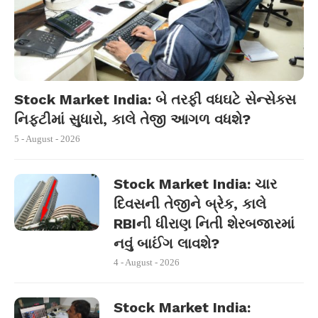
Stock Market India: બે તરફી વધઘટે સેન્સેક્સ
નિફ્ટીમાં સુધારો, કાલે તેજી આગળ વધશે?
5 - August - 2026
Stock Market India: ચાર
દિવસની તેજીને બ્રેક, કાલે
RBIની ધીરાણ નિતી શેરબજારમાં
નવું બાઈંગ લાવશે?
4 - August - 2026
Stock Market India: