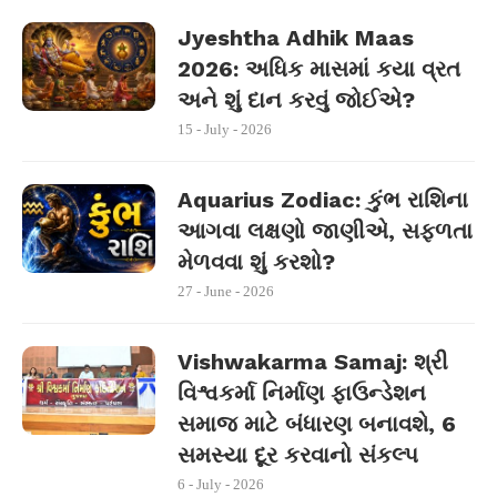
Jyeshtha Adhik Maas
2026: અધિક માસમાં કયા વ્રત
અને શું દાન કરવું જોઈએ?
15 - July - 2026
Aquarius Zodiac: કુંભ રાશિના
આગવા લક્ષણો જાણીએ, સફળતા
મેળવવા શું કરશો?
27 - June - 2026
Vishwakarma Samaj: શ્રી
વિશ્વકર્મા નિર્માણ ફાઉન્ડેશન
સમાજ માટે બંધારણ બનાવશે, 6
સમસ્યા દૂર કરવાનો સંકલ્પ
6 - July - 2026