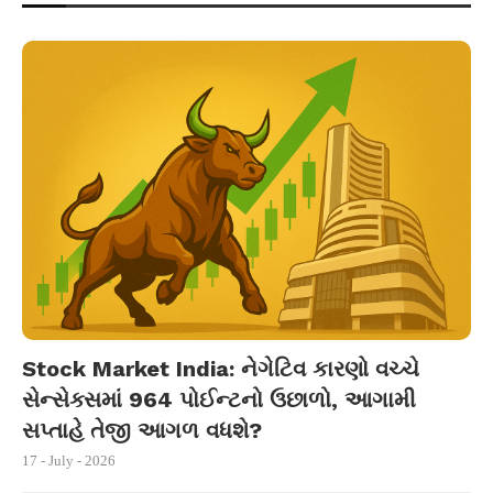
Stock Market India: નેગેટિવ કારણો વચ્ચે
સેન્સેક્સમાં 964 પોઈન્ટનો ઉછાળો, આગામી
સપ્તાહે તેજી આગળ વધશે?
17 - July - 2026