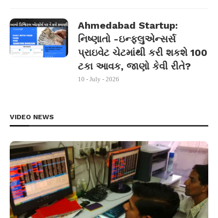
Ahmedabad Startup:
નિષ્ણાતો -ઇન્ફ્લુએન્સર્સ
પ્રાઇવેટ ચેટમાંથી કરી શકશે 100
ટકા આવક, જાણો કેવી રીતે?
10 - July - 2026
VIDEO NEWS