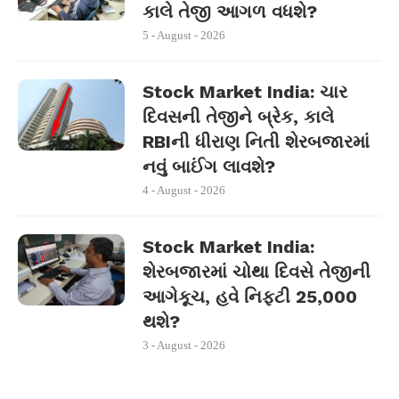
કાલે તેજી આગળ વધશે?
5 - August - 2026
Stock Market India: ચાર
દિવસની તેજીને બ્રેક, કાલે
RBIની ધીરાણ નિતી શેરબજારમાં
નવું બાઈંગ લાવશે?
4 - August - 2026
Stock Market India:
શેરબજારમાં ચોથા દિવસે તેજીની
આગેકૂચ, હવે નિફ્ટી 25,000
થશે?
3 - August - 2026