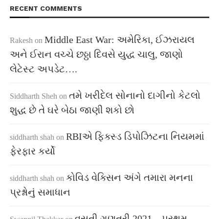
RECENT COMMENTS
Middle East War: અમેરિકા, ઈઝરાયલ
Rakesh
on
અને ઈરાન વચ્ચે છઠ્ઠા દિવસે યુદ્ધ ચાલુ, જાણો
લેટેસ્ટ અપડેટ….
તમે ખરીદેલ સોનાનો દાગીનો કેટલો
Siddharth Sheh
on
શુદ્ધ છે તે ઘરે બેઠા જાણી શકો છો
RBIએ ફિક્સ્ડ ડિપોઝિટના નિયમમાં
siddharth shah
on
ફેરફાર કર્યો
કોવિડ વેક્સિન અંગે તમારા મનના
siddharth shah
on
પ્રશ્નોનું સમાધાન
વસતી ગણતરી 2021 – પ્રથમ