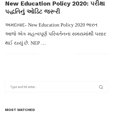
New Education Policy 2020: પરીક્ષા
પદ્ધતિનું ઓડિટ જરૂરી
અમદાવાદ- New Education Policy 2020 ભારત
આજે એક મહત્વપૂર્ણ પરિવર્તનના સમયમાંથી પસાર
થઈ રહ્યું છે. NEP …
MOST WATCHED