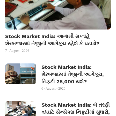
Stock Market India: આગામી સપ્તાહે
શેરબજારમાં તેજીની આગેકૂચ રહેશે કે ઘટાડો?
7 - August - 2026
Stock Market India:
શેરબજારમાં તેજીની આગેકૂચ,
નિફ્ટી 25,000 થશે?
6 - August - 2026
Stock Market India: બે તરફી
વધઘટે સેન્સેક્સ નિફ્ટીમાં સુધારો,