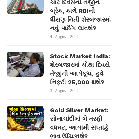
ચાર દિવસની તેજીને
બ્રેક, કાલે RBIની
ધીરાણ નિતી શેરબજારમાં
નવું બાઈંગ લાવશે?
4 - August - 2026
Stock Market India:
શેરબજારમાં ચોથા દિવસે
તેજીની આગેકૂચ, હવે
નિફ્ટી 25,000 થશે?
3 - August - 2026
Gold Silver Market:
સોનાચાંદીમાં બે તરફી
વધઘટ, આગામી સપ્તાહે
ભાવ ઊંચકાશે?