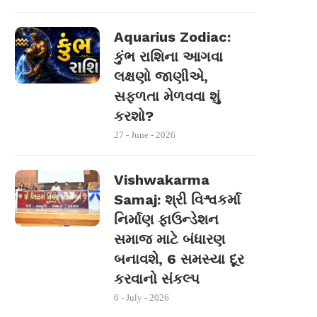
Aquarius Zodiac:
કુંભ રાશિના આગવા
લક્ષણો જાણીએ,
સફળતા મેળવવા શું
કરશો?
27 - June - 2026
Vishwakarma
Samaj: શ્રી વિશ્વકર્મા
નિર્માણ ફાઉન્ડેશન
સમાજ માટે બંધારણ
બનાવશે, 6 સમસ્યા દૂર
કરવાનો સંકલ્પ
6 - July - 2026