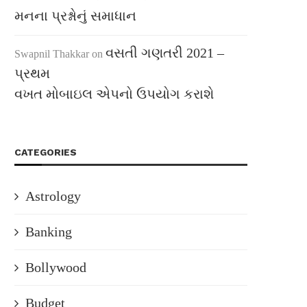
મનના પ્રશ્નોનું સમાધાન
વસતી ગણતરી 2021 –
Swapnil Thakkar
on
પ્રથમ
વખત મોબાઇલ એપનો ઉપયોગ કરાશે
CATEGORIES
Astrology
Banking
Bollywood
Budget