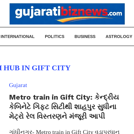
INTERNATIONAL
POLITICS
BUSINESS
ASTROLOGY
 HUB IN GIFT CITY
Gujarat
Metro train in Gift City: કેન્દ્રીય
કેબિનેટે ગિફ્ટ સિટીથી શાહપુર સુધીના
મેટ્રો રેલ વિસ્તરણને મંજૂરી આપી
ગાંધીનગર- Metro train in Gift City વડાપ્રધાન