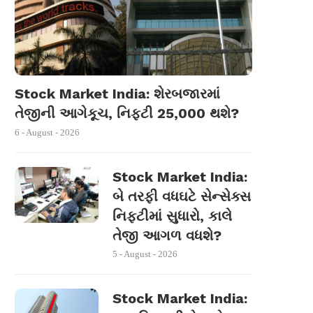
Stock Market India: શેરબજારમાં
તેજીની આગેકૂચ, નિફ્ટી 25,000 થશે?
6 - August - 2026
Stock Market India:
બે તરફી વધઘટે સેન્સેક્સ
નિફ્ટીમાં સુધારો, કાલે
તેજી આગળ વધશે?
5 - August - 2026
Stock Market India: