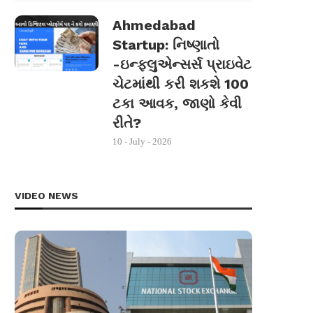
Ahmedabad
Startup: નિષ્ણાતો
-ઇન્ફ્લુએન્સર્સ પ્રાઇવેટ
ચેટમાંથી કરી શકશે 100
ટકા આવક, જાણો કેવી
રીતે?
10 - July - 2026
VIDEO NEWS