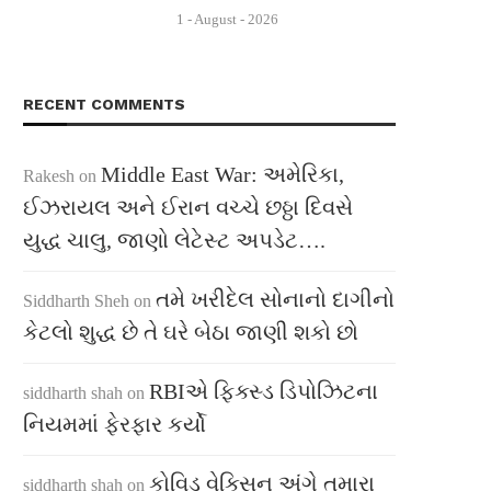
1 - August - 2026
RECENT COMMENTS
Middle East War: અમેરિકા,
Rakesh
on
ઈઝરાયલ અને ઈરાન વચ્ચે છઠ્ઠા દિવસે
યુદ્ધ ચાલુ, જાણો લેટેસ્ટ અપડેટ….
તમે ખરીદેલ સોનાનો દાગીનો
Siddharth Sheh
on
કેટલો શુદ્ધ છે તે ઘરે બેઠા જાણી શકો છો
RBIએ ફિક્સ્ડ ડિપોઝિટના
siddharth shah
on
નિયમમાં ફેરફાર કર્યો
કોવિડ વેક્સિન અંગે તમારા
siddharth shah
on