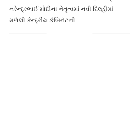
નરેન્દ્રભાઈ મોદીના નેતૃત્વમાં નવી દિલ્હીમાં
મળેલી કેન્દ્રીય કેબિનેટની …