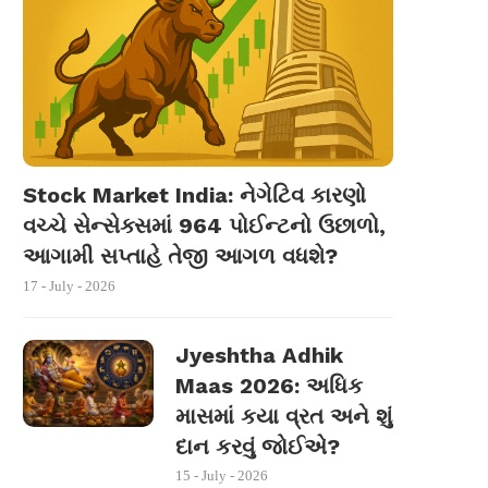
Stock Market India: નેગેટિવ કારણો
વચ્ચે સેન્સેક્સમાં 964 પોઈન્ટનો ઉછાળો,
આગામી સપ્તાહે તેજી આગળ વધશે?
17 - July - 2026
Jyeshtha Adhik
Maas 2026: અધિક
માસમાં કયા વ્રત અને શું
દાન કરવું જોઈએ?
15 - July - 2026