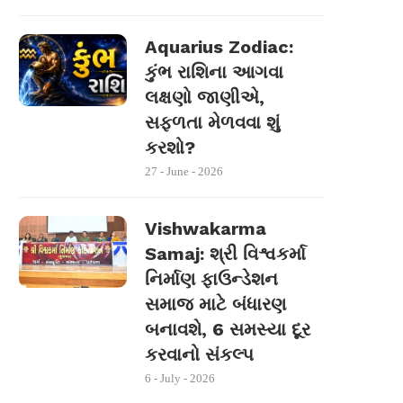
Aquarius Zodiac:
કુંભ રાશિના આગવા
લક્ષણો જાણીએ,
સફળતા મેળવવા શું
કરશો?
27 - June - 2026
Vishwakarma
Samaj: શ્રી વિશ્વકર્મા
નિર્માણ ફાઉન્ડેશન
સમાજ માટે બંધારણ
બનાવશે, 6 સમસ્યા દૂર
કરવાનો સંકલ્પ
6 - July - 2026