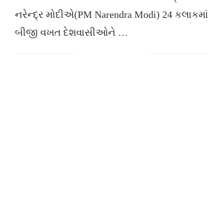
નરેન્દ્ર મોદીએ(PM Narendra Modi) 24 કલાકમાં
બીજી વખત દેશવાસીઓને …