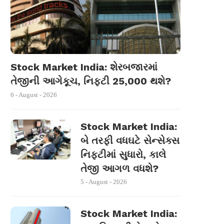
Stock Market India: શેરબજારમાં
તેજીની આગેકૂચ, નિફ્ટી 25,000 થશે?
6 - August - 2026
Stock Market India:
બે તરફી વધઘટે સેન્સેક્સ
નિફ્ટીમાં સુધારો, કાલે
તેજી આગળ વધશે?
5 - August - 2026
Stock Market India: