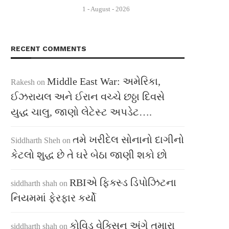
1 - August - 2026
RECENT COMMENTS
Middle East War: અમેરિકા,
Rakesh
on
ઈઝરાયલ અને ઈરાન વચ્ચે છઠ્ઠા દિવસે
યુદ્ધ ચાલુ, જાણો લેટેસ્ટ અપડેટ….
તમે ખરીદેલ સોનાનો દાગીનો
Siddharth Sheh
on
કેટલો શુદ્ધ છે તે ઘરે બેઠા જાણી શકો છો
RBIએ ફિક્સ્ડ ડિપોઝિટના
siddharth shah
on
નિયમમાં ફેરફાર કર્યો
કોવિડ વેક્સિન અંગે તમારા
siddharth shah
on