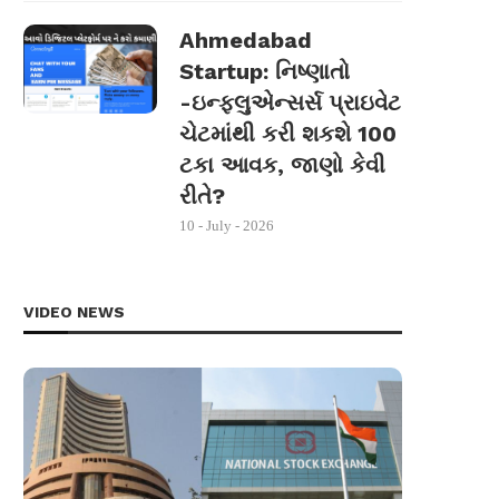
Ahmedabad
Startup: નિષ્ણાતો
-ઇન્ફ્લુએન્સર્સ પ્રાઇવેટ
ચેટમાંથી કરી શકશે 100
ટકા આવક, જાણો કેવી
રીતે?
10 - July - 2026
VIDEO NEWS