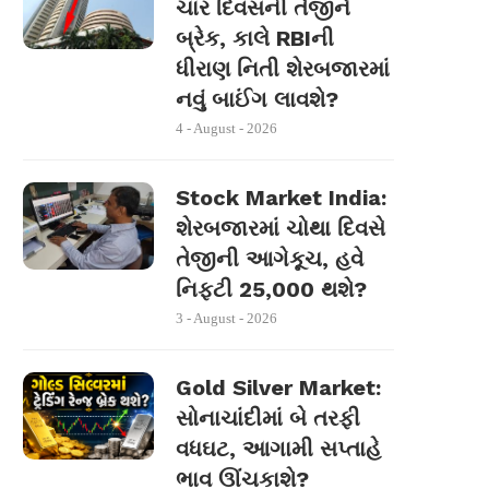
ચાર દિવસની તેજીને
બ્રેક, કાલે RBIની
ધીરાણ નિતી શેરબજારમાં
નવું બાઈંગ લાવશે?
4 - August - 2026
Stock Market India:
શેરબજારમાં ચોથા દિવસે
તેજીની આગેકૂચ, હવે
નિફ્ટી 25,000 થશે?
3 - August - 2026
Gold Silver Market:
સોનાચાંદીમાં બે તરફી
વધઘટ, આગામી સપ્તાહે
ભાવ ઊંચકાશે?