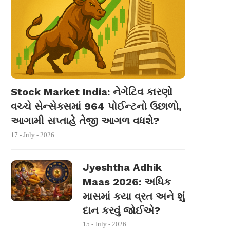
Stock Market India: નેગેટિવ કારણો
વચ્ચે સેન્સેક્સમાં 964 પોઈન્ટનો ઉછાળો,
આગામી સપ્તાહે તેજી આગળ વધશે?
17 - July - 2026
Jyeshtha Adhik
Maas 2026: અધિક
માસમાં કયા વ્રત અને શું
દાન કરવું જોઈએ?
15 - July - 2026