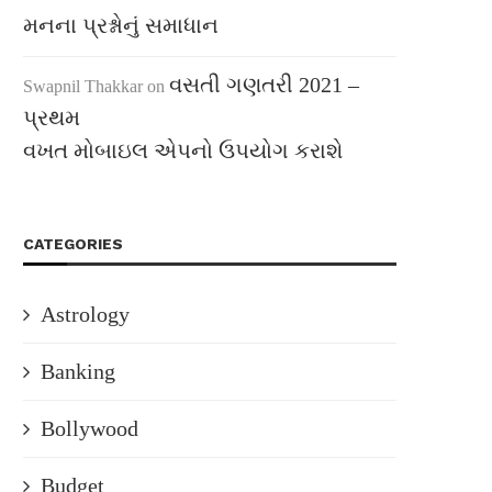
મનના પ્રશ્નોનું સમાધાન
વસતી ગણતરી 2021 –
Swapnil Thakkar
on
પ્રથમ
વખત મોબાઇલ એપનો ઉપયોગ કરાશે
CATEGORIES
Astrology
Banking
Bollywood
Budget