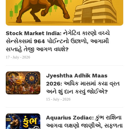
Stock Market India: નેગેટિવ કારણો વચ્ચે
સેન્સેક્સમાં 964 પોઈન્ટનો ઉછાળો, આગામી
સપ્તાહે તેજી આગળ વધશે?
17 - July - 2026
Jyeshtha Adhik Maas
2026: અધિક માસમાં કયા વ્રત
અને શું દાન કરવું જોઈએ?
15 - July - 2026
Aquarius Zodiac: કુંભ રાશિના
આગવા લક્ષણો જાણીએ, સફળતા