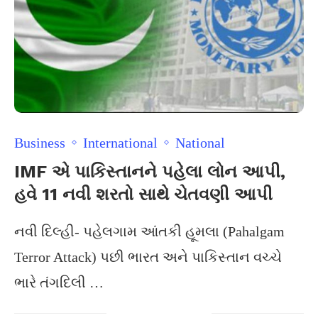
Business
International
National
IMF એ પાકિસ્તાનને પહેલા લોન આપી,
હવે 11 નવી શરતો સાથે ચેતવણી આપી
નવી દિલ્હી- પહેલગામ આંતકી હૂમલા (Pahalgam
Terror Attack) પછી ભારત અને પાકિસ્તાન વચ્ચે
ભારે તંગદિલી …