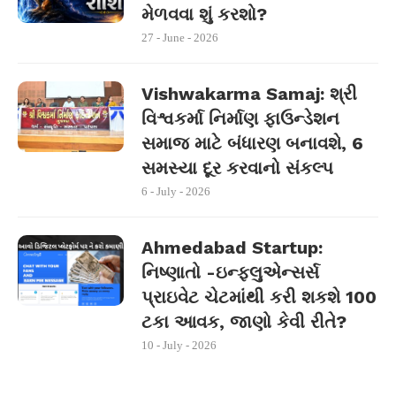
મેળવવા શું કરશો?
27 - June - 2026
Vishwakarma Samaj: શ્રી
વિશ્વકર્મા નિર્માણ ફાઉન્ડેશન
સમાજ માટે બંધારણ બનાવશે, 6
સમસ્યા દૂર કરવાનો સંકલ્પ
6 - July - 2026
Ahmedabad Startup:
નિષ્ણાતો -ઇન્ફ્લુએન્સર્સ
પ્રાઇવેટ ચેટમાંથી કરી શકશે 100
ટકા આવક, જાણો કેવી રીતે?
10 - July - 2026