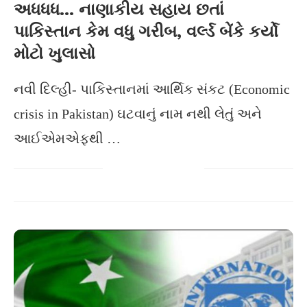
અધધધ… નાણાકીય સહાય છતાં
પાકિસ્તાન કેમ વધુ ગરીબ, વર્લ્ડ બેંકે કર્યો
મોટો ખુલાસો
નવી દિલ્હી- પાકિસ્તાનમાં આર્થિક સંકટ (Economic
crisis in Pakistan) ઘટવાનું નામ નથી લેતું અને
આઈએમએફથી …