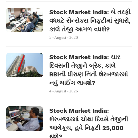
Stock Market India: બે તરફી
વધઘટે સેન્સેક્સ નિફ્ટીમાં સુધારો,
કાલે તેજી આગળ વધશે?
5 - August - 2026
Stock Market India: ચાર
દિવસની તેજીને બ્રેક, કાલે
RBIની ધીરાણ નિતી શેરબજારમાં
નવું બાઈંગ લાવશે?
4 - August - 2026
Stock Market India:
શેરબજારમાં ચોથા દિવસે તેજીની
આગેકૂચ, હવે નિફ્ટી 25,000
થશે?