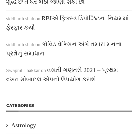
શુદ્ધ છે તે ઘરે બેઠા જાણી શકો છો
RBIએ ફિક્સ્ડ ડિપોઝિટના નિયમમાં
siddharth shah
on
ફેરફાર કર્યો
કોવિડ વેક્સિન અંગે તમારા મનના
siddharth shah
on
પ્રશ્નોનું સમાધાન
વસતી ગણતરી 2021 – પ્રથમ
Swapnil Thakkar
on
વખત મોબાઇલ એપનો ઉપયોગ કરાશે
CATEGORIES
Astrology