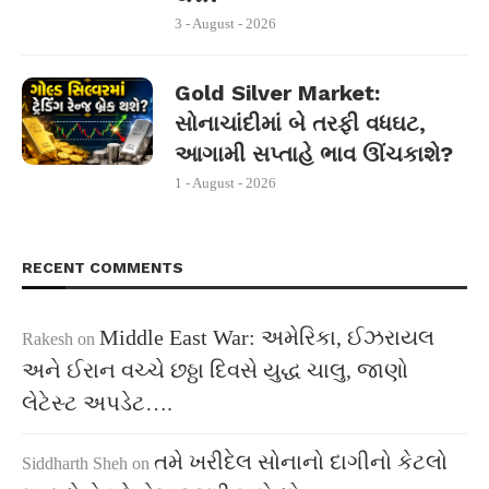
3 - August - 2026
Gold Silver Market:
સોનાચાંદીમાં બે તરફી વધઘટ,
આગામી સપ્તાહે ભાવ ઊંચકાશે?
1 - August - 2026
RECENT COMMENTS
Middle East War: અમેરિકા, ઈઝરાયલ
Rakesh
on
અને ઈરાન વચ્ચે છઠ્ઠા દિવસે યુદ્ધ ચાલુ, જાણો
લેટેસ્ટ અપડેટ….
તમે ખરીદેલ સોનાનો દાગીનો કેટલો
Siddharth Sheh
on