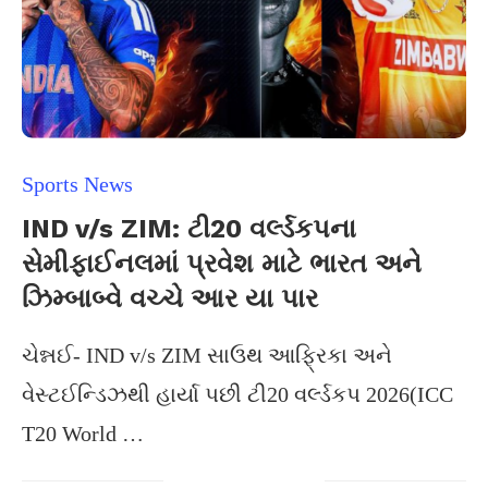
Sports News
IND v/s ZIM: ટી20 વર્લ્ડકપના
સેમીફાઈનલમાં પ્રવેશ માટે ભારત અને
ઝિમ્બાબ્વે વચ્ચે આર યા પાર
ચેન્નઈ- IND v/s ZIM સાઉથ આફ્રિકા અને
વેસ્ટઈન્ડિઝથી હાર્યા પછી ટી20 વર્લ્ડકપ 2026(ICC
T20 World …