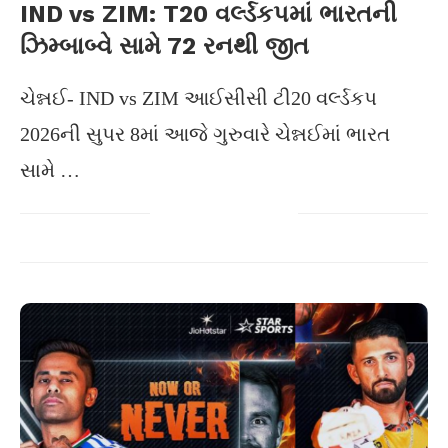
IND vs ZIM: T20 વર્લ્ડકપમાં ભારતની
ઝિમ્બાબ્વે સામે 72 રનથી જીત
ચેન્નઈ- IND vs ZIM આઈસીસી ટી20 વર્લ્ડકપ
2026ની સુપર 8માં આજે ગુરુવારે ચેન્નઈમાં ભારત
સામે …