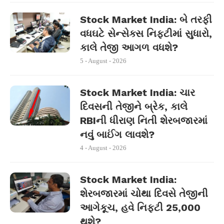
Stock Market India: બે તરફી
વધઘટે સેન્સેક્સ નિફ્ટીમાં સુધારો,
કાલે તેજી આગળ વધશે?
5 - August - 2026
Stock Market India: ચાર
દિવસની તેજીને બ્રેક, કાલે
RBIની ધીરાણ નિતી શેરબજારમાં
નવું બાઈંગ લાવશે?
4 - August - 2026
Stock Market India:
શેરબજારમાં ચોથા દિવસે તેજીની
આગેકૂચ, હવે નિફ્ટી 25,000
થશે?