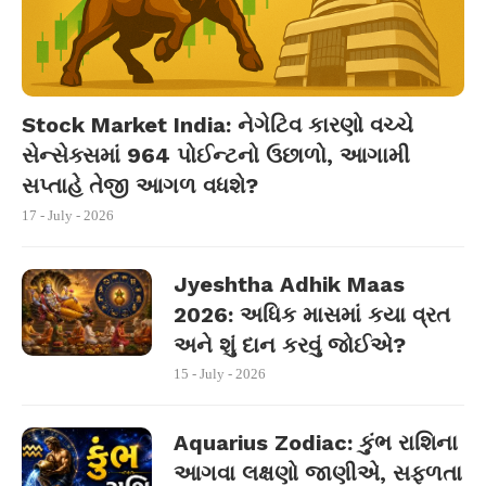
Stock Market India: નેગેટિવ કારણો વચ્ચે
સેન્સેક્સમાં 964 પોઈન્ટનો ઉછાળો, આગામી
સપ્તાહે તેજી આગળ વધશે?
17 - July - 2026
Jyeshtha Adhik Maas
2026: અધિક માસમાં કયા વ્રત
અને શું દાન કરવું જોઈએ?
15 - July - 2026
Aquarius Zodiac: કુંભ રાશિના
આગવા લક્ષણો જાણીએ, સફળતા