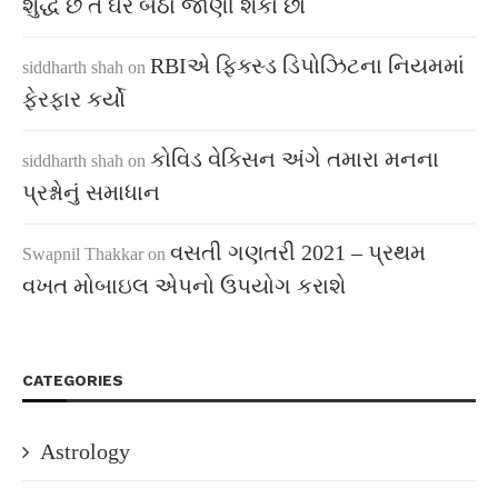
શુદ્ધ છે તે ઘરે બેઠા જાણી શકો છો
RBIએ ફિક્સ્ડ ડિપોઝિટના નિયમમાં
siddharth shah
on
ફેરફાર કર્યો
કોવિડ વેક્સિન અંગે તમારા મનના
siddharth shah
on
પ્રશ્નોનું સમાધાન
વસતી ગણતરી 2021 – પ્રથમ
Swapnil Thakkar
on
વખત મોબાઇલ એપનો ઉપયોગ કરાશે
CATEGORIES
Astrology