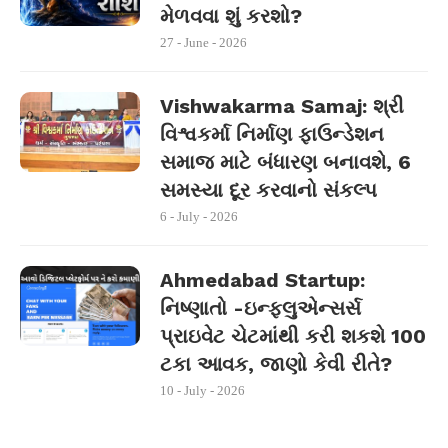
મેળવવા શું કરશો?
27 - June - 2026
Vishwakarma Samaj: શ્રી
વિશ્વકર્મા નિર્માણ ફાઉન્ડેશન
સમાજ માટે બંધારણ બનાવશે, 6
સમસ્યા દૂર કરવાનો સંકલ્પ
6 - July - 2026
Ahmedabad Startup:
નિષ્ણાતો -ઇન્ફ્લુએન્સર્સ
પ્રાઇવેટ ચેટમાંથી કરી શકશે 100
ટકા આવક, જાણો કેવી રીતે?
10 - July - 2026