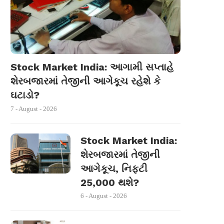
Stock Market India: આગામી સપ્તાહે
શેરબજારમાં તેજીની આગેકૂચ રહેશે કે
ઘટાડો?
7 - August - 2026
Stock Market India:
શેરબજારમાં તેજીની
આગેકૂચ, નિફ્ટી
25,000 થશે?
6 - August - 2026