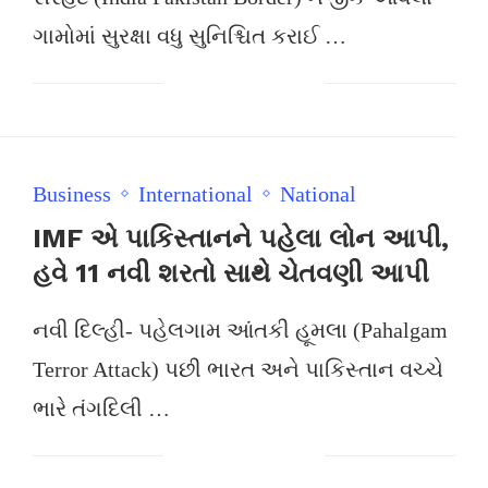
ગામોમાં સુરક્ષા વધુ સુનિશ્ચિત કરાઈ …
Business
International
National
IMF એ પાકિસ્તાનને પહેલા લોન આપી,
હવે 11 નવી શરતો સાથે ચેતવણી આપી
નવી દિલ્હી- પહેલગામ આંતકી હૂમલા (Pahalgam
Terror Attack) પછી ભારત અને પાકિસ્તાન વચ્ચે
ભારે તંગદિલી …