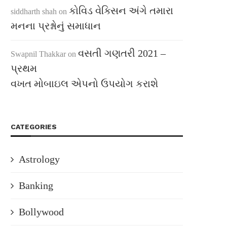
કોવિડ વેક્સિન અંગે તમારા
siddharth shah
on
મનના પ્રશ્નોનું સમાધાન
વસતી ગણતરી 2021 –
Swapnil Thakkar
on
પ્રથમ
વખત મોબાઇલ એપનો ઉપયોગ કરાશે
CATEGORIES
Astrology
Banking
Bollywood