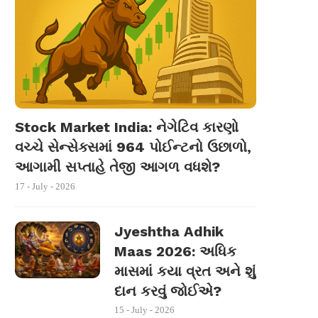
Stock Market India: નેગેટિવ કારણો
વચ્ચે સેન્સેક્સમાં 964 પોઈન્ટનો ઉછાળો,
આગામી સપ્તાહે તેજી આગળ વધશે?
17 - July - 2026
Jyeshtha Adhik
Maas 2026: અધિક
માસમાં કયા વ્રત અને શું
દાન કરવું જોઈએ?
15 - July - 2026