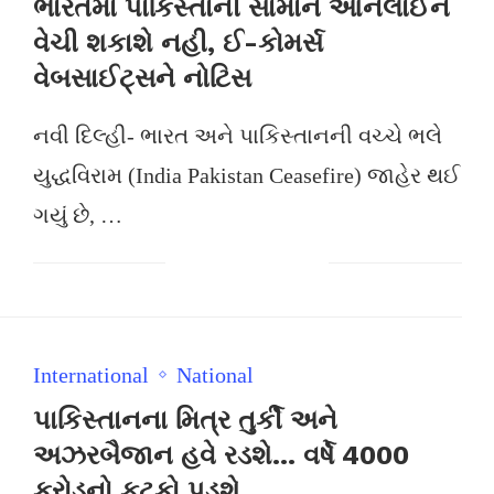
ભારતમાં પાકિસ્તાની સામાન ઑનલાઈન
વેચી શકાશે નહી, ઈ-કોમર્સ
વેબસાઈટ્સને નોટિસ
નવી દિલ્હી- ભારત અને પાકિસ્તાનની વચ્ચે ભલે
યુદ્ધવિરામ (India Pakistan Ceasefire) જાહેર થઈ
ગયું છે, …
International
National
પાકિસ્તાનના મિત્ર તુર્કી અને
અઝરબૈજાન હવે રડશે… વર્ષે 4000
કરોડનો ફટકો પડશે