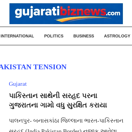
INTERNATIONAL
POLITICS
BUSINESS
ASTROLOGY
PAKISTAN TENSION
Gujarat
પાકિસ્તાન સાથેની સરહદ પરના
ગુજરાતના ગામો વધુ સુરક્ષિત કરાયા
પાલનપુર- બનાસકાંઠા જિલ્લાના ભારત-પાકિસ્તાન
સરહદ (India Pakistan Border) નજીક આવેલા