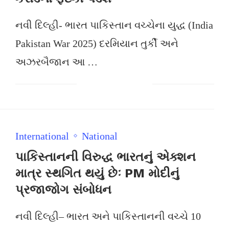
નવી દિલ્હી- ભારત પાકિસ્તાન વચ્ચેના યુદ્ધ (India
Pakistan War 2025) દરમિયાન તુર્કી અને
અઝરબૈજાન આ …
International
National
પાકિસ્તાનની વિરુદ્ધ ભારતનું એક્શન
માત્ર સ્થગિત થયું છેઃ PM મોદીનું
પ્રજાજોગ સંબોધન
નવી દિલ્હી– ભારત અને પાકિસ્તાનની વચ્ચે 10