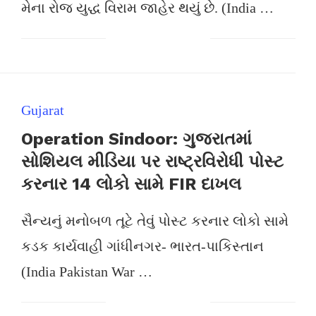
મેના રોજ યુદ્ધ વિરામ જાહેર થયું છે. (India …
Gujarat
Operation Sindoor: ગુજરાતમાં
સોશિયલ મીડિયા પર રાષ્ટ્રવિરોધી પોસ્ટ
કરનાર 14 લોકો સામે FIR દાખલ
સૈન્યનું મનોબળ તૂટે તેવું પોસ્ટ કરનાર લોકો સામે
કડક કાર્યવાહી ગાંધીનગર- ભારત-પાકિસ્તાન
(India Pakistan War …