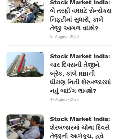
Stock Market India:
બે તરફી વધઘટે સેન્સેક્સ
નિફ્ટીમાં સુધારો, કાલે
તેજી આગળ વધશે?
5 - August - 2026
Stock Market India:
ચાર દિવસની તેજીને
બ્રેક, કાલે RBIની
ધીરાણ નિતી શેરબજારમાં
નવું બાઈંગ લાવશે?
4 - August - 2026
Stock Market India:
શેરબજારમાં ચોથા દિવસે
તેજીની આગેકૂચ, હવે