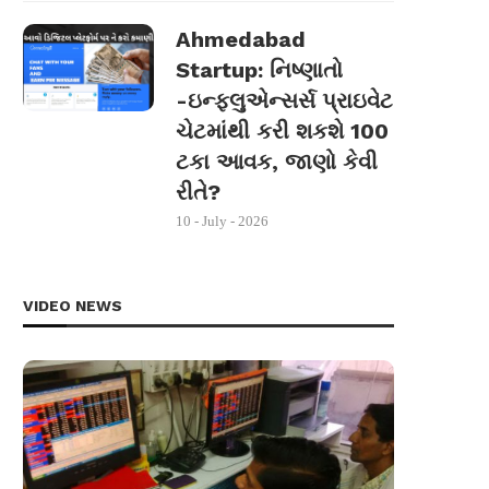
Ahmedabad
Startup: નિષ્ણાતો
-ઇન્ફ્લુએન્સર્સ પ્રાઇવેટ
ચેટમાંથી કરી શકશે 100
ટકા આવક, જાણો કેવી
રીતે?
10 - July - 2026
VIDEO NEWS