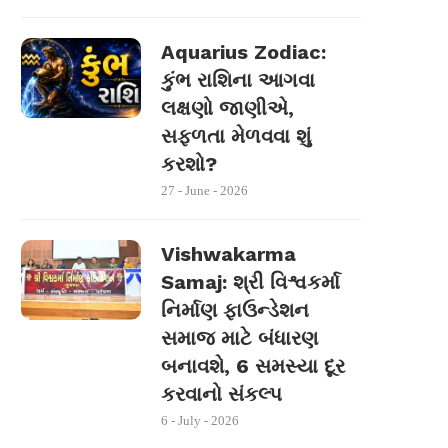
Aquarius Zodiac:
કુંભ રાશિના આગવા
લક્ષણો જાણીએ,
સફળતા મેળવવા શું
કરશો?
27 - June - 2026
Vishwakarma
Samaj: શ્રી વિશ્વકર્મા
નિર્માણ ફાઉન્ડેશન
સમાજ માટે બંધારણ
બનાવશે, 6 સમસ્યા દૂર
કરવાનો સંકલ્પ
6 - July - 2026