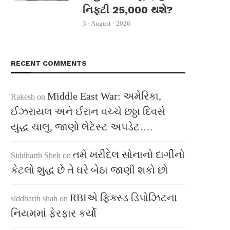
નિફ્ટી 25,000 થશે?
3 - August - 2026
RECENT COMMENTS
Middle East War: અમેરિકા,
Rakesh
on
ઈઝરાયલ અને ઈરાન વચ્ચે છઠ્ઠા દિવસે
યુદ્ધ ચાલુ, જાણો લેટેસ્ટ અપડેટ….
તમે ખરીદેલ સોનાનો દાગીનો
Siddharth Sheh
on
કેટલો શુદ્ધ છે તે ઘરે બેઠા જાણી શકો છો
RBIએ ફિક્સ્ડ ડિપોઝિટના
siddharth shah
on
નિયમમાં ફેરફાર કર્યો