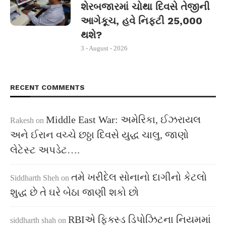
શેરબજારમાં ચોથા દિવસે તેજીની
આગેકૂચ, હવે નિફ્ટી 25,000
થશે?
3 - August - 2026
RECENT COMMENTS
Middle East War: અમેરિકા, ઈઝરાયલ
Rakesh
on
અને ઈરાન વચ્ચે છઠ્ઠા દિવસે યુદ્ધ ચાલુ, જાણો
લેટેસ્ટ અપડેટ….
તમે ખરીદેલ સોનાનો દાગીનો કેટલો
Siddharth Sheh
on
શુદ્ધ છે તે ઘરે બેઠા જાણી શકો છો
RBIએ ફિક્સ્ડ ડિપોઝિટના નિયમમાં
siddharth shah
on