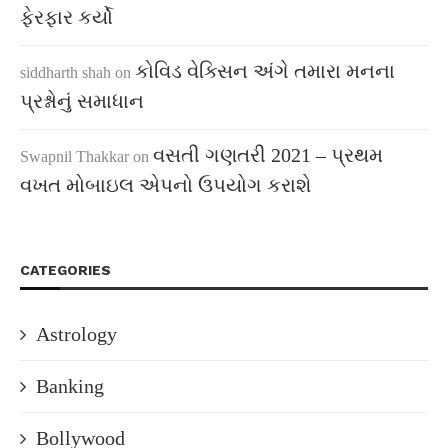
ફેરફાર કર્યો
કોવિડ વેક્સિન અંગે તમારા મનના
siddharth shah
on
પ્રશ્નોનું સમાધાન
વસતી ગણતરી 2021 – પ્રથમ
Swapnil Thakkar
on
વખત મોબાઇલ એપનો ઉપયોગ કરાશે
CATEGORIES
Astrology
Banking
Bollywood