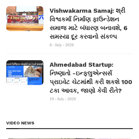
Vishwakarma Samaj: શ્રી
વિશ્વકર્મા નિર્માણ ફાઉન્ડેશન
સમાજ માટે બંધારણ બનાવશે, 6
સમસ્યા દૂર કરવાનો સંકલ્પ
6 - July - 2026
Ahmedabad Startup:
નિષ્ણાતો -ઇન્ફ્લુએન્સર્સ
પ્રાઇવેટ ચેટમાંથી કરી શકશે 100
ટકા આવક, જાણો કેવી રીતે?
10 - July - 2026
VIDEO NEWS