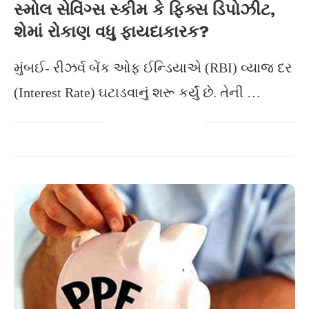
સ્મોલ સેવિંગ્સ સ્કીમ કે ફિક્સ ડિપોઝીટ,
શેમાં રોકાણ વધુ ફાયદાકારક?
મુંબઈ- રીઝર્વ બેંક ઓફ ઈન્ડિયાએ (RBI) વ્યાજ દર
(Interest Rate) ઘટાડવાનું શરૂ કર્યું છે. તેની …