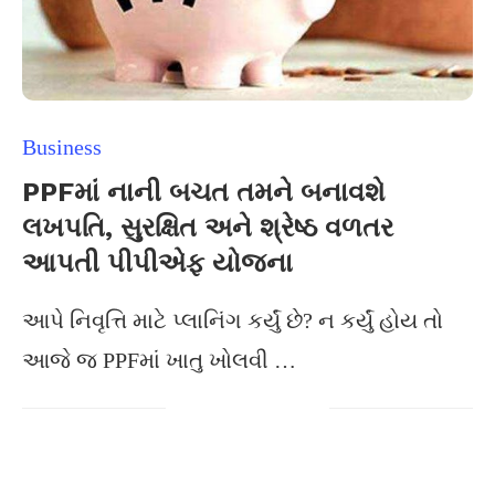
Business
PPFમાં નાની બચત તમને બનાવશે
લખપતિ, સુરક્ષિત અને શ્રેષ્ઠ વળતર
આપતી પીપીએફ યોજના
આપે નિવૃત્તિ માટે પ્લાનિંગ કર્યું છે? ન કર્યું હોય તો
આજે જ PPFમાં ખાતુ ખોલવી …