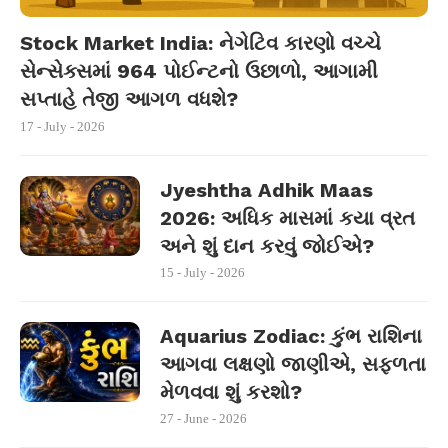
Stock Market India: નેગેટિવ કારણો વચ્ચે
સેન્સેક્સમાં 964 પોઈન્ટનો ઉછાળો, આગામી
સપ્તાહે તેજી આગળ વધશે?
17 - July - 2026
Jyeshtha Adhik Maas
2026: અધિક માસમાં કયા વ્રત
અને શું દાન કરવું જોઈએ?
15 - July - 2026
Aquarius Zodiac: કુંભ રાશિના
આગવા લક્ષણો જાણીએ, સફળતા
મેળવવા શું કરશો?
27 - June - 2026