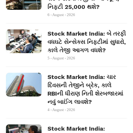
નિફ્ટી 25,000 થશે?
6 - August - 2026
Stock Market India: બે તરફી
વધઘટે સેન્સેક્સ નિફ્ટીમાં સુધારો,
કાલે તેજી આગળ વધશે?
5 - August - 2026
Stock Market India: ચાર
દિવસની તેજીને બ્રેક, કાલે
RBIની ધીરાણ નિતી શેરબજારમાં
નવું બાઈંગ લાવશે?
4 - August - 2026
Stock Market India: