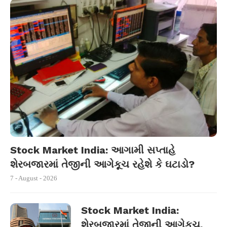
Stock Market India: આગામી સપ્તાહે
શેરબજારમાં તેજીની આગેકૂચ રહેશે કે ઘટાડો?
7 - August - 2026
Stock Market India:
શેરબજારમાં તેજીની આગેકૂચ,