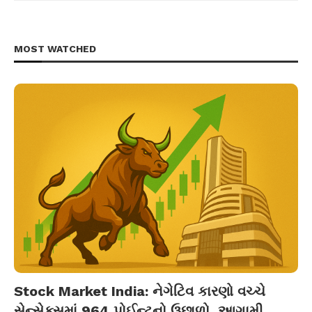
MOST WATCHED
Stock Market India: નેગેટિવ કારણો વચ્ચે
સેન્સેક્સમાં 964 પોઈન્ટનો ઉછાળો, આગામી