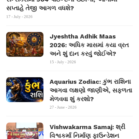
સપ્તાહે તેજી આગળ વધશે?
17 - July - 2026
Jyeshtha Adhik Maas
2026: અધિક માસમાં કયા વ્રત
અને શું દાન કરવું જોઈએ?
15 - July - 2026
Aquarius Zodiac: કુંભ રાશિના
આગવા લક્ષણો જાણીએ, સફળતા
મેળવવા શું કરશો?
27 - June - 2026
Vishwakarma Samaj: શ્રી
વિશ્વકર્મા નિર્માણ ફાઉન્ડેશન