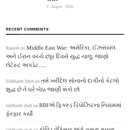
3 - August - 2026
RECENT COMMENTS
Middle East War: અમેરિકા, ઈઝરાયલ
Rakesh
on
અને ઈરાન વચ્ચે છઠ્ઠા દિવસે યુદ્ધ ચાલુ, જાણો
લેટેસ્ટ અપડેટ….
તમે ખરીદેલ સોનાનો દાગીનો કેટલો
Siddharth Sheh
on
શુદ્ધ છે તે ઘરે બેઠા જાણી શકો છો
RBIએ ફિક્સ્ડ ડિપોઝિટના નિયમમાં
siddharth shah
on
ફેરફાર કર્યો
કોવિડ વેક્સિન અંગે તમારા મનના
siddharth shah
on