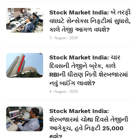
Stock Market India: બે તરફી
વધઘટે સેન્સેક્સ નિફ્ટીમાં સુધારો,
કાલે તેજી આગળ વધશે?
5 - August - 2026
Stock Market India: ચાર
દિવસની તેજીને બ્રેક, કાલે
RBIની ધીરાણ નિતી શેરબજારમાં
નવું બાઈંગ લાવશે?
4 - August - 2026
Stock Market India:
શેરબજારમાં ચોથા દિવસે તેજીની
આગેકૂચ, હવે નિફ્ટી 25,000
થશે?