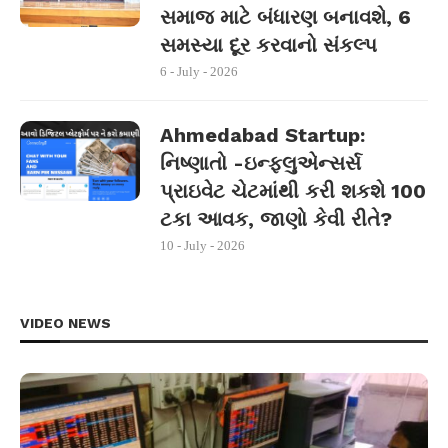
સમાજ માટે બંધારણ બનાવશે, 6
સમસ્યા દૂર કરવાનો સંકલ્પ
6 - July - 2026
Ahmedabad Startup:
નિષ્ણાતો -ઇન્ફ્લુએન્સર્સ
પ્રાઇવેટ ચેટમાંથી કરી શકશે 100
ટકા આવક, જાણો કેવી રીતે?
10 - July - 2026
VIDEO NEWS