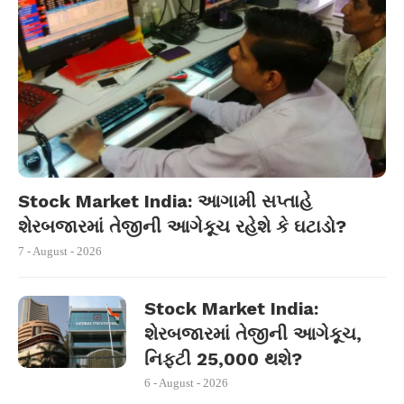
Stock Market India: આગામી સપ્તાહે
શેરબજારમાં તેજીની આગેકૂચ રહેશે કે ઘટાડો?
7 - August - 2026
Stock Market India:
શેરબજારમાં તેજીની આગેકૂચ,
નિફ્ટી 25,000 થશે?
6 - August - 2026