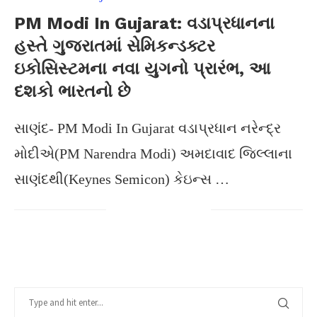
PM Modi In Gujarat: વડાપ્રધાનના
હસ્તે ગુજરાતમાં સેમિકન્ડક્ટર
ઇકોસિસ્ટમના નવા યુગનો પ્રારંભ, આ
દશકો ભારતનો છે
સાણંદ- PM Modi In Gujarat વડાપ્રધાન નરેન્દ્ર
મોદીએ(PM Narendra Modi) અમદાવાદ જિલ્લાના
સાણંદથી(Keynes Semicon) કેઇન્સ …