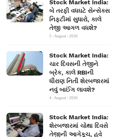
Stock Market India:
બે તરફી વધઘટે સેન્સેક્સ
નિફ્ટીમાં સુધારો, કાલે
તેજી આગળ વધશે?
5 - August - 2026
Stock Market India:
ચાર દિવસની તેજીને
બ્રેક, કાલે RBIની
ધીરાણ નિતી શેરબજારમાં
નવું બાઈંગ લાવશે?
4 - August - 2026
Stock Market India:
શેરબજારમાં ચોથા દિવસે
તેજીની આગેકૂચ, હવે