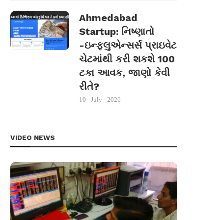
Ahmedabad
Startup: નિષ્ણાતો
-ઇન્ફ્લુએન્સર્સ પ્રાઇવેટ
ચેટમાંથી કરી શકશે 100
ટકા આવક, જાણો કેવી
રીતે?
10 - July - 2026
VIDEO NEWS