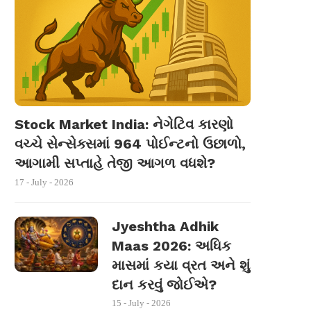
Stock Market India: નેગેટિવ કારણો
વચ્ચે સેન્સેક્સમાં 964 પોઈન્ટનો ઉછાળો,
આગામી સપ્તાહે તેજી આગળ વધશે?
17 - July - 2026
Jyeshtha Adhik
Maas 2026: અધિક
માસમાં કયા વ્રત અને શું
દાન કરવું જોઈએ?
15 - July - 2026