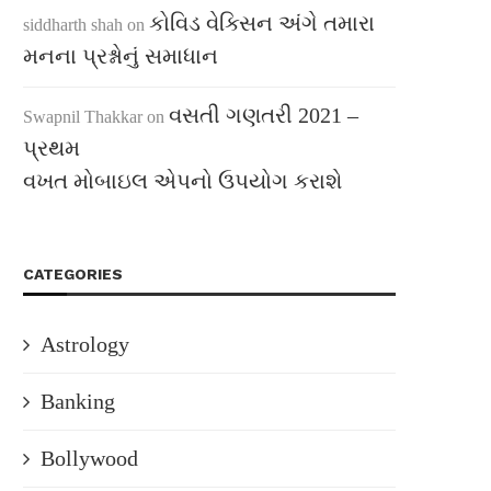
કોવિડ વેક્સિન અંગે તમારા
siddharth shah
on
મનના પ્રશ્નોનું સમાધાન
વસતી ગણતરી 2021 –
Swapnil Thakkar
on
પ્રથમ
વખત મોબાઇલ એપનો ઉપયોગ કરાશે
CATEGORIES
Astrology
Banking
Bollywood