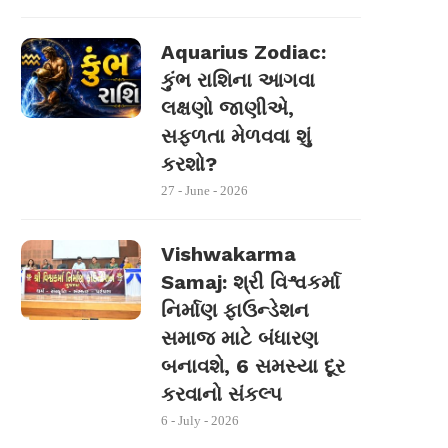
Aquarius Zodiac:
કુંભ રાશિના આગવા
લક્ષણો જાણીએ,
સફળતા મેળવવા શું
કરશો?
27 - June - 2026
Vishwakarma
Samaj: શ્રી વિશ્વકર્મા
નિર્માણ ફાઉન્ડેશન
સમાજ માટે બંધારણ
બનાવશે, 6 સમસ્યા દૂર
કરવાનો સંકલ્પ
6 - July - 2026