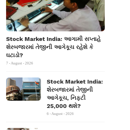
Stock Market India: આગામી સપ્તાહે
શેરબજારમાં તેજીની આગેકૂચ રહેશે કે
ઘટાડો?
7 - August - 2026
Stock Market India:
શેરબજારમાં તેજીની
આગેકૂચ, નિફ્ટી
25,000 થશે?
6 - August - 2026