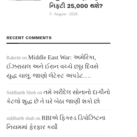
નિફ્ટી 25,000 થશે?
3 - August - 2026
RECENT COMMENTS
Middle East War: અમેરિકા,
Rakesh
on
ઈઝરાયલ અને ઈરાન વચ્ચે છઠ્ઠા દિવસે
યુદ્ધ ચાલુ, જાણો લેટેસ્ટ અપડેટ….
તમે ખરીદેલ સોનાનો દાગીનો
Siddharth Sheh
on
કેટલો શુદ્ધ છે તે ઘરે બેઠા જાણી શકો છો
RBIએ ફિક્સ્ડ ડિપોઝિટના
siddharth shah
on
નિયમમાં ફેરફાર કર્યો