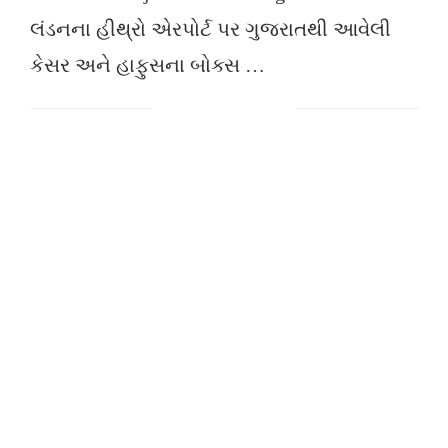
લંડનના હીથ્રો એરપોર્ટ પર ગુજરાતથી આવેલી
કેસર અને હાફુસના બોક્સ …