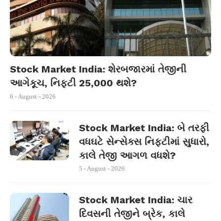
Stock Market India: શેરબજારમાં તેજીની
આગેકૂચ, નિફ્ટી 25,000 થશે?
6 - August - 2026
Stock Market India: બે તરફી
વધઘટે સેન્સેક્સ નિફ્ટીમાં સુધારો,
કાલે તેજી આગળ વધશે?
5 - August - 2026
Stock Market India: ચાર
દિવસની તેજીને બ્રેક, કાલે