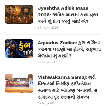
Jyeshtha Adhik Maas
2026: અધિક માસમાં કયા વ્રત
અને શું દાન કરવું જોઈએ?
15 - July - 2026
Aquarius Zodiac: કુંભ રાશિના
આગવા લક્ષણો જાણીએ, સફળતા
મેળવવા શું કરશો?
27 - June - 2026
Vishwakarma Samaj: શ્રી
વિશ્વકર્મા નિર્માણ ફાઉન્ડેશન
સમાજ માટે બંધારણ બનાવશે, 6
સમસ્યા દૂર કરવાનો સંકલ્પ
6 - July - 2026