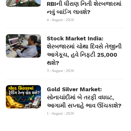
RBIની ધીરાણ નિતી શેરબજારમાં
નવું બાઈંગ લાવશે?
4 - August - 2026
Stock Market India:
શેરબજારમાં ચોથા દિવસે તેજીની
આગેકૂચ, હવે નિફ્ટી 25,000
થશે?
3 - August - 2026
Gold Silver Market:
સોનાચાંદીમાં બે તરફી વધઘટ,
આગામી સપ્તાહે ભાવ ઊંચકાશે?
1 - August - 2026