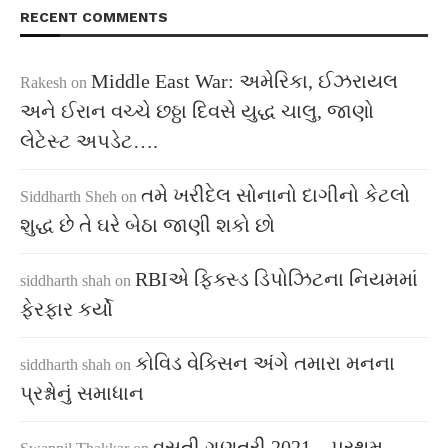
RECENT COMMENTS
Middle East War: અમેરિકા, ઈઝરાયલ
Rakesh
on
અને ઈરાન વચ્ચે છઠ્ઠા દિવસે યુદ્ધ ચાલુ, જાણો
લેટેસ્ટ અપડેટ….
તમે ખરીદેલ સોનાનો દાગીનો કેટલો
Siddharth Sheh
on
શુદ્ધ છે તે ઘરે બેઠા જાણી શકો છો
RBIએ ફિક્સ્ડ ડિપોઝિટના નિયમમાં
siddharth shah
on
ફેરફાર કર્યો
કોવિડ વેક્સિન અંગે તમારા મનના
siddharth shah
on
પ્રશ્નોનું સમાધાન
વસતી ગણતરી 2021 – પ્રથમ