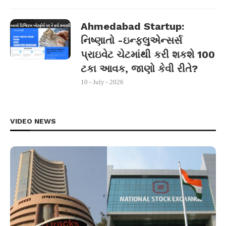
Ahmedabad Startup:
નિષ્ણાતો -ઇન્ફ્લુએન્સર્સ
પ્રાઇવેટ ચેટમાંથી કરી શકશે 100
ટકા આવક, જાણો કેવી રીતે?
10 - July - 2026
VIDEO NEWS