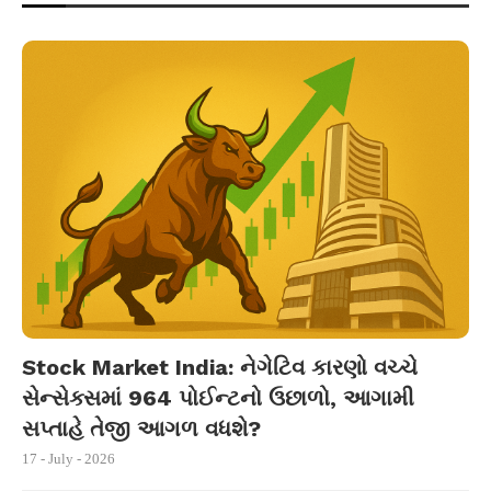
Stock Market India: નેગેટિવ કારણો વચ્ચે
સેન્સેક્સમાં 964 પોઈન્ટનો ઉછાળો, આગામી
સપ્તાહે તેજી આગળ વધશે?
17 - July - 2026