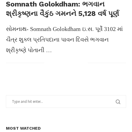
Somnath Golokdham: ભગવાન
શ્રીકૃષ્ણના વૈકુંઠ ગમનને 5,128 વર્ષ પૂર્ણ
સોમનાથ- Somnath Golokdham ઇ.સ. પૂર્વે 3102 માં
ચૈત્ર શુક્લ પ્રતિપદાના પાવન દિવસે ભગવાન
શ્રીકૃષ્ણે પોતાની …
MOST WATCHED