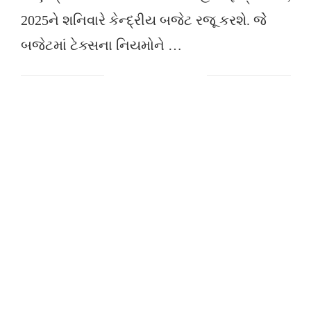
2025ને શનિવારે કેન્દ્રીય બજેટ રજૂ કરશે. જેે
બજેટમાં ટેક્સના નિયમોને …