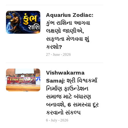
Aquarius Zodiac:
કુંભ રાશિના આગવા
લક્ષણો જાણીએ,
સફળતા મેળવવા શું
કરશો?
27 - June - 2026
Vishwakarma
Samaj: શ્રી વિશ્વકર્મા
નિર્માણ ફાઉન્ડેશન
સમાજ માટે બંધારણ
બનાવશે, 6 સમસ્યા દૂર
કરવાનો સંકલ્પ
6 - July - 2026