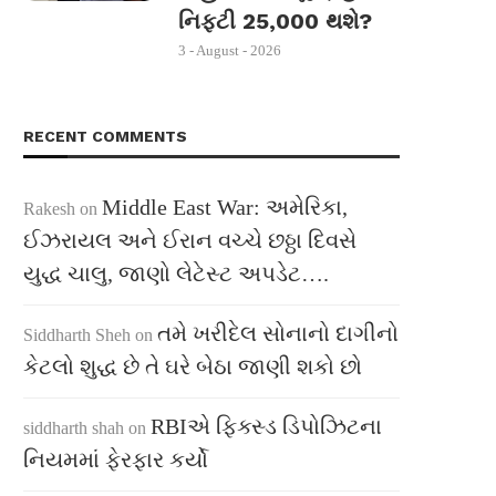
નિફ્ટી 25,000 થશે?
3 - August - 2026
RECENT COMMENTS
Middle East War: અમેરિકા,
Rakesh
on
ઈઝરાયલ અને ઈરાન વચ્ચે છઠ્ઠા દિવસે
યુદ્ધ ચાલુ, જાણો લેટેસ્ટ અપડેટ….
તમે ખરીદેલ સોનાનો દાગીનો
Siddharth Sheh
on
કેટલો શુદ્ધ છે તે ઘરે બેઠા જાણી શકો છો
RBIએ ફિક્સ્ડ ડિપોઝિટના
siddharth shah
on
નિયમમાં ફેરફાર કર્યો