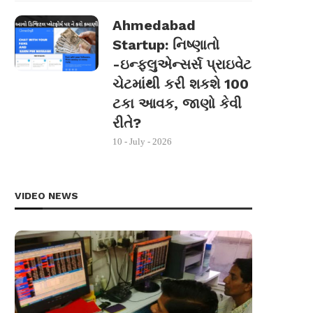
Ahmedabad
Startup: નિષ્ણાતો
-ઇન્ફ્લુએન્સર્સ પ્રાઇવેટ
ચેટમાંથી કરી શકશે 100
ટકા આવક, જાણો કેવી
રીતે?
10 - July - 2026
VIDEO NEWS