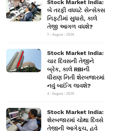
Stock Market India:
બે તરફી વધઘટે સેન્સેક્સ
નિફ્ટીમાં સુધારો, કાલે
તેજી આગળ વધશે?
5 - August - 2026
Stock Market India:
ચાર દિવસની તેજીને
બ્રેક, કાલે RBIની
ધીરાણ નિતી શેરબજારમાં
નવું બાઈંગ લાવશે?
4 - August - 2026
Stock Market India:
શેરબજારમાં ચોથા દિવસે
તેજીની આગેકૂચ, હવે