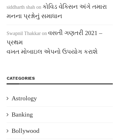
કોવિડ વેક્સિન અંગે તમારા
siddharth shah
on
મનના પ્રશ્નોનું સમાધાન
વસતી ગણતરી 2021 –
Swapnil Thakkar
on
પ્રથમ
વખત મોબાઇલ એપનો ઉપયોગ કરાશે
CATEGORIES
Astrology
Banking
Bollywood