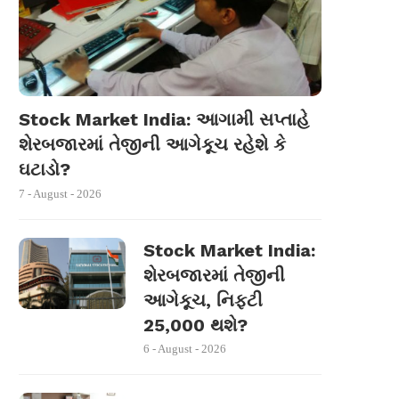
Stock Market India: આગામી સપ્તાહે
શેરબજારમાં તેજીની આગેકૂચ રહેશે કે
ઘટાડો?
7 - August - 2026
Stock Market India:
શેરબજારમાં તેજીની
આગેકૂચ, નિફ્ટી
25,000 થશે?
6 - August - 2026