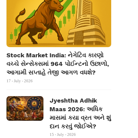
Stock Market India: નેગેટિવ કારણો
વચ્ચે સેન્સેક્સમાં 964 પોઈન્ટનો ઉછાળો,
આગામી સપ્તાહે તેજી આગળ વધશે?
17 - July - 2026
Jyeshtha Adhik
Maas 2026: અધિક
માસમાં કયા વ્રત અને શું
દાન કરવું જોઈએ?
15 - July - 2026