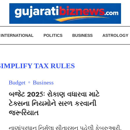
INTERNATIONAL
POLITICS
BUSINESS
ASTROLOGY
SIMPLIFY TAX RULES
Budget
Business
બજેટ 2025ઃ રોકાણ વધારવા માટે
ટેક્સના નિયમોને સરળ કરવાની
જરૂરિયાત
નાણાંપ્રધાન નિર્મલા સીતારમન પહેલી ફેબ્રુઆરી,