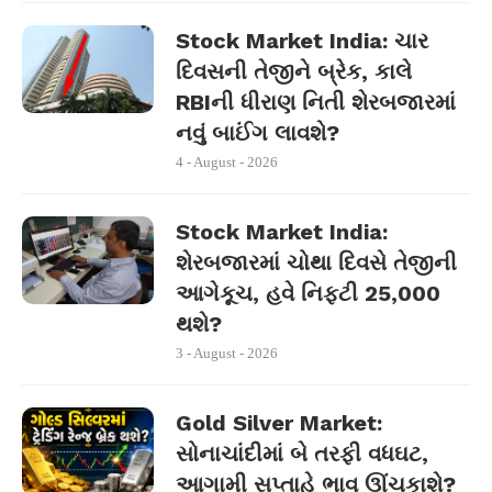
Stock Market India: ચાર
દિવસની તેજીને બ્રેક, કાલે
RBIની ધીરાણ નિતી શેરબજારમાં
નવું બાઈંગ લાવશે?
4 - August - 2026
Stock Market India:
શેરબજારમાં ચોથા દિવસે તેજીની
આગેકૂચ, હવે નિફ્ટી 25,000
થશે?
3 - August - 2026
Gold Silver Market:
સોનાચાંદીમાં બે તરફી વધઘટ,
આગામી સપ્તાહે ભાવ ઊંચકાશે?