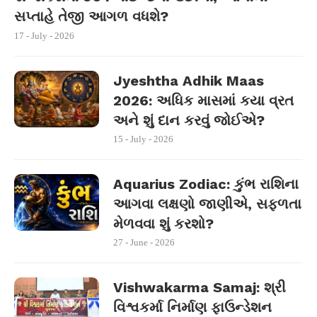
સપ્તાહે તેજી આગળ વધશે?
17 - July - 2026
Jyeshtha Adhik Maas
2026: અધિક માસમાં કયા વ્રત
અને શું દાન કરવું જોઈએ?
15 - July - 2026
Aquarius Zodiac: કુંભ રાશિના
આગવા લક્ષણો જાણીએ, સફળતા
મેળવવા શું કરશો?
27 - June - 2026
Vishwakarma Samaj: શ્રી
વિશ્વકર્મા નિર્માણ ફાઉન્ડેશન