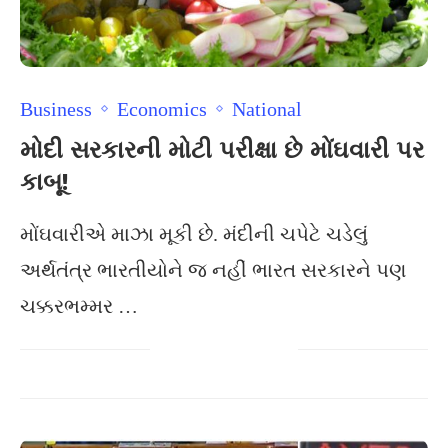
Business
Economics
National
મોદી સરકારની મોટી પરીક્ષા છે મોંઘવારી પર
કાબૂ!
મોંઘવારીએ માઝા મૂકી છે. મંદીની ચપેટે ચડેલું
અર્થતંત્ર ભારતીયોને જ નહીં ભારત સરકારને પણ
ચક્કરભમ્મર …