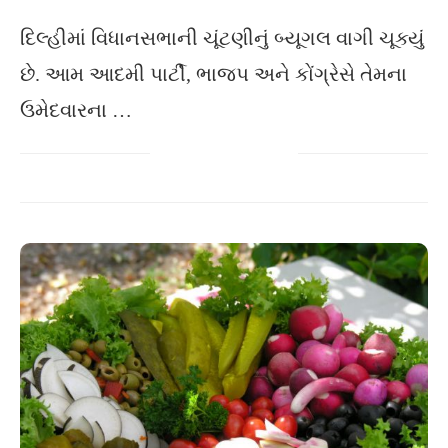
દિલ્હીમાં વિધાનસભાની ચૂંટણીનું બ્યૂગલ વાગી ચૂક્યું
છે. આમ આદમી પાર્ટી, ભાજપ અને કોંગ્રેસે તેમના
ઉમેદવારના …