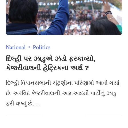
National
Politics
દિલ્હી પર ઝાડુએ ઝંડો ફરકાવ્યો,
કેજરીવાલની હેટ્રિકના અર્થ ?
દિલ્હી વિધાનસભાની ચૂંટણીના પરિણામો આવી ગયાં
છે. અરવિંદ કેજરીવાલની આમઆદમી પાર્ટીનું ઝાડુ
ફરી વળ્યું છે, …