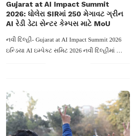
Gujarat at AI Impact Summit
2026: ધોલેરા SIRમાં 250 મેગાવટ ગ્રીન
AI રેડી ડેટા સેન્ટર કેમ્પસ માટે MoU
નવી દિલ્હી- Gujarat at AI Impact Summit 2026
ઇન્ડિયા AI ઇમ્પેક્ટ સમિટ 2026 નવી દિલ્હીમાં …