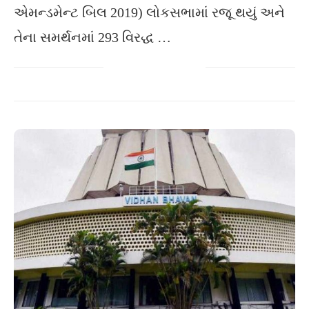
એમન્ડમેન્ટ બિલ 2019) લોકસભામાં રજૂ થયું અને
તેના સમર્થનમાં 293 વિરદ્ધ …