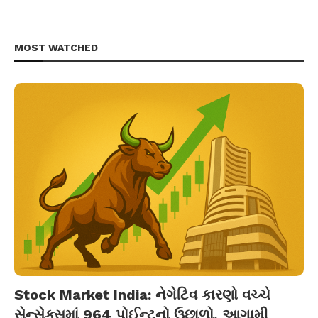
MOST WATCHED
Stock Market India: નેગેટિવ કારણો વચ્ચે
સેન્સેક્સમાં 964 પોઈન્ટનો ઉછાળો, આગામી