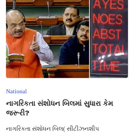
National
નાગરિકતા સંશોધન બિલમાં સુધારા કેમ
જરૂરી?
નાગરિકતા સંશોધન બિલ( સીટીઝનશીપ