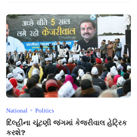
National
Politics
દિલ્હીના ચૂંટણી જંગમાં કેજરીવાલ હેટ્રિક
કરશે?