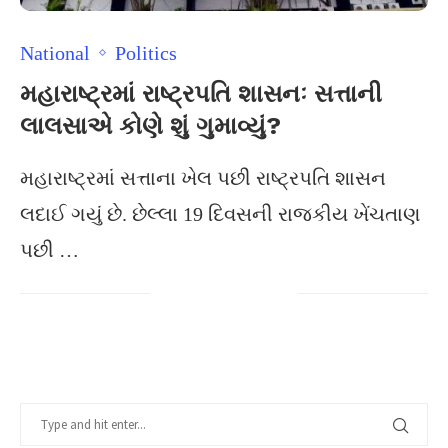
National
Politics
મહારાષ્ટ્રમાં રાષ્ટ્રપતિ શાસનઃ સત્તાની
લાલસાએ કોણે શું ગુમાવ્યું?
મહારાષ્ટ્રમાં સત્તાના ખેલ પછી રાષ્ટ્રપતિ શાસન
લદાઈ ગયું છે. છેલ્લા 19 દિવસની રાજકીય ખેંચતાણ
પછી …