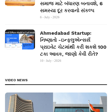
સમાજ માટે બંધારણ બનાવશે, 6
સમસ્યા દૂર કરવાનો સંકલ્પ
6 - July - 2026
Ahmedabad Startup:
નિષ્ણાતો -ઇન્ફ્લુએન્સર્સ
પ્રાઇવેટ ચેટમાંથી કરી શકશે 100
ટકા આવક, જાણો કેવી રીતે?
10 - July - 2026
VIDEO NEWS