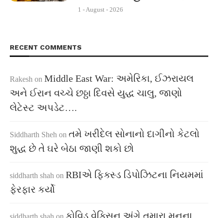
1 - August - 2026
RECENT COMMENTS
Middle East War: અમેરિકા, ઈઝરાયલ
Rakesh
on
અને ઈરાન વચ્ચે છઠ્ઠા દિવસે યુદ્ધ ચાલુ, જાણો
લેટેસ્ટ અપડેટ….
તમે ખરીદેલ સોનાનો દાગીનો કેટલો
Siddharth Sheh
on
શુદ્ધ છે તે ઘરે બેઠા જાણી શકો છો
RBIએ ફિક્સ્ડ ડિપોઝિટના નિયમમાં
siddharth shah
on
ફેરફાર કર્યો
કોવિડ વેક્સિન અંગે તમારા મનના
siddharth shah
on