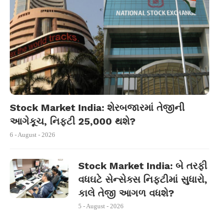
Stock Market India: શેરબજારમાં તેજીની
આગેકૂચ, નિફ્ટી 25,000 થશે?
6 - August - 2026
Stock Market India: બે તરફી
વધઘટે સેન્સેક્સ નિફ્ટીમાં સુધારો,
કાલે તેજી આગળ વધશે?
5 - August - 2026