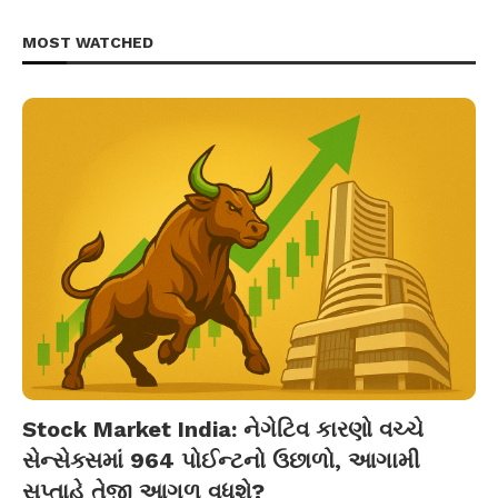
MOST WATCHED
Stock Market India: નેગેટિવ કારણો વચ્ચે
સેન્સેક્સમાં 964 પોઈન્ટનો ઉછાળો, આગામી
સપ્તાહે તેજી આગળ વધશે?