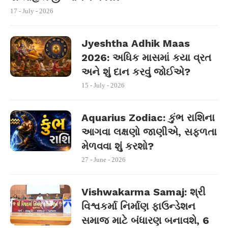
17 - July - 2026
Jyeshtha Adhik Maas
2026: અધિક માસમાં કયા વ્રત
અને શું દાન કરવું જોઈએ?
15 - July - 2026
Aquarius Zodiac: કુંભ રાશિના
આગવા લક્ષણો જાણીએ, સફળતા
મેળવવા શું કરશો?
27 - June - 2026
Vishwakarma Samaj: શ્રી
વિશ્વકર્મા નિર્માણ ફાઉન્ડેશન
સમાજ માટે બંધારણ બનાવશે, 6