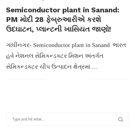
Semiconductor plant in Sanand:
PM મોદી 28 ફેબ્રુઆરીએ કરશે
ઉદઘાટન, પ્લાન્ટની ખાસિયત જાણો!
ગાંધીનગર- Semiconductor plant in Sanand ભારત
હવે નેશનલ સેમિકન્ડક્ટર મિશન અંતર્ગત
સેમિકન્ડક્ટર ચીપ ઉત્પાદન ક્ષેત્રમાં …