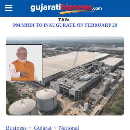
TAG:
PM MODI TO INAUGURATE ON FEBRUARY 28
Business
Gujarat
National