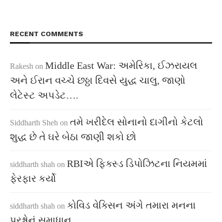
RECENT COMMENTS
Middle East War: અમેરિકા, ઈઝરાયલ
Rakesh
on
અને ઈરાન વચ્ચે છઠ્ઠા દિવસે યુદ્ધ ચાલુ, જાણો
લેટેસ્ટ અપડેટ….
તમે ખરીદેલ સોનાનો દાગીનો કેટલો
Siddharth Sheh
on
શુદ્ધ છે તે ઘરે બેઠા જાણી શકો છો
RBIએ ફિક્સ્ડ ડિપોઝિટના નિયમમાં
siddharth shah
on
ફેરફાર કર્યો
કોવિડ વેક્સિન અંગે તમારા મનના
siddharth shah
on
પ્રશ્નોનું સમાધાન