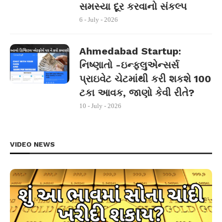
સમસ્યા દૂર કરવાનો સંકલ્પ
6 - July - 2026
Ahmedabad Startup:
નિષ્ણાતો -ઇન્ફ્લુએન્સર્સ
પ્રાઇવેટ ચેટમાંથી કરી શકશે 100
ટકા આવક, જાણો કેવી રીતે?
10 - July - 2026
VIDEO NEWS