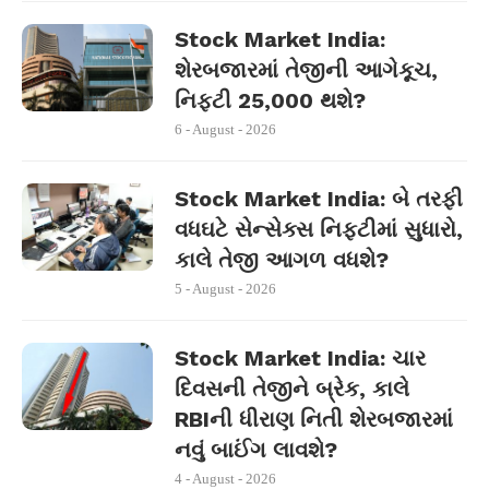
Stock Market India:
શેરબજારમાં તેજીની આગેકૂચ,
નિફ્ટી 25,000 થશે?
6 - August - 2026
Stock Market India: બે તરફી
વધઘટે સેન્સેક્સ નિફ્ટીમાં સુધારો,
કાલે તેજી આગળ વધશે?
5 - August - 2026
Stock Market India: ચાર
દિવસની તેજીને બ્રેક, કાલે
RBIની ધીરાણ નિતી શેરબજારમાં
નવું બાઈંગ લાવશે?
4 - August - 2026