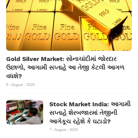
Gold Silver Market: સોનાચાંદીમાં જોરદાર
ઉછાળો, આગામી સપ્તાહે આ તેજી કેટલી આગળ
વધશે?
9 - August - 2026
Stock Market India: આગામી
સપ્તાહે શેરબજારમાં તેજીની
આગેકૂચ રહેશે કે ઘટાડો?
7 - August - 2026