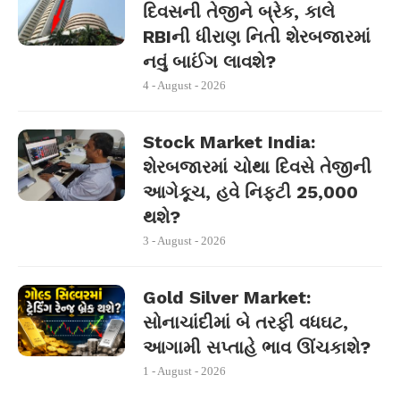
દિવસની તેજીને બ્રેક, કાલે
RBIની ધીરાણ નિતી શેરબજારમાં
નવું બાઈંગ લાવશે?
4 - August - 2026
Stock Market India:
શેરબજારમાં ચોથા દિવસે તેજીની
આગેકૂચ, હવે નિફ્ટી 25,000
થશે?
3 - August - 2026
Gold Silver Market:
સોનાચાંદીમાં બે તરફી વધઘટ,
આગામી સપ્તાહે ભાવ ઊંચકાશે?
1 - August - 2026