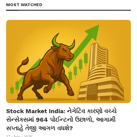
MOST WATCHED
Stock Market India: નેગેટિવ કારણો વચ્ચે
સેન્સેક્સમાં 964 પોઈન્ટનો ઉછાળો, આગામી
સપ્તાહે તેજી આગળ વધશે?
17 - July - 2026