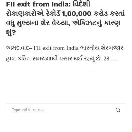
FII exit from India: વિદેશી
રોકાણકારોએ રેકોર્ડ 1,00,000 કરોડ કરતાં
વધુ મુલ્યના શેર વેચ્યા, એક્ઝિટનું કારણ
શું?
અમદાવાદ– FII exit from India ભારતીય શેરબજાર
હાલ કઠિન સમયમાંથી પસાર થઈ રહ્યું છે. 28 …