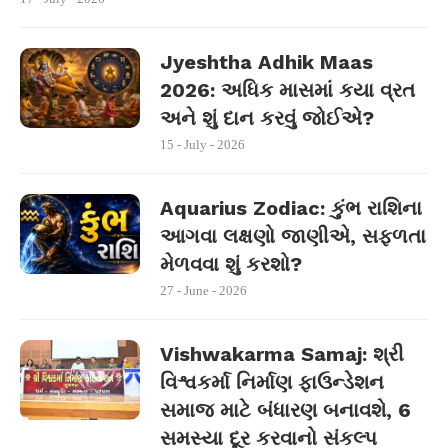
Jyeshtha Adhik Maas
2026: અધિક માસમાં કયા વ્રત
અને શું દાન કરવું જોઈએ?
15 - July - 2026
Aquarius Zodiac: કુંભ રાશિના
આગવા લક્ષણો જાણીએ, સફળતા
મેળવવા શું કરશો?
27 - June - 2026
Vishwakarma Samaj: શ્રી
વિશ્વકર્મા નિર્માણ ફાઉન્ડેશન
સમાજ માટે બંધારણ બનાવશે, 6
સમસ્યા દૂર કરવાનો સંકલ્પ