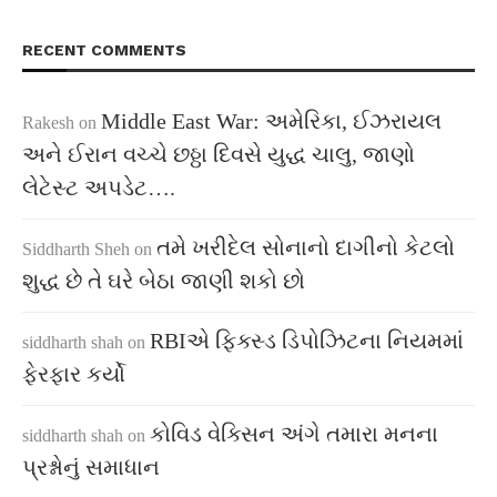
RECENT COMMENTS
Middle East War: અમેરિકા, ઈઝરાયલ
Rakesh
on
અને ઈરાન વચ્ચે છઠ્ઠા દિવસે યુદ્ધ ચાલુ, જાણો
લેટેસ્ટ અપડેટ….
તમે ખરીદેલ સોનાનો દાગીનો કેટલો
Siddharth Sheh
on
શુદ્ધ છે તે ઘરે બેઠા જાણી શકો છો
RBIએ ફિક્સ્ડ ડિપોઝિટના નિયમમાં
siddharth shah
on
ફેરફાર કર્યો
કોવિડ વેક્સિન અંગે તમારા મનના
siddharth shah
on
પ્રશ્નોનું સમાધાન