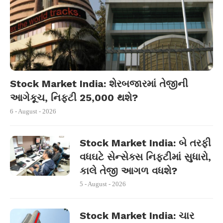
Stock Market India: શેરબજારમાં તેજીની
આગેકૂચ, નિફ્ટી 25,000 થશે?
6 - August - 2026
Stock Market India: બે તરફી
વધઘટે સેન્સેક્સ નિફ્ટીમાં સુધારો,
કાલે તેજી આગળ વધશે?
5 - August - 2026
Stock Market India: ચાર