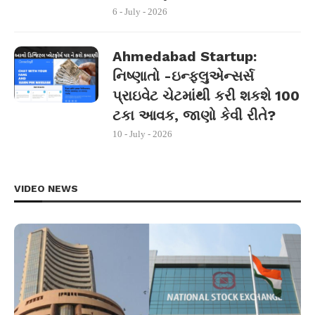
6 - July - 2026
Ahmedabad Startup:
નિષ્ણાતો -ઇન્ફ્લુએન્સર્સ
પ્રાઇવેટ ચેટમાંથી કરી શકશે 100
ટકા આવક, જાણો કેવી રીતે?
10 - July - 2026
VIDEO NEWS