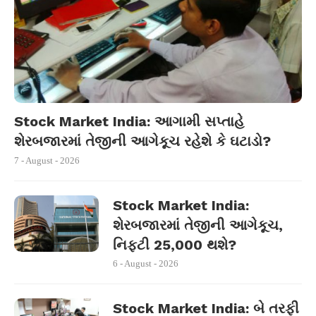
Stock Market India: આગામી સપ્તાહે
શેરબજારમાં તેજીની આગેકૂચ રહેશે કે ઘટાડો?
7 - August - 2026
Stock Market India:
શેરબજારમાં તેજીની આગેકૂચ,
નિફ્ટી 25,000 થશે?
6 - August - 2026
Stock Market India: બે તરફી