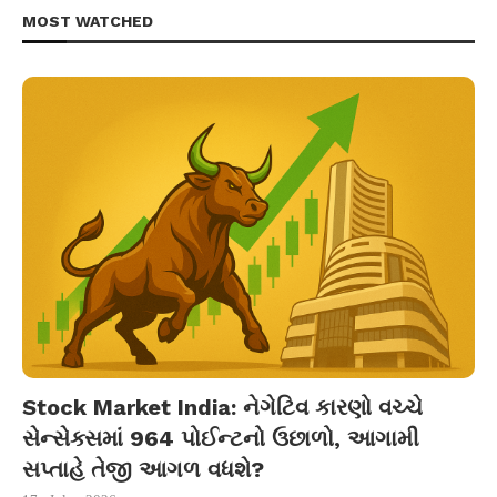
MOST WATCHED
Stock Market India: નેગેટિવ કારણો વચ્ચે
સેન્સેક્સમાં 964 પોઈન્ટનો ઉછાળો, આગામી
સપ્તાહે તેજી આગળ વધશે?