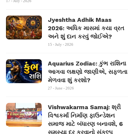
17 - July - 2026
Jyeshtha Adhik Maas
2026: અધિક માસમાં કયા વ્રત
અને શું દાન કરવું જોઈએ?
15 - July - 2026
Aquarius Zodiac: કુંભ રાશિના
આગવા લક્ષણો જાણીએ, સફળતા
મેળવવા શું કરશો?
27 - June - 2026
Vishwakarma Samaj: શ્રી
વિશ્વકર્મા નિર્માણ ફાઉન્ડેશન
સમાજ માટે બંધારણ બનાવશે, 6
સમસ્યા દૂર કરવાનો સંકલ્પ