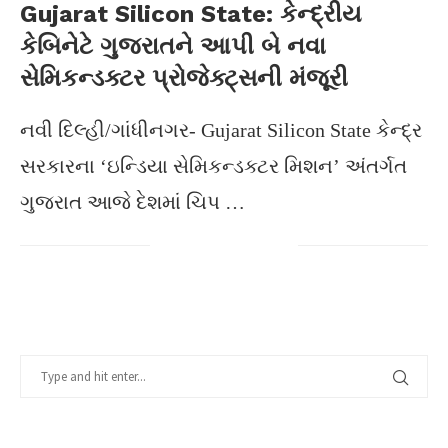
Gujarat Silicon State: કેન્દ્રીય
કેબિનેટે ગુજરાતને આપી બે નવા
સેમિકન્ડક્ટર પ્રોજેક્ટ્સની મંજૂરી
નવી દિલ્હી/ગાંધીનગર- Gujarat Silicon State કેન્દ્ર
સરકારના ‘ઇન્ડિયા સેમિકન્ડક્ટર મિશન’ અંતર્ગત
ગુજરાત આજે દેશમાં ચિપ …