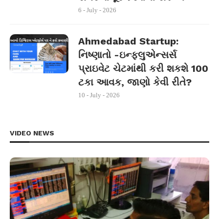
6 - July - 2026
Ahmedabad Startup:
નિષ્ણાતો -ઇન્ફ્લુએન્સર્સ
પ્રાઇવેટ ચેટમાંથી કરી શકશે 100
ટકા આવક, જાણો કેવી રીતે?
10 - July - 2026
VIDEO NEWS