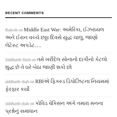
RECENT COMMENTS
Middle East War: અમેરિકા, ઈઝરાયલ
Rakesh
on
અને ઈરાન વચ્ચે છઠ્ઠા દિવસે યુદ્ધ ચાલુ, જાણો
લેટેસ્ટ અપડેટ….
તમે ખરીદેલ સોનાનો દાગીનો કેટલો
Siddharth Sheh
on
શુદ્ધ છે તે ઘરે બેઠા જાણી શકો છો
RBIએ ફિક્સ્ડ ડિપોઝિટના નિયમમાં
siddharth shah
on
ફેરફાર કર્યો
કોવિડ વેક્સિન અંગે તમારા મનના
siddharth shah
on
પ્રશ્નોનું સમાધાન