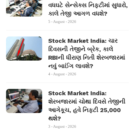
વધઘટે સેન્સેક્સ નિફ્ટીમાં સુધારો,
કાલે તેજી આગળ વધશે?
5 - August - 2026
Stock Market India: ચાર
દિવસની તેજીને બ્રેક, કાલે
RBIની ધીરાણ નિતી શેરબજારમાં
નવું બાઈંગ લાવશે?
4 - August - 2026
Stock Market India:
શેરબજારમાં ચોથા દિવસે તેજીની
આગેકૂચ, હવે નિફ્ટી 25,000
થશે?
3 - August - 2026