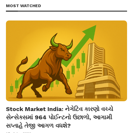
MOST WATCHED
Stock Market India: નેગેટિવ કારણો વચ્ચે
સેન્સેક્સમાં 964 પોઈન્ટનો ઉછાળો, આગામી
સપ્તાહે તેજી આગળ વધશે?