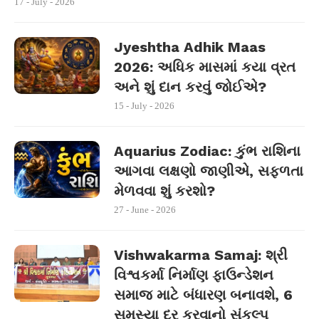
17 - July - 2026
Jyeshtha Adhik Maas
2026: અધિક માસમાં કયા વ્રત
અને શું દાન કરવું જોઈએ?
15 - July - 2026
Aquarius Zodiac: કુંભ રાશિના
આગવા લક્ષણો જાણીએ, સફળતા
મેળવવા શું કરશો?
27 - June - 2026
Vishwakarma Samaj: શ્રી
વિશ્વકર્મા નિર્માણ ફાઉન્ડેશન
સમાજ માટે બંધારણ બનાવશે, 6
સમસ્યા દૂર કરવાનો સંકલ્પ