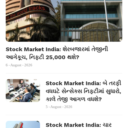
Stock Market India: શેરબજારમાં તેજીની
આગેકૂચ, નિફ્ટી 25,000 થશે?
6 - August - 2026
Stock Market India: બે તરફી
વધઘટે સેન્સેક્સ નિફ્ટીમાં સુધારો,
કાલે તેજી આગળ વધશે?
5 - August - 2026
Stock Market India: ચાર