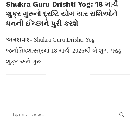
Shukra Guru Drishti Yog: 18 માર્ચે
શુક્ર ગુરુનો દ્રષ્ટિ યોગ ચાર રાશિઓને
ધનની ઈચ્છાને પુરી કરશે
અમદાવાદ- Shukra Guru Drishti Yog
જ્યોતિષશાસ્ત્રમાં 18 માર્ચ, 2026થી બે શુભ ગ્રહ
શુક્ર અને ગુરુ …