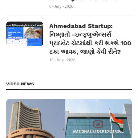
6 - July - 2026
Ahmedabad Startup:
નિષ્ણાતો -ઇન્ફ્લુએન્સર્સ
પ્રાઇવેટ ચેટમાંથી કરી શકશે 100
ટકા આવક, જાણો કેવી રીતે?
10 - July - 2026
VIDEO NEWS