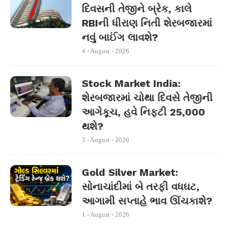
દિવસની તેજીને બ્રેક, કાલે
RBIની ધીરાણ નિતી શેરબજારમાં
નવું બાઈંગ લાવશે?
4 - August - 2026
Stock Market India:
શેરબજારમાં ચોથા દિવસે તેજીની
આગેકૂચ, હવે નિફ્ટી 25,000
થશે?
3 - August - 2026
Gold Silver Market:
સોનાચાંદીમાં બે તરફી વધઘટ,
આગામી સપ્તાહે ભાવ ઊંચકાશે?
1 - August - 2026