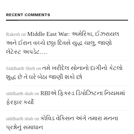
RECENT COMMENTS
Middle East War: અમેરિકા, ઈઝરાયલ
Rakesh
on
અને ઈરાન વચ્ચે છઠ્ઠા દિવસે યુદ્ધ ચાલુ, જાણો
લેટેસ્ટ અપડેટ….
તમે ખરીદેલ સોનાનો દાગીનો કેટલો
Siddharth Sheh
on
શુદ્ધ છે તે ઘરે બેઠા જાણી શકો છો
RBIએ ફિક્સ્ડ ડિપોઝિટના નિયમમાં
siddharth shah
on
ફેરફાર કર્યો
કોવિડ વેક્સિન અંગે તમારા મનના
siddharth shah
on
પ્રશ્નોનું સમાધાન