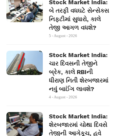
Stock Market India:
બે તરફી વધઘટે સેન્સેક્સ
નિફ્ટીમાં સુધારો, કાલે
તેજી આગળ વધશે?
5 - August - 2026
Stock Market India:
ચાર દિવસની તેજીને
બ્રેક, કાલે RBIની
ધીરાણ નિતી શેરબજારમાં
નવું બાઈંગ લાવશે?
4 - August - 2026
Stock Market India:
શેરબજારમાં ચોથા દિવસે
તેજીની આગેકૂચ, હવે