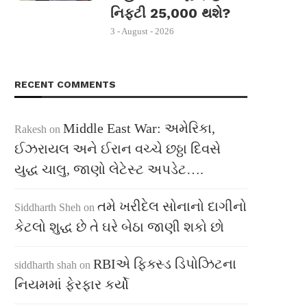
નિફ્ટી 25,000 થશે?
3 - August - 2026
RECENT COMMENTS
Middle East War: અમેરિકા,
Rakesh
on
ઈઝરાયલ અને ઈરાન વચ્ચે છઠ્ઠા દિવસે
યુદ્ધ ચાલુ, જાણો લેટેસ્ટ અપડેટ….
તમે ખરીદેલ સોનાનો દાગીનો
Siddharth Sheh
on
કેટલો શુદ્ધ છે તે ઘરે બેઠા જાણી શકો છો
RBIએ ફિક્સ્ડ ડિપોઝિટના
siddharth shah
on
નિયમમાં ફેરફાર કર્યો