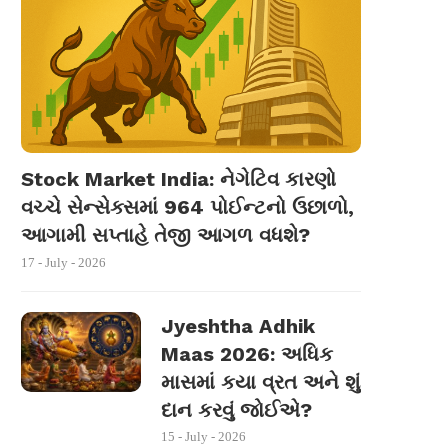
Stock Market India: નેગેટિવ કારણો
વચ્ચે સેન્સેક્સમાં 964 પોઈન્ટનો ઉછાળો,
આગામી સપ્તાહે તેજી આગળ વધશે?
17 - July - 2026
Jyeshtha Adhik
Maas 2026: અધિક
માસમાં કયા વ્રત અને શું
દાન કરવું જોઈએ?
15 - July - 2026