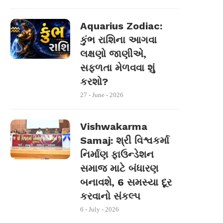
Aquarius Zodiac:
કુંભ રાશિના આગવા
લક્ષણો જાણીએ,
સફળતા મેળવવા શું
કરશો?
27 - June - 2026
Vishwakarma
Samaj: શ્રી વિશ્વકર્મા
નિર્માણ ફાઉન્ડેશન
સમાજ માટે બંધારણ
બનાવશે, 6 સમસ્યા દૂર
કરવાનો સંકલ્પ
6 - July - 2026