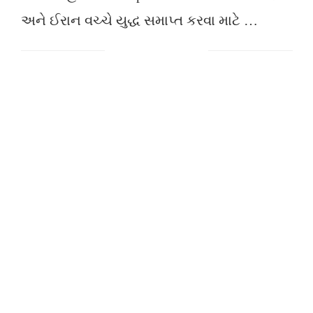
અને ઈરાન વચ્ચે યુદ્ધ સમાપ્ત કરવા માટે …