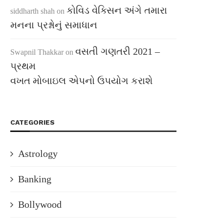
કોવિડ વેક્સિન અંગે તમારા
siddharth shah
on
મનના પ્રશ્નોનું સમાધાન
વસતી ગણતરી 2021 –
Swapnil Thakkar
on
પ્રથમ
વખત મોબાઇલ એપનો ઉપયોગ કરાશે
CATEGORIES
Astrology
Banking
Bollywood