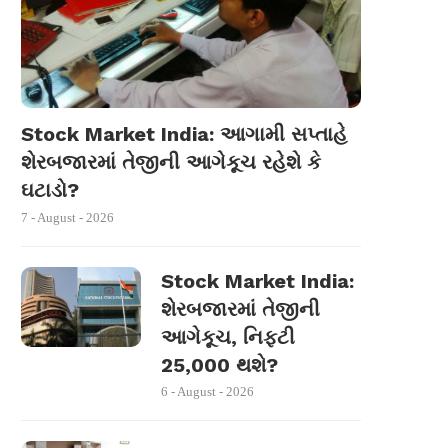
Stock Market India: આગામી સપ્તાહે
શેરબજારમાં તેજીની આગેકૂચ રહેશે કે
ઘટાડો?
7 - August - 2026
Stock Market India:
શેરબજારમાં તેજીની
આગેકૂચ, નિફ્ટી
25,000 થશે?
6 - August - 2026