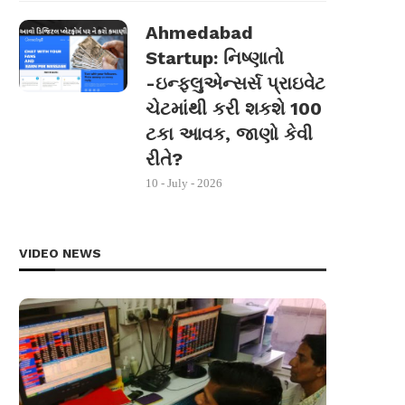
Ahmedabad
Startup: નિષ્ણાતો
-ઇન્ફ્લુએન્સર્સ પ્રાઇવેટ
ચેટમાંથી કરી શકશે 100
ટકા આવક, જાણો કેવી
રીતે?
10 - July - 2026
VIDEO NEWS