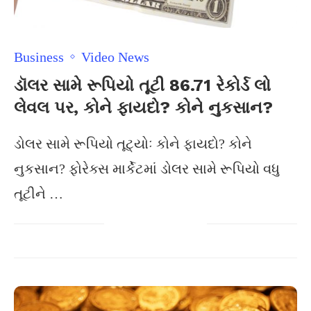
Business
Video News
ડૉલર સામે રૂપિયો તૂટી 86.71 રેકોર્ડ લો
લેવલ પર, કોને ફાયદો? કોને નુકસાન?
ડોલર સામે રૂપિયો તૂટ્યોઃ કોને ફાયદો? કોને
નુકસાન? ફોરેક્સ માર્કેટમાં ડોલર સામે રૂપિયો વધુ
તૂટીને …