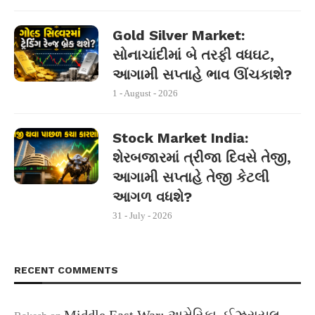
Gold Silver Market:
સોનાચાંદીમાં બે તરફી વધઘટ,
આગામી સપ્તાહે ભાવ ઊંચકાશે?
1 - August - 2026
Stock Market India:
શેરબજારમાં ત્રીજા દિવસે તેજી,
આગામી સપ્તાહે તેજી કેટલી
આગળ વધશે?
31 - July - 2026
RECENT COMMENTS