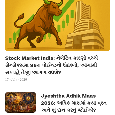
Stock Market India: નેગેટિવ કારણો વચ્ચે
સેન્સેક્સમાં 964 પોઈન્ટનો ઉછાળો, આગામી
સપ્તાહે તેજી આગળ વધશે?
17 - July - 2026
Jyeshtha Adhik Maas
2026: અધિક માસમાં કયા વ્રત
અને શું દાન કરવું જોઈએ?