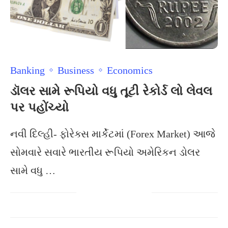
Banking
Business
Economics
ડૉલર સામે રૂપિયો વધુ તૂટી રેકોર્ડ લો લેવલ
પર પહોંચ્યો
નવી દિલ્હી- ફોરેક્સ માર્કેટમાં (Forex Market) આજે
સોમવારે સવારે ભારતીય રૂપિયો અમેરિકન ડોલર
સામે વધુ …