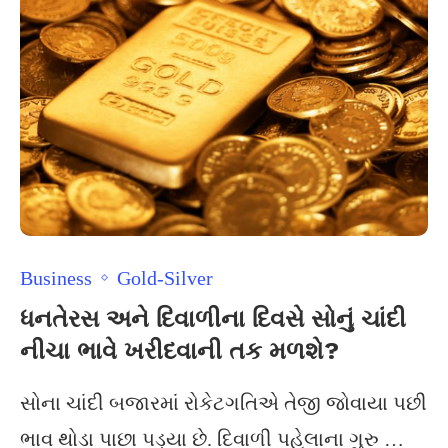
Business
Gold-Silver
ધનતેરસ અને દિવાળીના દિવસે સોનું ચાંદી
નીચા ભાવે ખરીદવાની તક મળશે?
સોના ચાંદી બજારમાં રોકેટગતિએ તેજી જોવાયા પછી
ભાવ થોડા પાછા પડ્યા છે. દિવાળી પહેલાના ગુરુ …