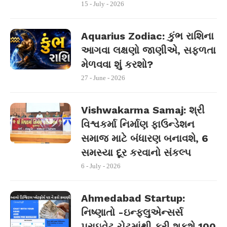
15 - July - 2026
Aquarius Zodiac: કુંભ રાશિના
આગવા લક્ષણો જાણીએ, સફળતા
મેળવવા શું કરશો?
27 - June - 2026
Vishwakarma Samaj: શ્રી
વિશ્વકર્મા નિર્માણ ફાઉન્ડેશન
સમાજ માટે બંધારણ બનાવશે, 6
સમસ્યા દૂર કરવાનો સંકલ્પ
6 - July - 2026
Ahmedabad Startup:
નિષ્ણાતો -ઇન્ફ્લુએન્સર્સ
પ્રાઇવેટ ચેટમાંથી કરી શકશે 100