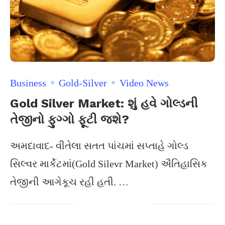
Business
Gold-Silver
Video News
Gold Silver Market: શું હવે ગોલ્ડની
તેજીનો ફુગ્ગો ફૂટી જશે?
અમદાવાદ- વીતેલા સતત પાંચમાં સપ્તાહે ગોલ્ડ
સિલ્વર માર્કેટમાં(Gold Silevr Market) ઐતિહાસિક
તેજીની આગેકૂચ રહી હતી. …