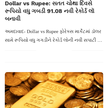
Dollar vs Rupee: સતત ચોથા દિવસે
રૂપિયો વધુ ગબડી 91.08 નવી રેકોર્ડ લૉ
બનાવી
અમદાવાદ- Dollar vs Rupee ફોરેક્સ માર્કેટમાં ડૉલર
સામે રૂપિયો વધુ ગગડીને રેકોર્ડ લોની નવી સપાટી …