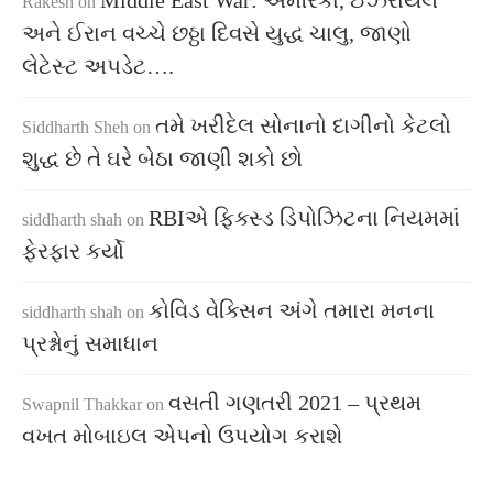
Middle East War: અમેરિકા, ઈઝરાયલ
Rakesh
on
અને ઈરાન વચ્ચે છઠ્ઠા દિવસે યુદ્ધ ચાલુ, જાણો
લેટેસ્ટ અપડેટ….
તમે ખરીદેલ સોનાનો દાગીનો કેટલો
Siddharth Sheh
on
શુદ્ધ છે તે ઘરે બેઠા જાણી શકો છો
RBIએ ફિક્સ્ડ ડિપોઝિટના નિયમમાં
siddharth shah
on
ફેરફાર કર્યો
કોવિડ વેક્સિન અંગે તમારા મનના
siddharth shah
on
પ્રશ્નોનું સમાધાન
વસતી ગણતરી 2021 – પ્રથમ
Swapnil Thakkar
on
વખત મોબાઇલ એપનો ઉપયોગ કરાશે