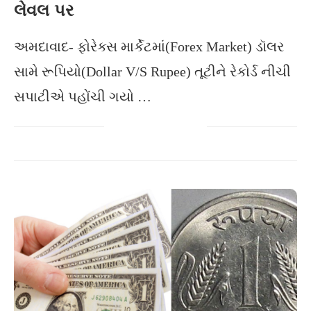
લેવલ પર
અમદાવાદ- ફોરેક્સ માર્કેટમાં(Forex Market) ડૉલર
સામે રૂપિયો(Dollar V/S Rupee) તૂટીને રેકોર્ડ નીચી
સપાટીએ પહોંચી ગયો …