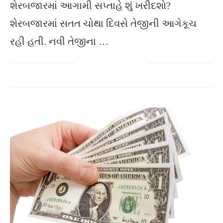
શેરબજારમાં આગામી સપ્તાહે શું ખરીદશો?
શેરબજારમાં સતત ચોથા દિવસે તેજીની આગેકૂચ
રહી હતી. નવી તેજીના …