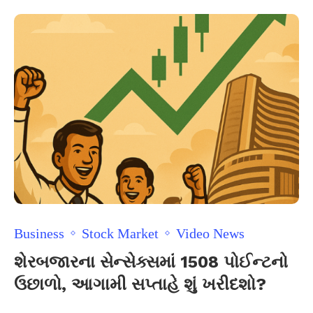
Business
Stock Market
Video News
શેરબજારના સેન્સેક્સમાં 1508 પોઈન્ટનો
ઉછાળો, આગામી સપ્તાહે શું ખરીદશો?