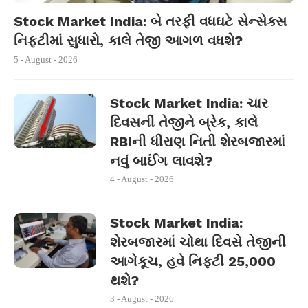
Stock Market India: બે તરફી વધઘટે સેન્સેક્સ
નિફ્ટીમાં સુધારો, કાલે તેજી આગળ વધશે?
5 - August - 2026
Stock Market India: ચાર
દિવસની તેજીને બ્રેક, કાલે
RBIની ધીરાણ નિતી શેરબજારમાં
નવું બાઈંગ લાવશે?
4 - August - 2026
Stock Market India:
શેરબજારમાં ચોથા દિવસે તેજીની
આગેકૂચ, હવે નિફ્ટી 25,000
થશે?
3 - August - 2026