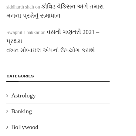
કોવિડ વેક્સિન અંગે તમારા
siddharth shah
on
મનના પ્રશ્નોનું સમાધાન
વસતી ગણતરી 2021 –
Swapnil Thakkar
on
પ્રથમ
વખત મોબાઇલ એપનો ઉપયોગ કરાશે
CATEGORIES
Astrology
Banking
Bollywood