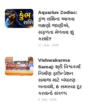
Aquarius Zodiac:
કુંભ રાશિના આગવા
લક્ષણો જાણીએ,
સફળતા મેળવવા શું
કરશો?
27 - June - 2026
Vishwakarma
Samaj: શ્રી વિશ્વકર્મા
નિર્માણ ફાઉન્ડેશન
સમાજ માટે બંધારણ
બનાવશે, 6 સમસ્યા દૂર
કરવાનો સંકલ્પ
6 - July - 2026