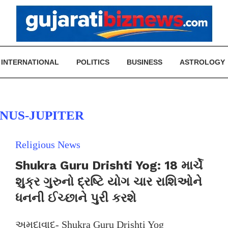
INTERNATIONAL
POLITICS
BUSINESS
ASTROLOGY
NUS-JUPITER
Religious News
Shukra Guru Drishti Yog: 18 માર્ચે
શુક્ર ગુરુનો દ્રષ્ટિ યોગ ચાર રાશિઓને
ધનની ઈચ્છાને પુરી કરશે
અમદાવાદ- Shukra Guru Drishti Yog