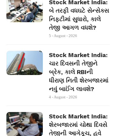
Stock Market India:
બે તરફી વધઘટે સેન્સેક્સ
નિફ્ટીમાં સુધારો, કાલે
તેજી આગળ વધશે?
5 - August - 2026
Stock Market India:
ચાર દિવસની તેજીને
બ્રેક, કાલે RBIની
ધીરાણ નિતી શેરબજારમાં
નવું બાઈંગ લાવશે?
4 - August - 2026
Stock Market India:
શેરબજારમાં ચોથા દિવસે
તેજીની આગેકૂચ, હવે