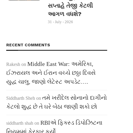
સપ્તાહે તેજી કેટલી
આગળ વધશે?
31 - July - 2026
RECENT COMMENTS
Middle East War: અમેરિકા,
Rakesh
on
ઈઝરાયલ અને ઈરાન વચ્ચે છઠ્ઠા દિવસે
યુદ્ધ ચાલુ, જાણો લેટેસ્ટ અપડેટ….
તમે ખરીદેલ સોનાનો દાગીનો
Siddharth Sheh
on
કેટલો શુદ્ધ છે તે ઘરે બેઠા જાણી શકો છો
RBIએ ફિક્સ્ડ ડિપોઝિટના
siddharth shah
on
નિયમમાં ફેરફાર કર્યો