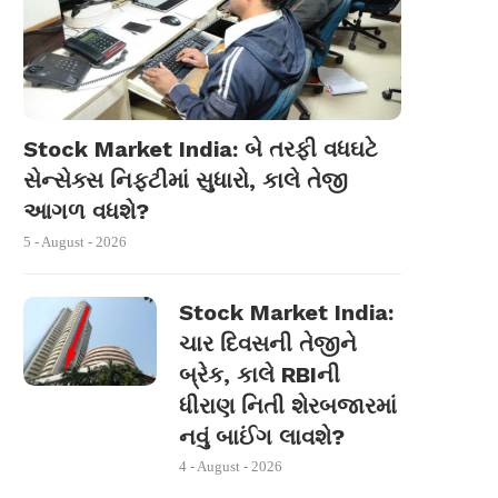
Stock Market India: બે તરફી વધઘટે
સેન્સેક્સ નિફ્ટીમાં સુધારો, કાલે તેજી
આગળ વધશે?
5 - August - 2026
Stock Market India:
ચાર દિવસની તેજીને
બ્રેક, કાલે RBIની
ધીરાણ નિતી શેરબજારમાં
નવું બાઈંગ લાવશે?
4 - August - 2026