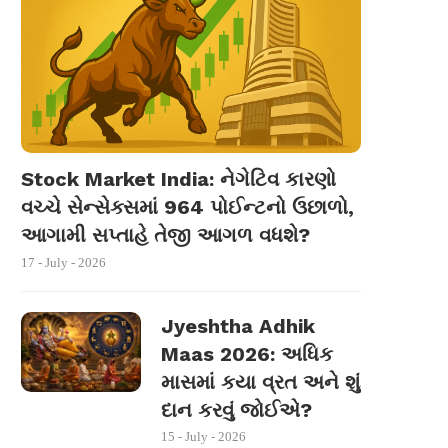
Stock Market India: નેગેટિવ કારણો
વચ્ચે સેન્સેક્સમાં 964 પોઈન્ટનો ઉછાળો,
આગામી સપ્તાહે તેજી આગળ વધશે?
17 - July - 2026
Jyeshtha Adhik
Maas 2026: અધિક
માસમાં કયા વ્રત અને શું
દાન કરવું જોઈએ?
15 - July - 2026