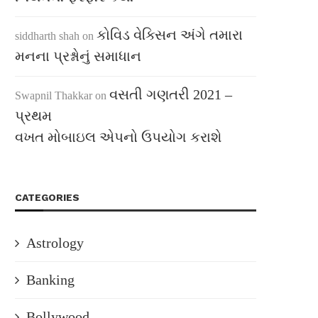
કોવિડ વેક્સિન અંગે તમારા
siddharth shah
on
મનના પ્રશ્નોનું સમાધાન
વસતી ગણતરી 2021 –
Swapnil Thakkar
on
પ્રથમ
વખત મોબાઇલ એપનો ઉપયોગ કરાશે
CATEGORIES
Astrology
Banking
Bollywood