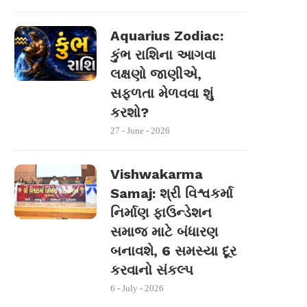
Aquarius Zodiac:
કુંભ રાશિના આગવા
લક્ષણો જાણીએ,
સફળતા મેળવવા શું
કરશો?
27 - June - 2026
Vishwakarma
Samaj: શ્રી વિશ્વકર્મા
નિર્માણ ફાઉન્ડેશન
સમાજ માટે બંધારણ
બનાવશે, 6 સમસ્યા દૂર
કરવાનો સંકલ્પ
6 - July - 2026