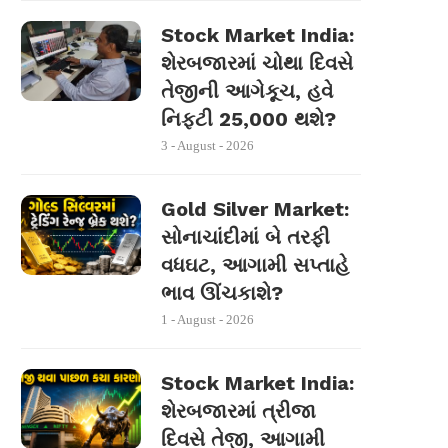
Stock Market India:
શેરબજારમાં ચોથા દિવસે
તેજીની આગેકૂચ, હવે
નિફ્ટી 25,000 થશે?
3 - August - 2026
Gold Silver Market:
સોનાચાંદીમાં બે તરફી
વધઘટ, આગામી સપ્તાહે
ભાવ ઊંચકાશે?
1 - August - 2026
Stock Market India:
શેરબજારમાં ત્રીજા
દિવસે તેજી, આગામી