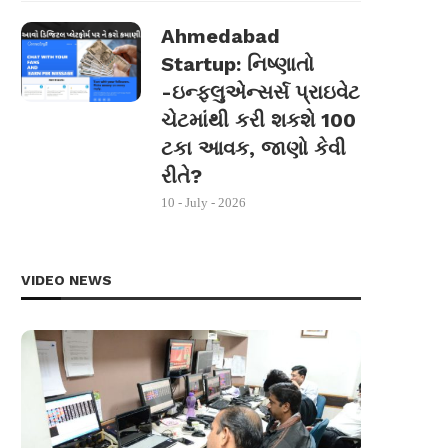
Ahmedabad
Startup: નિષ્ણાતો
-ઇન્ફ્લુએન્સર્સ પ્રાઇવેટ
ચેટમાંથી કરી શકશે 100
ટકા આવક, જાણો કેવી
રીતે?
10 - July - 2026
VIDEO NEWS