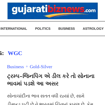
INTERNATIONAL
POLITICS
BUSINESS
ASTROLOGY
G:
WGC
Business
Gold-Silver
ટ્રમ્પ-જિનપિંગ એ ડીલ કરે તો સોનાના
ભાવમાં પડશે આ અસર
સોનાચાંદીના ભાવ સતત વધી રહ્યાં છે, સામે
ડીમાન્ડ ઘટી છે તે ભારતમાં ચિંતાનું કારણ છે. કેમ