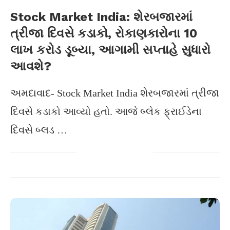
Stock Market India: શેરબજારમાં
ત્રીજા દિવસે કડાકો, રોકાણકારોના 10
લાખ કરોડ ડૂબ્યા, આગામી સપ્તાહે સુધારો
આવશે?
અમદાવાદ- Stock Market India શેરબજારમાં ત્રીજા
દિવસે કડાકો આવ્યો હતો. આજે બ્લેક ફ્રાઈડેના
દિવસે બ્લડ …