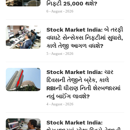
નિફ્ટી 25,000 થશે?
6 - August - 2026
Stock Market India: બે તરફી
વધઘટે સેન્સેક્સ નિફ્ટીમાં સુધારો,
કાલે તેજી આગળ વધશે?
5 - August - 2026
Stock Market India: ચાર
દિવસની તેજીને બ્રેક, કાલે
RBIની ધીરાણ નિતી શેરબજારમાં
નવું બાઈંગ લાવશે?
4 - August - 2026
Stock Market India: