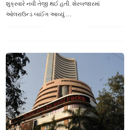
શુક્રવારે નવી તેજી થઈ હતી. શેરબજારમાં
ઓલરાઉન્ડ બાઈંગ આવ્યું …