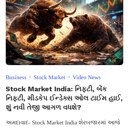
Business
Stock Market
Video News
Stock Market India: નિફ્ટી, બેંક
નિફ્ટી, મીડકેપ ઈન્ડેક્સ ઓલ ટાઈમ હાઈ,
શું નવી તેજી આગળ વધશે?
અમદાવાદ- Stock Market India શેરબજારમાં આજે