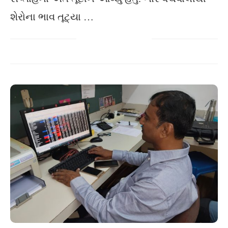
શેરોના ભાવ તૂટ્યા …