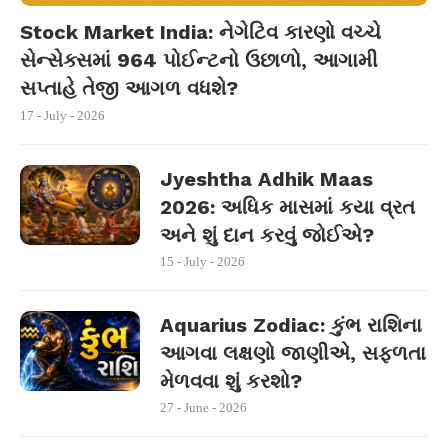
Stock Market India: નેગેટિવ કારણો વચ્ચે
સેન્સેક્સમાં 964 પોઈન્ટનો ઉછાળો, આગામી
સપ્તાહે તેજી આગળ વધશે?
17 - July - 2026
Jyeshtha Adhik Maas
2026: અધિક માસમાં કયા વ્રત
અને શું દાન કરવું જોઈએ?
15 - July - 2026
Aquarius Zodiac: કુંભ રાશિના
આગવા લક્ષણો જાણીએ, સફળતા
મેળવવા શું કરશો?
27 - June - 2026