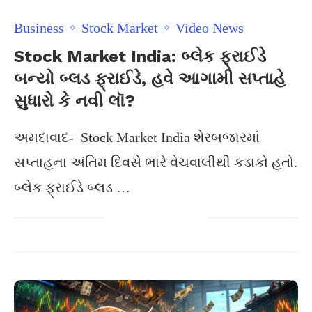
Business
Stock Market
Video News
Stock Market India: બ્લેક ફ્રાઈડે
બન્યો બ્લડ ફ્રાઈડે, હવે આગામી સપ્તાહે
સુધારો કે નવી લૉ?
અમદાવાદ- Stock Market India શેરબજારમાં
સપ્તાહના અંતિમ દિવસે ભારે વેચવાલીથી કડાકો હતો.
બ્લેક ફ્રાઈડે બ્લડ …