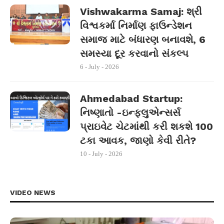
Vishwakarma Samaj: શ્રી
વિશ્વકર્મા નિર્માણ ફાઉન્ડેશન
સમાજ માટે બંધારણ બનાવશે, 6
સમસ્યા દૂર કરવાનો સંકલ્પ
6 - July - 2026
Ahmedabad Startup:
નિષ્ણાતો -ઇન્ફ્લુએન્સર્સ
પ્રાઇવેટ ચેટમાંથી કરી શકશે 100
ટકા આવક, જાણો કેવી રીતે?
10 - July - 2026
VIDEO NEWS