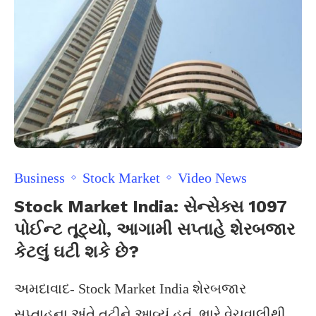
Business
Stock Market
Video News
Stock Market India: સેન્સેક્સ 1097
પોઈન્ટ તૂટ્યો, આગામી સપ્તાહે શેરબજાર
કેટલું ઘટી શકે છે?
અમદાવાદ- Stock Market India શેરબજાર
સપ્તાહના અંતે તૂટીને આવ્યું હતું. ભારે વેચવાલીથી