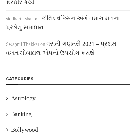
ફેરફાર કર્યો
કોવિડ વેક્સિન અંગે તમારા મનના
siddharth shah
on
પ્રશ્નોનું સમાધાન
વસતી ગણતરી 2021 – પ્રથમ
Swapnil Thakkar
on
વખત મોબાઇલ એપનો ઉપયોગ કરાશે
CATEGORIES
Astrology
Banking
Bollywood