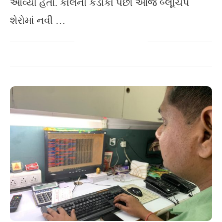
આવ્યો હતો. કાલના કડાકા પછી આજે બ્લૂચિપ
શેરોમાં નવી …