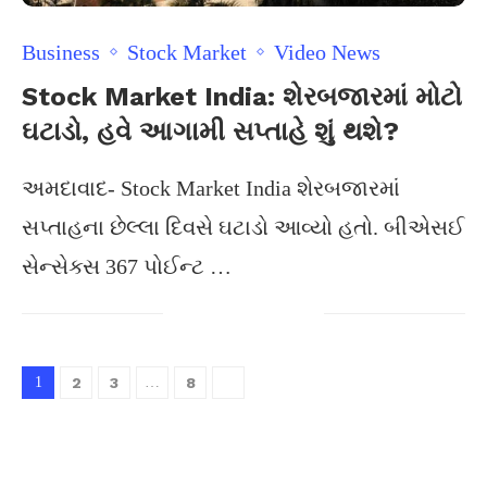
Business
Stock Market
Video News
Stock Market India: શેરબજારમાં મોટો
ઘટાડો, હવે આગામી સપ્તાહે શું થશે?
અમદાવાદ- Stock Market India શેરબજારમાં
સપ્તાહના છેલ્લા દિવસે ઘટાડો આવ્યો હતો. બીએસઈ
સેન્સેક્સ 367 પોઈન્ટ …
1
2
3
…
8