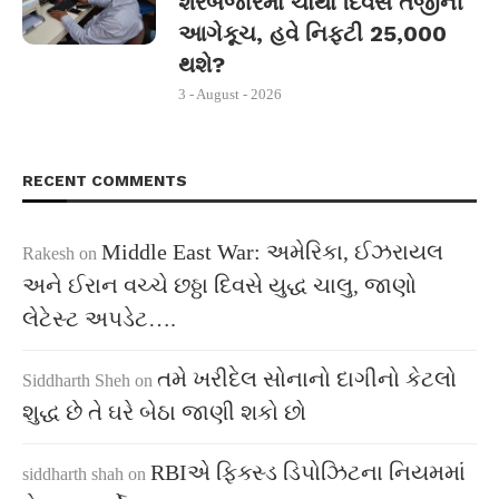
શેરબજારમાં ચોથા દિવસે તેજીની
આગેકૂચ, હવે નિફ્ટી 25,000
થશે?
3 - August - 2026
RECENT COMMENTS
Middle East War: અમેરિકા, ઈઝરાયલ
Rakesh
on
અને ઈરાન વચ્ચે છઠ્ઠા દિવસે યુદ્ધ ચાલુ, જાણો
લેટેસ્ટ અપડેટ….
તમે ખરીદેલ સોનાનો દાગીનો કેટલો
Siddharth Sheh
on
શુદ્ધ છે તે ઘરે બેઠા જાણી શકો છો
RBIએ ફિક્સ્ડ ડિપોઝિટના નિયમમાં
siddharth shah
on