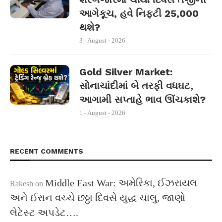
આગેકૂચ, હવે નિફ્ટી 25,000
થશે?
3 - August - 2026
Gold Silver Market:
સોનાચાંદીમાં બે તરફી વધઘટ,
આગામી સપ્તાહે ભાવ ઊંચકાશે?
1 - August - 2026
RECENT COMMENTS
Middle East War: અમેરિકા, ઈઝરાયલ
Rakesh
on
અને ઈરાન વચ્ચે છઠ્ઠા દિવસે યુદ્ધ ચાલુ, જાણો
લેટેસ્ટ અપડેટ….