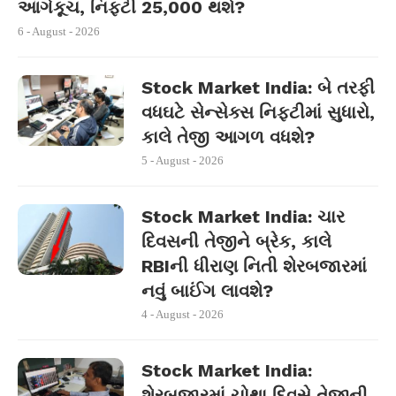
આગેકૂચ, નિફ્ટી 25,000 થશે?
6 - August - 2026
Stock Market India: બે તરફી
વધઘટે સેન્સેક્સ નિફ્ટીમાં સુધારો,
કાલે તેજી આગળ વધશે?
5 - August - 2026
Stock Market India: ચાર
દિવસની તેજીને બ્રેક, કાલે
RBIની ધીરાણ નિતી શેરબજારમાં
નવું બાઈંગ લાવશે?
4 - August - 2026
Stock Market India:
શેરબજારમાં ચોથા દિવસે તેજીની