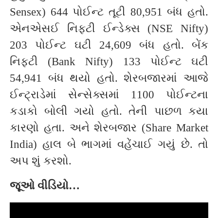
Sensex) 644 પોઈન્ટ તૂટી 80,951 બંધ હતો.
એનએસઈ નિફ્ટી ઈન્ડેક્સ (NSE Nifty)
203 પોઈન્ટ ઘટી 24,609 બંધ હતો. બેંક
નિફ્ટી (Bank Nifty) 133 પોઈન્ટ ઘટી
54,941 બંધ થયો હતો. શેરબજારમાં આજે
ઈન્ટ્રાડેમાં સેન્સેક્સમાં 1100 પોઈન્ટના
કડાકો બોલી ગયો હતો. તેની પાછળ કયા
કારણો હતા. અને શેરબજાર (Share Market
India) હાલ બે ભાગમાં વહેંચાઈ ગયું છે. તો
અપ શું કરશો.
જૂઓ વીડિયો…