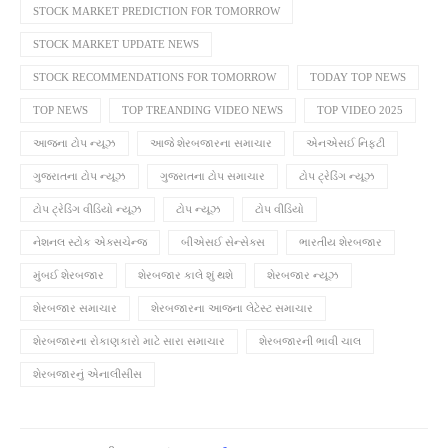
STOCK MARKET PREDICTION FOR TOMORROW
STOCK MARKET UPDATE NEWS
STOCK RECOMMENDATIONS FOR TOMORROW
TODAY TOP NEWS
TOP NEWS
TOP TREANDING VIDEO NEWS
TOP VIDEO 2025
આજના ટોપ ન્યૂઝ
આજે શેરબજારના સમાચાર
એનએસઈ નિફ્ટી
ગુજરાતના ટોપ ન્યૂઝ
ગુજરાતના ટોપ સમાચાર
ટોપ ટ્રેડિંગ ન્યૂઝ
ટોપ ટ્રેડિંગ વીડિયો ન્યૂઝ
ટોપ ન્યૂઝ
ટોપ વીડિયો
નેશનલ સ્ટોક એક્સચેન્જ
બીએસઈ સેન્સેક્સ
ભારતીય શેરબજાર
મુંબઈ શેરબજાર
શેરબજાર કાલે શું થશે
શેરબજાર ન્યૂઝ
શેરબજાર સમાચાર
શેરબજારના આજના લેટેસ્ટ સમાચાર
શેરબજારના રોકાણકારો માટે સારા સમાચાર
શેરબજારની ભાવી ચાલ
શેરબજારનું એનાલીસીસ