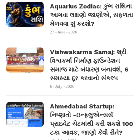
Aquarius Zodiac: કુંભ રાશિના
આગવા લક્ષણો જાણીએ, સફળતા
મેળવવા શું કરશો?
27 - June - 2026
Vishwakarma Samaj: શ્રી
વિશ્વકર્મા નિર્માણ ફાઉન્ડેશન
સમાજ માટે બંધારણ બનાવશે, 6
સમસ્યા દૂર કરવાનો સંકલ્પ
6 - July - 2026
Ahmedabad Startup:
નિષ્ણાતો -ઇન્ફ્લુએન્સર્સ
પ્રાઇવેટ ચેટમાંથી કરી શકશે 100
ટકા આવક, જાણો કેવી રીતે?