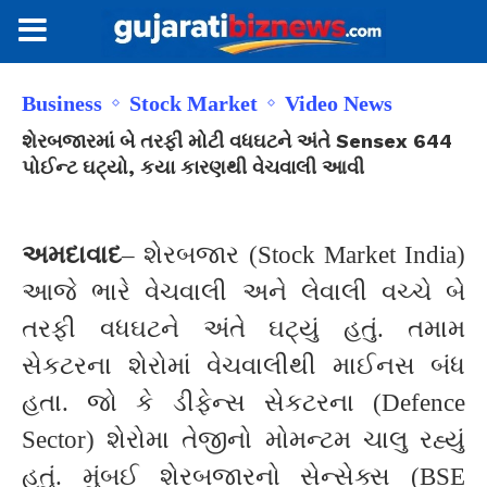
Business
Stock Market
Video News
શેરબજારમાં બે તરફી મોટી વધઘટને અંતે Sensex 644
પોઈન્ટ ઘટ્યો, કયા કારણથી વેચવાલી આવી
અમદાવાદ
– શેરબજાર (Stock Market India)
આજે ભારે વેચવાલી અને લેવાલી વચ્ચે બે
તરફી વધઘટને અંતે ઘટ્યું હતું. તમામ
સેકટરના શેરોમાં વેચવાલીથી માઈનસ બંધ
હતા. જો કે ડીફેન્સ સેકટરના (Defence
Sector) શેરોમા તેજીનો મોમન્ટમ ચાલુ રહ્યું
હતું. મુંબઈ શેરબજારનો સેન્સેક્સ (BSE