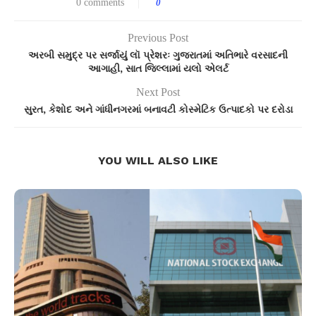
0 comments
0
Previous Post
અરબી સમુદ્ર પર સર્જાયું લૉ પ્રેશરઃ ગુજરાતમાં અતિભારે વરસાદની
આગાહી, સાત જિલ્લામાં યલો એલર્ટ
Next Post
સુરત, કેશોદ અને ગાંધીનગરમાં બનાવટી કોસ્મેટિક ઉત્પાદકો પર દરોડા
YOU WILL ALSO LIKE