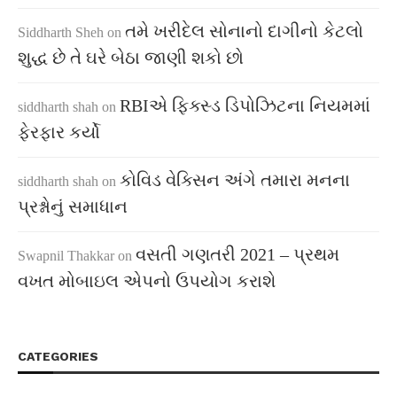
તમે ખરીદેલ સોનાનો દાગીનો કેટલો
Siddharth Sheh
on
શુદ્ધ છે તે ઘરે બેઠા જાણી શકો છો
RBIએ ફિક્સ્ડ ડિપોઝિટના નિયમમાં
siddharth shah
on
ફેરફાર કર્યો
કોવિડ વેક્સિન અંગે તમારા મનના
siddharth shah
on
પ્રશ્નોનું સમાધાન
વસતી ગણતરી 2021 – પ્રથમ
Swapnil Thakkar
on
વખત મોબાઇલ એપનો ઉપયોગ કરાશે
CATEGORIES