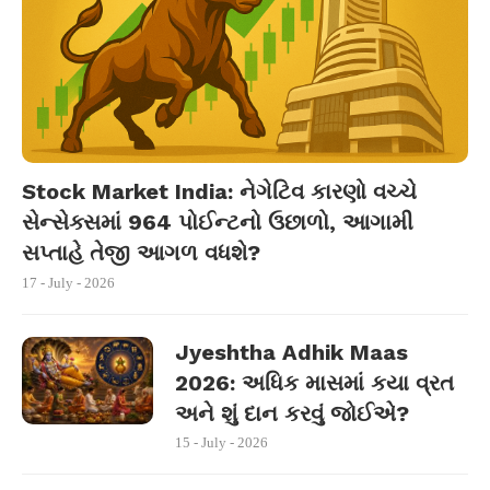
Stock Market India: નેગેટિવ કારણો વચ્ચે
સેન્સેક્સમાં 964 પોઈન્ટનો ઉછાળો, આગામી
સપ્તાહે તેજી આગળ વધશે?
17 - July - 2026
Jyeshtha Adhik Maas
2026: અધિક માસમાં કયા વ્રત
અને શું દાન કરવું જોઈએ?
15 - July - 2026