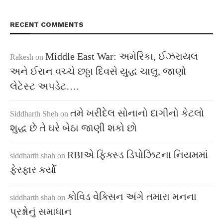
RECENT COMMENTS
Middle East War: અમેરિકા, ઈઝરાયલ
Rakesh
on
અને ઈરાન વચ્ચે છઠ્ઠા દિવસે યુદ્ધ ચાલુ, જાણો
લેટેસ્ટ અપડેટ….
તમે ખરીદેલ સોનાનો દાગીનો કેટલો
Siddharth Sheh
on
શુદ્ધ છે તે ઘરે બેઠા જાણી શકો છો
RBIએ ફિક્સ્ડ ડિપોઝિટના નિયમમાં
siddharth shah
on
ફેરફાર કર્યો
કોવિડ વેક્સિન અંગે તમારા મનના
siddharth shah
on
પ્રશ્નોનું સમાધાન