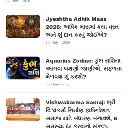
17 - July - 2026
Jyeshtha Adhik Maas
2026: અધિક માસમાં કયા વ્રત
અને શું દાન કરવું જોઈએ?
15 - July - 2026
Aquarius Zodiac: કુંભ રાશિના
આગવા લક્ષણો જાણીએ, સફળતા
મેળવવા શું કરશો?
27 - June - 2026
Vishwakarma Samaj: શ્રી
વિશ્વકર્મા નિર્માણ ફાઉન્ડેશન
સમાજ માટે બંધારણ બનાવશે, 6
સમસ્યા દૂર કરવાનો સંકલ્પ