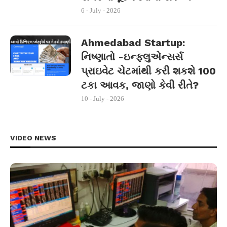
6 - July - 2026
Ahmedabad Startup:
નિષ્ણાતો -ઇન્ફ્લુએન્સર્સ
પ્રાઇવેટ ચેટમાંથી કરી શકશે 100
ટકા આવક, જાણો કેવી રીતે?
10 - July - 2026
VIDEO NEWS