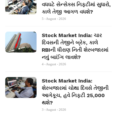
વધઘટે સેન્સેક્સ નિફ્ટીમાં સુધારો,
કાલે તેજી આગળ વધશે?
5 - August - 2026
Stock Market India: ચાર
દિવસની તેજીને બ્રેક, કાલે
RBIની ધીરાણ નિતી શેરબજારમાં
નવું બાઈંગ લાવશે?
4 - August - 2026
Stock Market India:
શેરબજારમાં ચોથા દિવસે તેજીની
આગેકૂચ, હવે નિફ્ટી 25,000
થશે?
3 - August - 2026