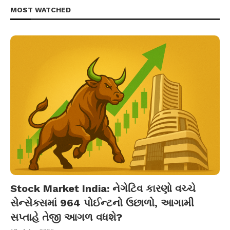
MOST WATCHED
Stock Market India: નેગેટિવ કારણો વચ્ચે
સેન્સેક્સમાં 964 પોઈન્ટનો ઉછાળો, આગામી
સપ્તાહે તેજી આગળ વધશે?