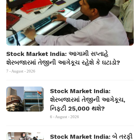
Stock Market India: આગામી સપ્તાહે
શેરબજારમાં તેજીની આગેકૂચ રહેશે કે ઘટાડો?
7 - August - 2026
Stock Market India:
શેરબજારમાં તેજીની આગેકૂચ,
નિફ્ટી 25,000 થશે?
6 - August - 2026
Stock Market India: બે તરફી