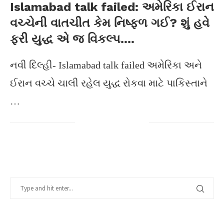
Islamabad talk failed: અમેરિકા ઈરાન
વચ્ચેની વાતચીત કેમ નિષ્ફળ ગઈ? શું હવે
ફરી યુદ્ધ એ જ વિકલ્પ….
નવી દિલ્હી- Islamabad talk failed અમેરિકા અને
ઈરાન વચ્ચે ચાલી રહેલ યુદ્ધ રોકવા માટે પાકિસ્તાને
…