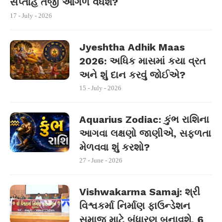
સપ્તાહે તેજી આગળ વધશે?
17 - July - 2026
Jyeshtha Adhik Maas
2026: અધિક માસમાં કયા વ્રત
અને શું દાન કરવું જોઈએ?
15 - July - 2026
Aquarius Zodiac: કુંભ રાશિના
આગવા લક્ષણો જાણીએ, સફળતા
મેળવવા શું કરશો?
27 - June - 2026
Vishwakarma Samaj: શ્રી
વિશ્વકર્મા નિર્માણ ફાઉન્ડેશન
સમાજ માટે બંધારણ બનાવશે, 6