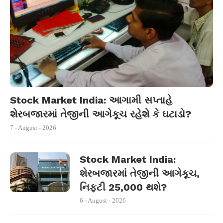
Stock Market India: આગામી સપ્તાહે
શેરબજારમાં તેજીની આગેકૂચ રહેશે કે ઘટાડો?
7 - August - 2026
Stock Market India:
શેરબજારમાં તેજીની આગેકૂચ,
નિફ્ટી 25,000 થશે?
6 - August - 2026