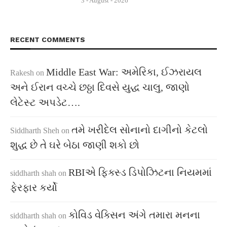
3 - August - 2026
RECENT COMMENTS
Middle East War: અમેરિકા, ઈઝરાયલ
Rakesh
on
અને ઈરાન વચ્ચે છઠ્ઠા દિવસે યુદ્ધ ચાલુ, જાણો
લેટેસ્ટ અપડેટ….
તમે ખરીદેલ સોનાનો દાગીનો કેટલો
Siddharth Sheh
on
શુદ્ધ છે તે ઘરે બેઠા જાણી શકો છો
RBIએ ફિક્સ્ડ ડિપોઝિટના નિયમમાં
siddharth shah
on
ફેરફાર કર્યો
કોવિડ વેક્સિન અંગે તમારા મનના
siddharth shah
on