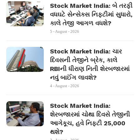
Stock Market India: બે તરફી
વધઘટે સેન્સેક્સ નિફ્ટીમાં સુધારો,
કાલે તેજી આગળ વધશે?
5 - August - 2026
Stock Market India: ચાર
દિવસની તેજીને બ્રેક, કાલે
RBIની ધીરાણ નિતી શેરબજારમાં
નવું બાઈંગ લાવશે?
4 - August - 2026
Stock Market India:
શેરબજારમાં ચોથા દિવસે તેજીની
આગેકૂચ, હવે નિફ્ટી 25,000
થશે?