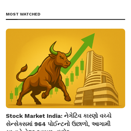
MOST WATCHED
Stock Market India: નેગેટિવ કારણો વચ્ચે
સેન્સેક્સમાં 964 પોઈન્ટનો ઉછાળો, આગામી