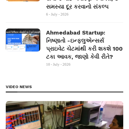
સમસ્યા દૂર કરવાનો સંકલ્પ
6 - July - 2026
Ahmedabad Startup:
નિષ્ણાતો -ઇન્ફ્લુએન્સર્સ
પ્રાઇવેટ ચેટમાંથી કરી શકશે 100
ટકા આવક, જાણો કેવી રીતે?
10 - July - 2026
VIDEO NEWS