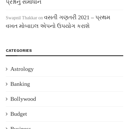
પ્રશ્નોનું સમાધાન
વસતી ગણતરી 2021 – પ્રથમ
Swapnil Thakkar
on
વખત મોબાઇલ એપનો ઉપયોગ કરાશે
CATEGORIES
Astrology
Banking
Bollywood
Budget
Business