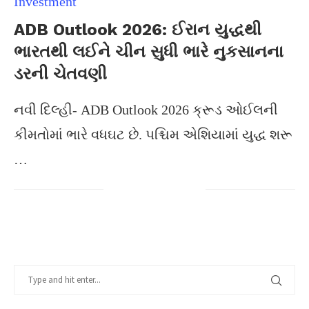
Investment
ADB Outlook 2026: ઈરાન યુદ્ધથી
ભારતથી લઈને ચીન સુધી ભારે નુકસાનના
ડરની ચેતવણી
નવી દિલ્હી- ADB Outlook 2026 ક્રૂડ ઓઈલની
કીમતોમાં ભારે વધઘટ છે. પશ્ચિમ એશિયામાં યુદ્ધ શરૂ
…