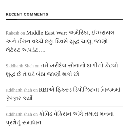
RECENT COMMENTS
Middle East War: અમેરિકા, ઈઝરાયલ
Rakesh
on
અને ઈરાન વચ્ચે છઠ્ઠા દિવસે યુદ્ધ ચાલુ, જાણો
લેટેસ્ટ અપડેટ….
તમે ખરીદેલ સોનાનો દાગીનો કેટલો
Siddharth Sheh
on
શુદ્ધ છે તે ઘરે બેઠા જાણી શકો છો
RBIએ ફિક્સ્ડ ડિપોઝિટના નિયમમાં
siddharth shah
on
ફેરફાર કર્યો
કોવિડ વેક્સિન અંગે તમારા મનના
siddharth shah
on
પ્રશ્નોનું સમાધાન