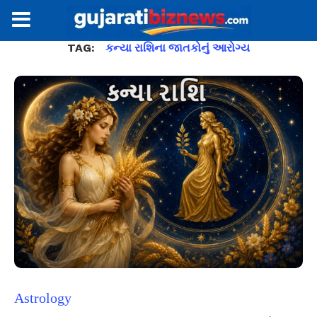
TAG:
કન્યા રાશિના જાતકોનું આરોગ્ય
Astrology