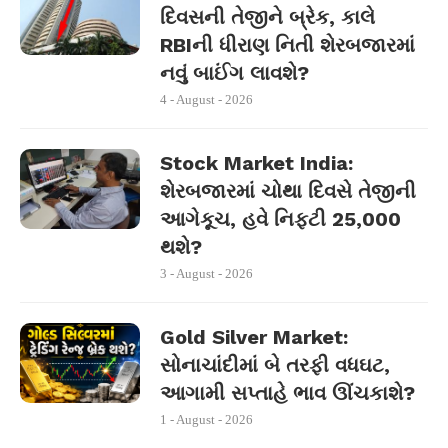
દિવસની તેજીને બ્રેક, કાલે
RBIની ધીરાણ નિતી શેરબજારમાં
નવું બાઈંગ લાવશે?
4 - August - 2026
Stock Market India:
શેરબજારમાં ચોથા દિવસે તેજીની
આગેકૂચ, હવે નિફ્ટી 25,000
થશે?
3 - August - 2026
Gold Silver Market:
સોનાચાંદીમાં બે તરફી વધઘટ,
આગામી સપ્તાહે ભાવ ઊંચકાશે?
1 - August - 2026