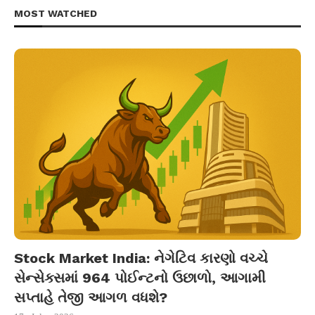
MOST WATCHED
Stock Market India: નેગેટિવ કારણો વચ્ચે
સેન્સેક્સમાં 964 પોઈન્ટનો ઉછાળો, આગામી
સપ્તાહે તેજી આગળ વધશે?