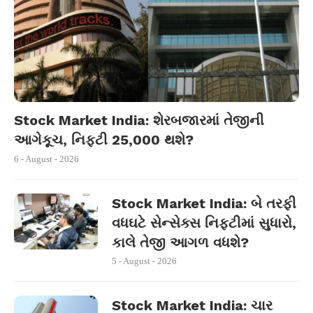
Stock Market India: શેરબજારમાં તેજીની
આગેકૂચ, નિફ્ટી 25,000 થશે?
6 - August - 2026
Stock Market India: બે તરફી
વધઘટે સેન્સેક્સ નિફ્ટીમાં સુધારો,
કાલે તેજી આગળ વધશે?
5 - August - 2026
Stock Market India: ચાર