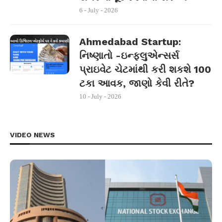
6 - July - 2026
Ahmedabad Startup:
નિષ્ણાતો -ઇન્ફ્લુએન્સર્સ
પ્રાઇવેટ ચેટમાંથી કરી શકશે 100
ટકા આવક, જાણો કેવી રીતે?
10 - July - 2026
VIDEO NEWS