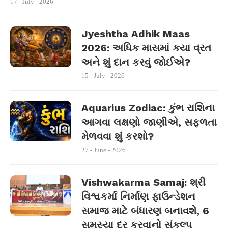
17 - July - 2026
Jyeshtha Adhik Maas
2026: અધિક માસમાં કયા વ્રત
અને શું દાન કરવું જોઈએ?
15 - July - 2026
Aquarius Zodiac: કુંભ રાશિના
આગવા લક્ષણો જાણીએ, સફળતા
મેળવવા શું કરશો?
27 - June - 2026
Vishwakarma Samaj: શ્રી
વિશ્વકર્મા નિર્માણ ફાઉન્ડેશન
સમાજ માટે બંધારણ બનાવશે, 6
સમસ્યા દૂર કરવાનો સંકલ્પ