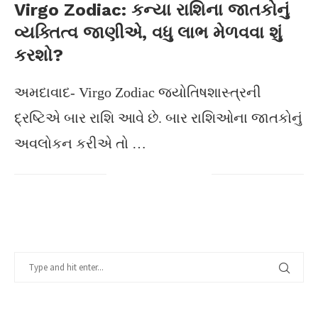
Virgo Zodiac: કન્યા રાશિના જાતકોનું
વ્યક્તિત્વ જાણીએ, વધુ લાભ મેળવવા શું
કરશો?
અમદાવાદ- Virgo Zodiac જ્યોતિષશાસ્ત્રની
દ્રષ્ટિએ બાર રાશિ આવે છે. બાર રાશિઓના જાતકોનું
અવલોકન કરીએ તો …