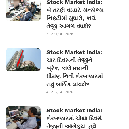
Stock Market India:
બે તરફી વધઘટે સેન્સેક્સ
નિફ્ટીમાં સુધારો, કાલે
તેજી આગળ વધશે?
5 - August - 2026
Stock Market India:
ચાર દિવસની તેજીને
બ્રેક, કાલે RBIની
ધીરાણ નિતી શેરબજારમાં
નવું બાઈંગ લાવશે?
4 - August - 2026
Stock Market India:
શેરબજારમાં ચોથા દિવસે
તેજીની આગેકૂચ, હવે