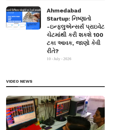
Ahmedabad
Startup: નિષ્ણાતો
-ઇન્ફ્લુએન્સર્સ પ્રાઇવેટ
ચેટમાંથી કરી શકશે 100
ટકા આવક, જાણો કેવી
રીતે?
10 - July - 2026
VIDEO NEWS