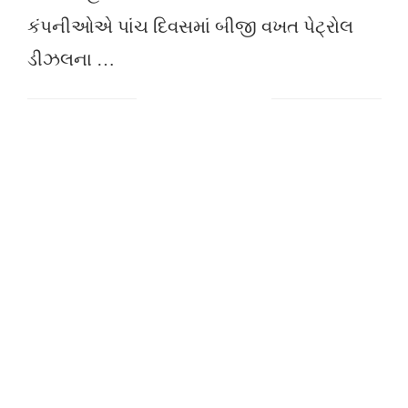
કંપનીઓએ પાંચ દિવસમાં બીજી વખત પેટ્રોલ
ડીઝલના …