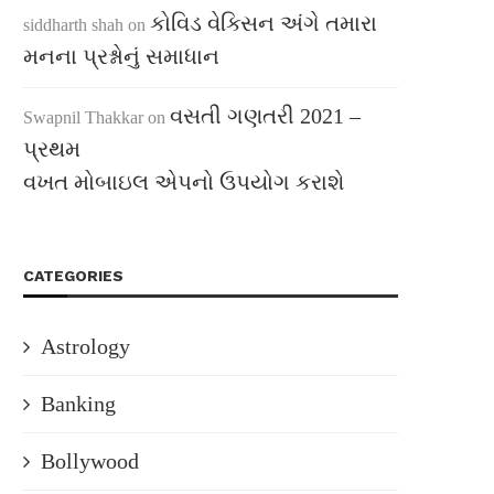
કોવિડ વેક્સિન અંગે તમારા
siddharth shah
on
મનના પ્રશ્નોનું સમાધાન
વસતી ગણતરી 2021 –
Swapnil Thakkar
on
પ્રથમ
વખત મોબાઇલ એપનો ઉપયોગ કરાશે
CATEGORIES
Astrology
Banking
Bollywood