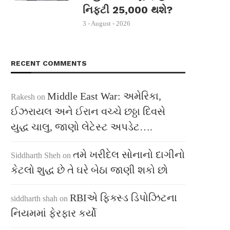
નિફ્ટી 25,000 થશે?
3 - August - 2026
RECENT COMMENTS
Middle East War: અમેરિકા,
Rakesh
on
ઈઝરાયલ અને ઈરાન વચ્ચે છઠ્ઠા દિવસે
યુદ્ધ ચાલુ, જાણો લેટેસ્ટ અપડેટ….
તમે ખરીદેલ સોનાનો દાગીનો
Siddharth Sheh
on
કેટલો શુદ્ધ છે તે ઘરે બેઠા જાણી શકો છો
RBIએ ફિક્સ્ડ ડિપોઝિટના
siddharth shah
on
નિયમમાં ફેરફાર કર્યો