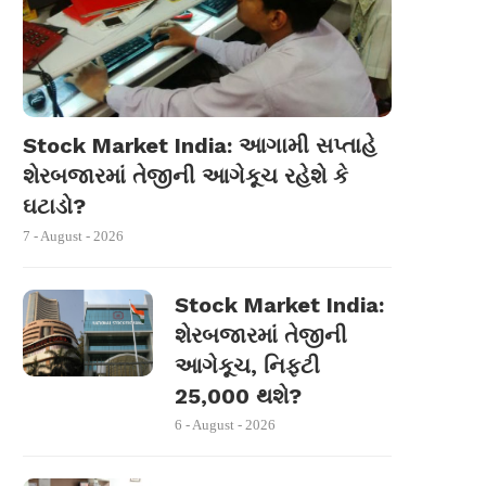
Stock Market India: આગામી સપ્તાહે
શેરબજારમાં તેજીની આગેકૂચ રહેશે કે
ઘટાડો?
7 - August - 2026
Stock Market India:
શેરબજારમાં તેજીની
આગેકૂચ, નિફ્ટી
25,000 થશે?
6 - August - 2026