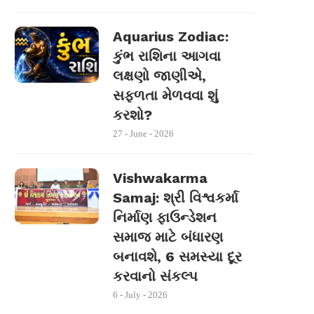
Aquarius Zodiac:
કુંભ રાશિના આગવા
લક્ષણો જાણીએ,
સફળતા મેળવવા શું
કરશો?
27 - June - 2026
Vishwakarma
Samaj: શ્રી વિશ્વકર્મા
નિર્માણ ફાઉન્ડેશન
સમાજ માટે બંધારણ
બનાવશે, 6 સમસ્યા દૂર
કરવાનો સંકલ્પ
6 - July - 2026