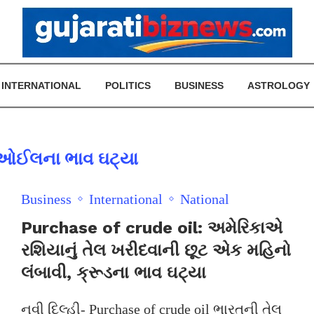
INTERNATIONAL
POLITICS
BUSINESS
ASTROLOGY
 ઓઈલના ભાવ ઘટ્યા
Business
International
National
Purchase of crude oil: અમેરિકાએ
રશિયાનું તેલ ખરીદવાની છૂટ એક મહિનો
લંબાવી, ક્રૂડના ભાવ ઘટ્યા
નવી દિલ્હી- Purchase of crude oil ભારતની તેલ