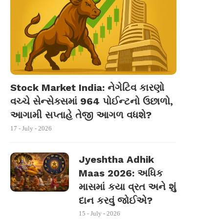
Stock Market India: નેગેટિવ કારણો
વચ્ચે સેન્સેક્સમાં 964 પોઈન્ટનો ઉછાળો,
આગામી સપ્તાહે તેજી આગળ વધશે?
17 - July - 2026
Jyeshtha Adhik
Maas 2026: અધિક
માસમાં કયા વ્રત અને શું
દાન કરવું જોઈએ?
15 - July - 2026