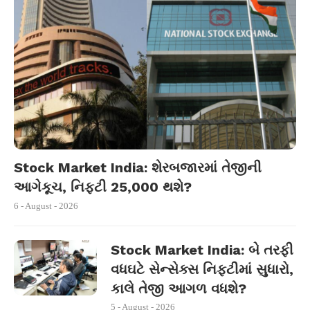
Stock Market India: શેરબજારમાં તેજીની
આગેકૂચ, નિફ્ટી 25,000 થશે?
6 - August - 2026
Stock Market India: બે તરફી
વધઘટે સેન્સેક્સ નિફ્ટીમાં સુધારો,
કાલે તેજી આગળ વધશે?
5 - August - 2026