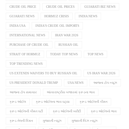
CRUDE OIL PRICE
CRUDE OIL PRICES
GUJARATI BIZ NEWS
GUJARATI NEWS
HORMUZ CRISIS
INDIA NEWS
INDIA USA
INDIA'S CRUDE OIL IMPORTS
INTERNATIONAL NEWS
IRAN WAR 2026
PURCHASE OF CRUDE OIL
RUSSIAN OIL
STRAIT OF HORMUZ
TODAY TOP NEWS
TOP NEWS
TOP TRENDING NEWS
US EXTENDS WAIVERS TO BUY RUSSIAN OIL
US IRAN WAR 2026
US PRESIDENT DONALD TRUMP
USA NEWS
આજના ટોપ ન્યૂઝ
આજના ટોપ સમાચાર
આંતરરાષ્ટ્રીય બજારમાં ક્રૂડના ભાવ
ક્રૂડ ઓઈલ
ક્રૂડ ઓઈલના ભાવ ઘટ્યા
ક્રૂડ ઓઈલની કીમત
ક્રૂડ ઓઈલની કીમત ઘટી
ક્રૂડ ઓઈલની ખરીદી
ક્રૂડ ઓઈલનો ભાવ
ક્રૂડ તેલની કિમત
ગુજરાતી ન્યૂઝ
ગુજરાતી બિઝ ન્યૂઝ