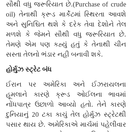
સૌથી વધુ જરૂરિયાત છે.(Purchase of crude
oil) તેનાથી ક્રૂડ માર્કેટમાં સ્થિરતા આવશે
અને સુનિશ્ચિત થશે કે દરેક તેવા દેશોને તેલ
મળશે કે જેમને સૌથી વધુ જરૂરિયાત છે.
તેમણે એમ પણ કહ્યું હતું કે તેનાથી ચીન
સસ્તા તેલનો ભંડાર નહી બનાવી શકે.
હોર્મુઝ સ્ટ્રેટ બંધ
ઈરાન પર અમેરિકા અને ઈઝરાયલના
હૂમલાને કારણે ક્રૂડ ઓઈલના ભાવમાં
નોંધપાત્ર ઉછાળો આવ્યો હતો. તેને કારણે
દુનિયાનું 20 ટકા કાચું તેલ હોર્મુઝ સ્ટ્રેટથી
પસાર થાય છે. અમેરિકાએ માર્ચમાં પહેલીવાર