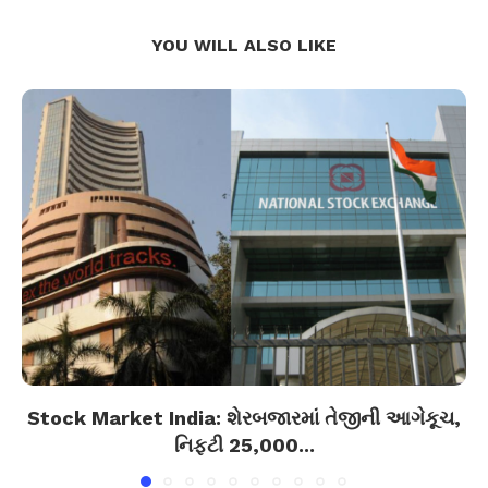
YOU WILL ALSO LIKE
Stock Market India: શેરબજારમાં તેજીની આગેકૂચ,
નિફ્ટી 25,000...