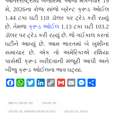
આંતરરાષ્ટ્રીય બજારમાં આજે મંગળવારે 19
મે, 2026ના રોજ સાંજે બ્રેન્ટ ક્રૂડ ઓઈલ
1.44 ટકા ઘટી 110 ડૉલર પર ટ્રેડ કરી રહ્યું
છે. તેમજ
ક્રૂડ ઓઈલ
1.13 ટકા ઘટી 103.2
ડૉલર પર ટ્રેડ કરી રહ્યું છે. જે ગઈકાલ કરતાં
ઘટીને આવ્યું છે. આમ ભારતમાં બે ખુશીના
સમાચાર છે. એક તો અમેરિકાએ રશિયા
પાસેથી ક્રૂડ ખરીદવાની મંજૂરી આપી અને
બીજુ ક્રૂડ ઓઈલના ભાવ ઘટ્યા.
Facebook
WhatsApp
Twitter
LinkedIn
Copy
Gmail
Email
Messeng
Shar
Link
BRENT CRUDE OIL
CRUDE OIL
CRUDE OIL IMPORTS FROM RUSSIA
CRUDE OIL NEWS