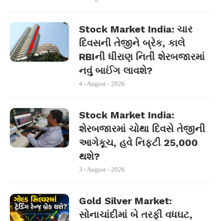
Stock Market India: ચાર
દિવસની તેજીને બ્રેક, કાલે
RBIની ધીરાણ નિતી શેરબજારમાં
નવું બાઈંગ લાવશે?
4 - August - 2026
Stock Market India:
શેરબજારમાં ચોથા દિવસે તેજીની
આગેકૂચ, હવે નિફ્ટી 25,000
થશે?
3 - August - 2026
Gold Silver Market:
સોનાચાંદીમાં બે તરફી વધઘટ,