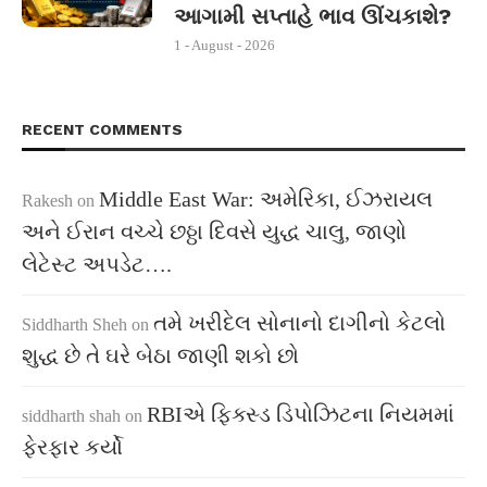
આગામી સપ્તાહે ભાવ ઊંચકાશે?
1 - August - 2026
RECENT COMMENTS
Middle East War: અમેરિકા, ઈઝરાયલ
Rakesh
on
અને ઈરાન વચ્ચે છઠ્ઠા દિવસે યુદ્ધ ચાલુ, જાણો
લેટેસ્ટ અપડેટ….
તમે ખરીદેલ સોનાનો દાગીનો કેટલો
Siddharth Sheh
on
શુદ્ધ છે તે ઘરે બેઠા જાણી શકો છો
RBIએ ફિક્સ્ડ ડિપોઝિટના નિયમમાં
siddharth shah
on
ફેરફાર કર્યો