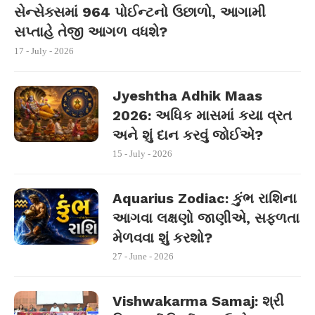
સેન્સેક્સમાં 964 પોઈન્ટનો ઉછાળો, આગામી
સપ્તાહે તેજી આગળ વધશે?
17 - July - 2026
Jyeshtha Adhik Maas
2026: અધિક માસમાં કયા વ્રત
અને શું દાન કરવું જોઈએ?
15 - July - 2026
Aquarius Zodiac: કુંભ રાશિના
આગવા લક્ષણો જાણીએ, સફળતા
મેળવવા શું કરશો?
27 - June - 2026
Vishwakarma Samaj: શ્રી