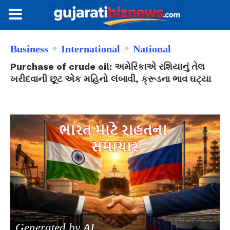
Business
International
National
Purchase of crude oil: અમેરિકાએ રશિયાનું તેલ
ખરીદવાની છૂટ એક મહિનો લંબાવી, ક્રૂડના ભાવ ઘટ્યા
Generated by AI