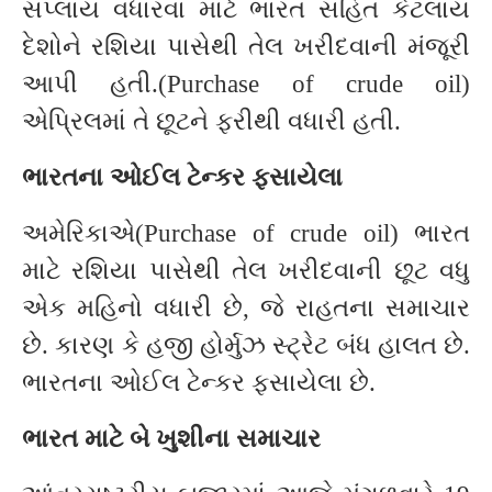
સપ્લાય વધારવા માટે ભારત સહિત કેટલાય
દેશોને રશિયા પાસેથી તેલ ખરીદવાની મંજૂરી
આપી હતી.(Purchase of crude oil)
એપ્રિલમાં તે છૂટને ફરીથી વધારી હતી.
ભારતના ઓઈલ ટેન્કર ફસાયેલા
અમેરિકાએ(Purchase of crude oil) ભારત
માટે રશિયા પાસેથી તેલ ખરીદવાની છૂટ વધુ
એક મહિનો વધારી છે, જે રાહતના સમાચાર
છે. કારણ કે હજી હોર્મુઝ સ્ટ્રેટ બંધ હાલત છે.
ભારતના ઓઈલ ટેન્કર ફસાયેલા છે.
ભારત માટે બે ખુશીના સમાચાર