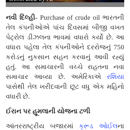
નવી દિલ્હી-
Purchase of crude oil ભારતની
તેલ કંપનીઓએ પાંચ દિવસમાં બીજી વખત
પેટ્રોલ ડીઝલના ભાવમાં વધારો કર્યો છે. આ
વધારા પહેલા તેલ કંપનીઓને દરરોજનું 750
કરોડનું નુકસાન સહન કરવાનું આવી રહ્યું
હતું. આ સમાચારની વચ્ચે રાહતના નવા
સમાચાર આવ્યા છે. અમેરિકાએ
રશિયા
પાસેથી તેલ ખરીદવાની છૂટ વધુ એક મહિનો
વધારી છે.
ઈરાન પર હૂમલાની યોજના ટળી
આંતરરાષ્ટ્રીય બજારમાં
ક્રૂડ ઓઈલ
ના