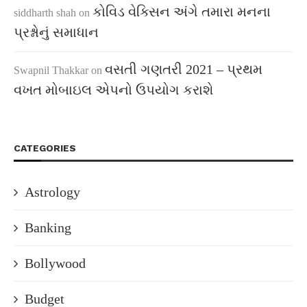
કોવિડ વેક્સિન અંગે તમારા મનના
siddharth shah
on
પ્રશ્નોનું સમાધાન
વસતી ગણતરી 2021 – પ્રથમ
Swapnil Thakkar
on
વખત મોબાઇલ એપનો ઉપયોગ કરાશે
CATEGORIES
Astrology
Banking
Bollywood
Budget