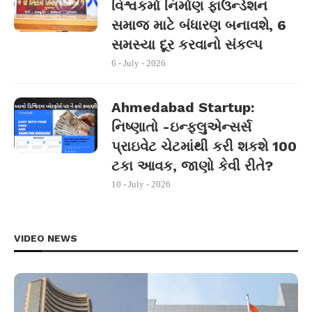
વિશ્વકર્મા નિર્માણ ફાઉન્ડેશન
સમાજ માટે બંધારણ બનાવશે, 6
સમસ્યા દૂર કરવાનો સંકલ્પ
6 - July - 2026
Ahmedabad Startup:
નિષ્ણાતો -ઇન્ફ્લુએન્સર્સ
પ્રાઇવેટ ચેટમાંથી કરી શકશે 100
ટકા આવક, જાણો કેવી રીતે?
10 - July - 2026
VIDEO NEWS