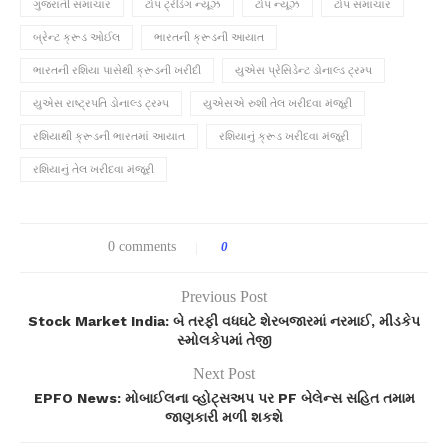
ગુજરાતી સમાચાર
ટોપ ટ્રેડિંગ ન્યૂઝ
ટોપ ન્યૂઝ
ટોપ સમાચાર
બ્રેન્ટ ક્રૂડ ઓઈલ
ભારતની ક્રૂડની આયાત
ભારતની રશિયા પાસેથી ક્રૂડની ખરીદી
યુએસ પ્રેસિડેન્ટ ડોનાલ્ડ ટ્રમ્પ
યુએસ રાષ્ટ્રપતિ ડોનાલ્ડ ટ્રમ્પ
યુએસએ રુશી તેલ ખરીદવા મંજૂરી
રશિયાથી ક્રૂડની ભારતમાં આયાત
રશિયાનું ક્રૂડ ખરીદવા મંજૂરી
રશિયાનું તેલ ખરીદવા મંજૂરી
0 comments
0
Previous Post
Stock Market India: બે તરફી વધઘટે શેરબજારમાં નરમાઈ, મીડકેપ
સ્મોલકેપમાં તેજી
Next Post
EPFO News: મોબાઈલના વ્હોટ્સઅપ પર PF બેલેન્સ સહિત તમામ
જાણકારી મળી શકશે