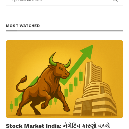
MOST WATCHED
Stock Market India: નેગેટિવ કારણો વચ્ચે