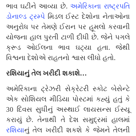
ભાવ ઘટીને આવ્યા છે.
અમેરિકાના રાષ્ટ્રપતિ
ડોનાલ્ડ ટ્રમ્પે
મિડલ ઈસ્ટ દેશોના નેતાઓના
અનુરોધ પર તેમણે ઈરાન પર હૂમલો કરવાની
યોજના હાલ પુરતી ટાળી દીધી છે. જેને પગલે
ક્રૂડ ઓઈલના ભાવ ઘટ્યા હતા. જેથી
વિશ્વના દેશોએ રાહતનો શ્વાસ લીધો હતો.
રશિયાનું તેલ ખરીદી શકાશે…
અમેરિકાના ટ્રેઝરી સેક્રેટરી સ્કોટ બેસેન્ટે
એક સોશિયલ મીડિયા પોસ્ટમાં કહ્યું હતું કે
30 દિવસ સુધીનું અસ્થાઈ લાયસન્સ ઈસ્યૂ
કરાયું છે. તેનાથી તે દેશ સમુદ્રમાં હાલમાં
રશિયા
નું તેલ ખરીદી શકશે કે જેમને તેલની