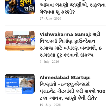
આગવા લક્ષણો જાણીએ, સફળતા
મેળવવા શું કરશો?
27 - June - 2026
Vishwakarma Samaj: શ્રી
વિશ્વકર્મા નિર્માણ ફાઉન્ડેશન
સમાજ માટે બંધારણ બનાવશે, 6
સમસ્યા દૂર કરવાનો સંકલ્પ
6 - July - 2026
Ahmedabad Startup:
નિષ્ણાતો -ઇન્ફ્લુએન્સર્સ
પ્રાઇવેટ ચેટમાંથી કરી શકશે 100
ટકા આવક, જાણો કેવી રીતે?
10 - July - 2026