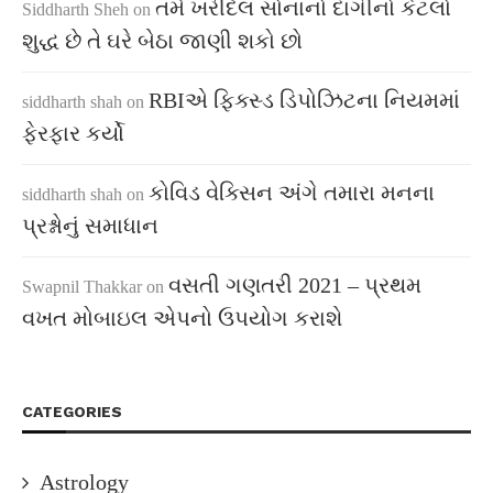
તમે ખરીદેલ સોનાનો દાગીનો કેટલો
Siddharth Sheh
on
શુદ્ધ છે તે ઘરે બેઠા જાણી શકો છો
RBIએ ફિક્સ્ડ ડિપોઝિટના નિયમમાં
siddharth shah
on
ફેરફાર કર્યો
કોવિડ વેક્સિન અંગે તમારા મનના
siddharth shah
on
પ્રશ્નોનું સમાધાન
વસતી ગણતરી 2021 – પ્રથમ
Swapnil Thakkar
on
વખત મોબાઇલ એપનો ઉપયોગ કરાશે
CATEGORIES
Astrology