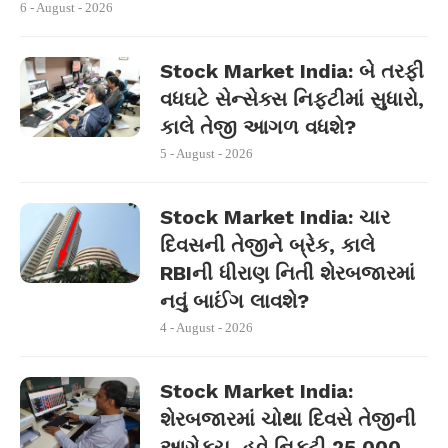
6 - August - 2026
Stock Market India: બે તરફી
વધઘટે સેન્સેક્સ નિફ્ટીમાં સુધારો,
કાલે તેજી આગળ વધશે?
5 - August - 2026
Stock Market India: ચાર
દિવસની તેજીને બ્રેક, કાલે
RBIની ધીરાણ નિતી શેરબજારમાં
નવું બાઈંગ લાવશે?
4 - August - 2026
Stock Market India:
શેરબજારમાં ચોથા દિવસે તેજીની
આગેકૂચ, હવે નિફ્ટી 25,000