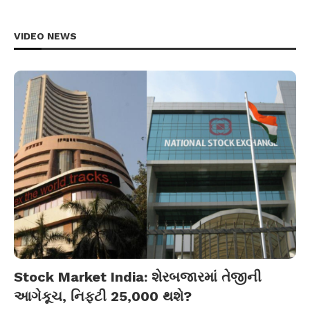
VIDEO NEWS
Stock Market India: શેરબજારમાં તેજીની
આગેકૂચ, નિફ્ટી 25,000 થશે?