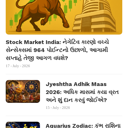
Stock Market India: નેગેટિવ કારણો વચ્ચે
સેન્સેક્સમાં 964 પોઈન્ટનો ઉછાળો, આગામી
સપ્તાહે તેજી આગળ વધશે?
17 - July - 2026
Jyeshtha Adhik Maas
2026: અધિક માસમાં કયા વ્રત
અને શું દાન કરવું જોઈએ?
15 - July - 2026
Aquarius Zodiac: કુંભ રાશિના