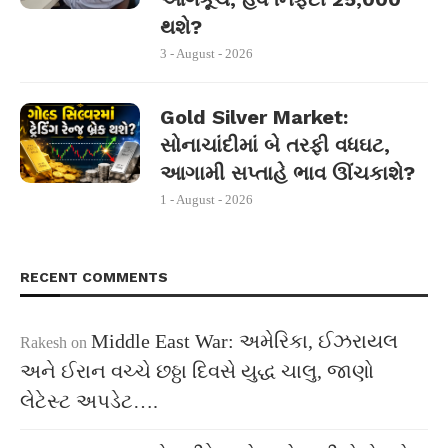
થશે?
3 - August - 2026
Gold Silver Market:
સોનાચાંદીમાં બે તરફી વધઘટ,
આગામી સપ્તાહે ભાવ ઊંચકાશે?
1 - August - 2026
RECENT COMMENTS
Middle East War: અમેરિકા, ઈઝરાયલ
Rakesh
on
અને ઈરાન વચ્ચે છઠ્ઠા દિવસે યુદ્ધ ચાલુ, જાણો
લેટેસ્ટ અપડેટ….