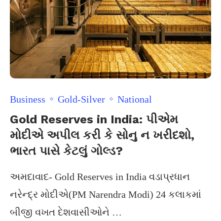
Business
Gold-Silver
National
Gold Reserves in India: પીએમ
મોદીએ અપીલ કરી કે સોનુ ન ખરીદશો,
ભારત પાસે કેટલું ગોલ્ડ?
અમદાવાદ- Gold Reserves in India વડાપ્રધાન
નરેન્દ્ર મોદીએ(PM Narendra Modi) 24 કલાકમાં
બીજી વખત દેશવાસીઓને …