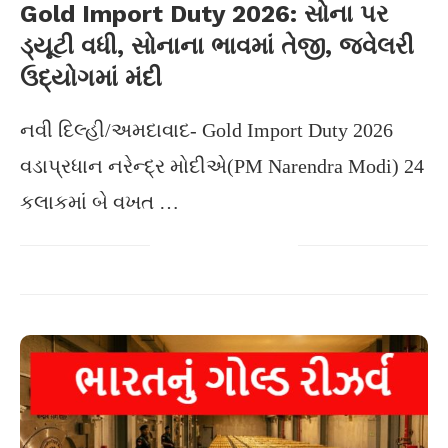
Gold Import Duty 2026: સોના પર
ડ્યૂટી વધી, સોનાના ભાવમાં તેજી, જ્વેલરી
ઉદ્યોગમાં મંદી
નવી દિલ્હી/અમદાવાદ- Gold Import Duty 2026
વડાપ્રધાન નરેન્દ્ર મોદીએ(PM Narendra Modi) 24
કલાકમાં બે વખત …