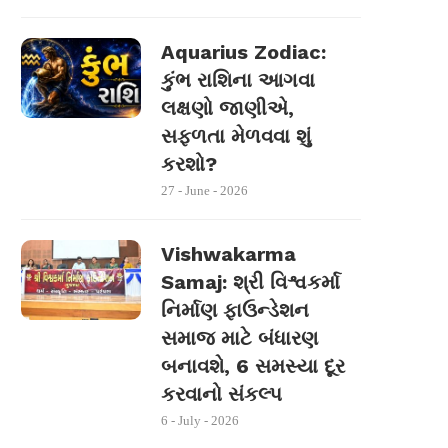
Aquarius Zodiac:
કુંભ રાશિના આગવા
લક્ષણો જાણીએ,
સફળતા મેળવવા શું
કરશો?
27 - June - 2026
Vishwakarma
Samaj: શ્રી વિશ્વકર્મા
નિર્માણ ફાઉન્ડેશન
સમાજ માટે બંધારણ
બનાવશે, 6 સમસ્યા દૂર
કરવાનો સંકલ્પ
6 - July - 2026