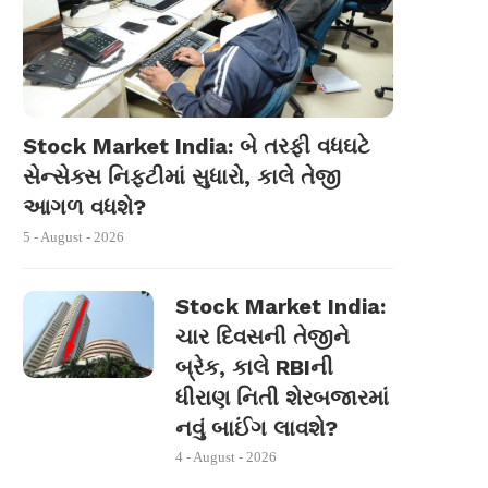
Stock Market India: બે તરફી વધઘટે
સેન્સેક્સ નિફ્ટીમાં સુધારો, કાલે તેજી
આગળ વધશે?
5 - August - 2026
Stock Market India:
ચાર દિવસની તેજીને
બ્રેક, કાલે RBIની
ધીરાણ નિતી શેરબજારમાં
નવું બાઈંગ લાવશે?
4 - August - 2026