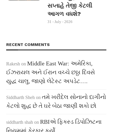
સપ્તાહે તેજી કેટલી
આગળ વધશે?
31 - July - 2026
RECENT COMMENTS
Middle East War: અમેરિકા,
Rakesh
on
ઈઝરાયલ અને ઈરાન વચ્ચે છઠ્ઠા દિવસે
યુદ્ધ ચાલુ, જાણો લેટેસ્ટ અપડેટ….
તમે ખરીદેલ સોનાનો દાગીનો
Siddharth Sheh
on
કેટલો શુદ્ધ છે તે ઘરે બેઠા જાણી શકો છો
RBIએ ફિક્સ્ડ ડિપોઝિટના
siddharth shah
on
નિયમમાં ફેરફાર કર્યો