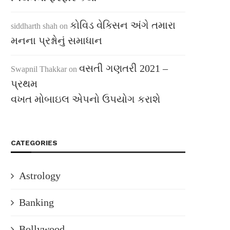
કોવિડ વેક્સિન અંગે તમારા
siddharth shah
on
મનના પ્રશ્નોનું સમાધાન
વસતી ગણતરી 2021 –
Swapnil Thakkar
on
પ્રથમ
વખત મોબાઇલ એપનો ઉપયોગ કરાશે
CATEGORIES
Astrology
Banking
Bollywood