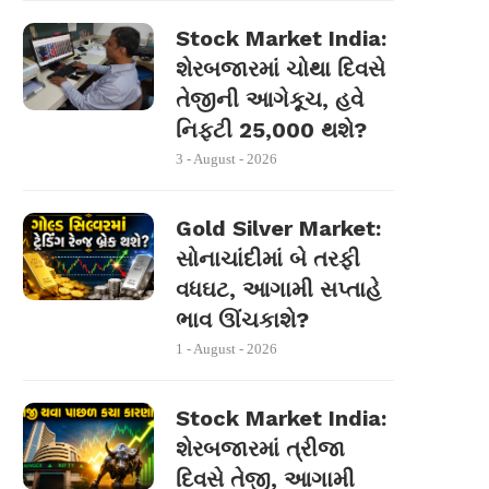
Stock Market India:
શેરબજારમાં ચોથા દિવસે
તેજીની આગેકૂચ, હવે
નિફ્ટી 25,000 થશે?
3 - August - 2026
Gold Silver Market:
સોનાચાંદીમાં બે તરફી
વધઘટ, આગામી સપ્તાહે
ભાવ ઊંચકાશે?
1 - August - 2026
Stock Market India:
શેરબજારમાં ત્રીજા
દિવસે તેજી, આગામી