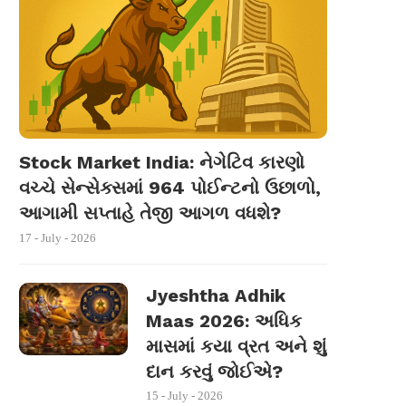
Stock Market India: નેગેટિવ કારણો
વચ્ચે સેન્સેક્સમાં 964 પોઈન્ટનો ઉછાળો,
આગામી સપ્તાહે તેજી આગળ વધશે?
17 - July - 2026
Jyeshtha Adhik
Maas 2026: અધિક
માસમાં કયા વ્રત અને શું
દાન કરવું જોઈએ?
15 - July - 2026