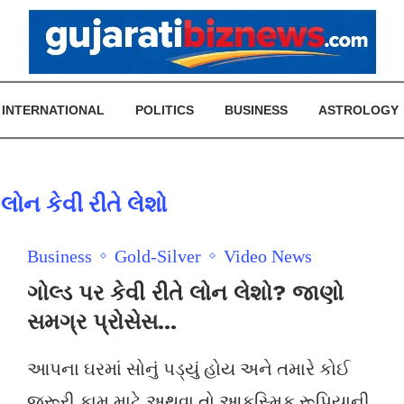
INTERNATIONAL
POLITICS
BUSINESS
ASTROLOGY
 લોન કેવી રીતે લેશો
Business
Gold-Silver
Video News
ગોલ્ડ પર કેવી રીતે લોન લેશો? જાણો
સમગ્ર પ્રોસેસ…
આપના ઘરમાં સોનું પડ્યું હોય અને તમારે કોઈ
જરૂરી કામ માટે અથવા તો આકસ્મિક રૂપિયાની