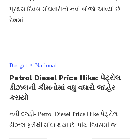
પ્રથમ દિવસે મોંઘવારીનો નવો બોજો આવ્યો છે.
દેશમાં …
Budget
National
Petrol Diesel Price Hike: પેટ્રોલ
ડીઝલની કીમતોમાં વધુ વધારો જાહેર
કરાયો
નવી દલ્હી- Petrol Diesel Price Hike પેટ્રોલ
ડીઝલ ફરીથી મોંઘા થયા છે. પાંચ દિવસમાં જ …