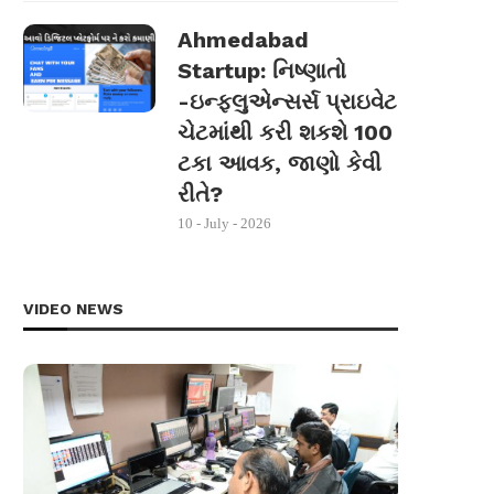
Ahmedabad
Startup: નિષ્ણાતો
-ઇન્ફ્લુએન્સર્સ પ્રાઇવેટ
ચેટમાંથી કરી શકશે 100
ટકા આવક, જાણો કેવી
રીતે?
10 - July - 2026
VIDEO NEWS