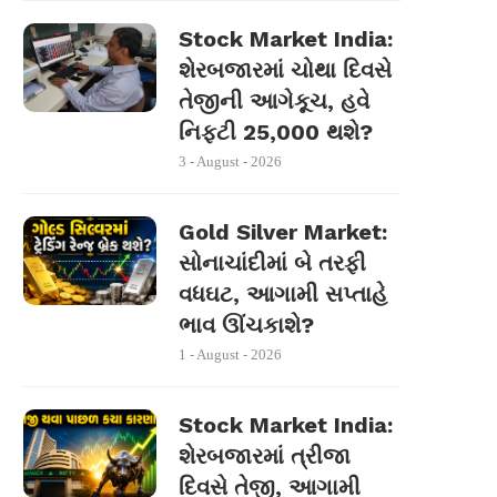
Stock Market India:
શેરબજારમાં ચોથા દિવસે
તેજીની આગેકૂચ, હવે
નિફ્ટી 25,000 થશે?
3 - August - 2026
Gold Silver Market:
સોનાચાંદીમાં બે તરફી
વધઘટ, આગામી સપ્તાહે
ભાવ ઊંચકાશે?
1 - August - 2026
Stock Market India:
શેરબજારમાં ત્રીજા
દિવસે તેજી, આગામી