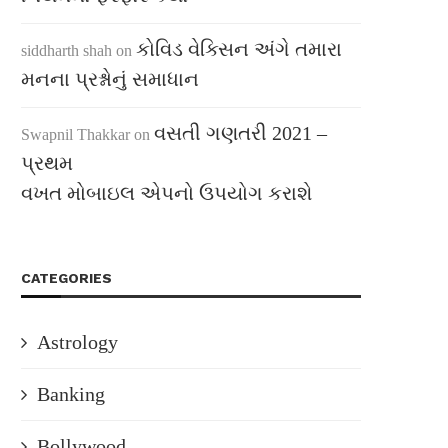
કોવિડ વેક્સિન અંગે તમારા
siddharth shah
on
મનના પ્રશ્નોનું સમાધાન
વસતી ગણતરી 2021 –
Swapnil Thakkar
on
પ્રથમ
વખત મોબાઇલ એપનો ઉપયોગ કરાશે
CATEGORIES
Astrology
Banking
Bollywood