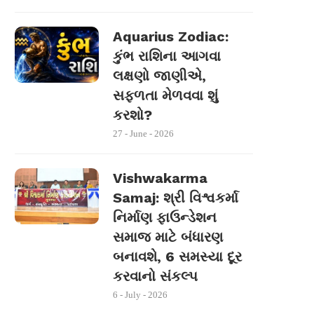
Aquarius Zodiac:
કુંભ રાશિના આગવા
લક્ષણો જાણીએ,
સફળતા મેળવવા શું
કરશો?
27 - June - 2026
Vishwakarma
Samaj: શ્રી વિશ્વકર્મા
નિર્માણ ફાઉન્ડેશન
સમાજ માટે બંધારણ
બનાવશે, 6 સમસ્યા દૂર
કરવાનો સંકલ્પ
6 - July - 2026