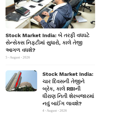
Stock Market India: બે તરફી વધઘટે
સેન્સેક્સ નિફ્ટીમાં સુધારો, કાલે તેજી
આગળ વધશે?
5 - August - 2026
Stock Market India:
ચાર દિવસની તેજીને
બ્રેક, કાલે RBIની
ધીરાણ નિતી શેરબજારમાં
નવું બાઈંગ લાવશે?
4 - August - 2026