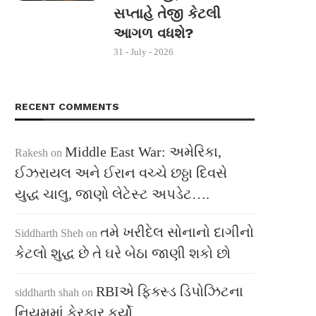
સપ્તાહે તેજી કેટલી
આગળ વધશે?
31 - July - 2026
RECENT COMMENTS
Middle East War: અમેરિકા,
Rakesh
on
ઈઝરાયલ અને ઈરાન વચ્ચે છઠ્ઠા દિવસે
યુદ્ધ ચાલુ, જાણો લેટેસ્ટ અપડેટ….
તમે ખરીદેલ સોનાનો દાગીનો
Siddharth Sheh
on
કેટલો શુદ્ધ છે તે ઘરે બેઠા જાણી શકો છો
RBIએ ફિક્સ્ડ ડિપોઝિટના
siddharth shah
on
નિયમમાં ફેરફાર કર્યો