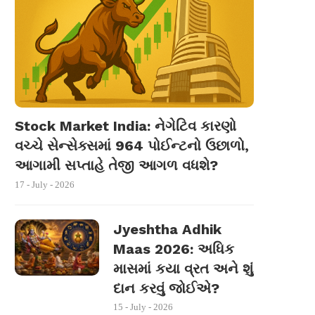
Stock Market India: નેગેટિવ કારણો
વચ્ચે સેન્સેક્સમાં 964 પોઈન્ટનો ઉછાળો,
આગામી સપ્તાહે તેજી આગળ વધશે?
17 - July - 2026
Jyeshtha Adhik
Maas 2026: અધિક
માસમાં કયા વ્રત અને શું
દાન કરવું જોઈએ?
15 - July - 2026