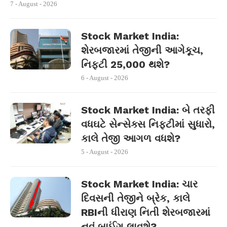
7 - August - 2026
Stock Market India:
શેરબજારમાં તેજીની આગેકૂચ,
નિફ્ટી 25,000 થશે?
6 - August - 2026
Stock Market India: બે તરફી
વધઘટે સેન્સેક્સ નિફ્ટીમાં સુધારો,
કાલે તેજી આગળ વધશે?
5 - August - 2026
Stock Market India: ચાર
દિવસની તેજીને બ્રેક, કાલે
RBIની ધીરાણ નિતી શેરબજારમાં
નવું બાઈંગ લાવશે?