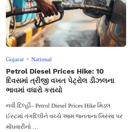
Gujarat
National
Petrol Diesel Prices Hike: 10
દિવસમાં ત્રીજી વખત પેટ્રોલ ડીઝલના
ભાવમાં વધારો કરાયો
નવી દિલ્હી– Petrol Diesel Prices Hike મિડલ
ઈસ્ટમાં તંગદિલીને વચ્ચે આમ જનતાના ખિસ્સા પર
મોંઘવારીનો …