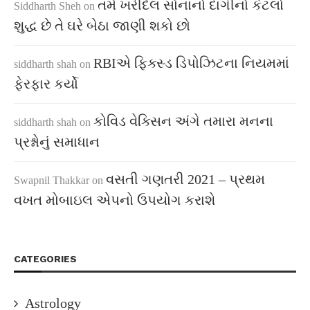
તમે ખરીદેલ સોનાનો દાગીનો કેટલો
Siddharth Sheh
on
શુદ્ધ છે તે ઘરે બેઠા જાણી શકો છો
RBIએ ફિક્સ્ડ ડિપોઝિટના નિયમમાં
siddharth shah
on
ફેરફાર કર્યો
કોવિડ વેક્સિન અંગે તમારા મનના
siddharth shah
on
પ્રશ્નોનું સમાધાન
વસતી ગણતરી 2021 – પ્રથમ
Swapnil Thakkar
on
વખત મોબાઇલ એપનો ઉપયોગ કરાશે
CATEGORIES
Astrology