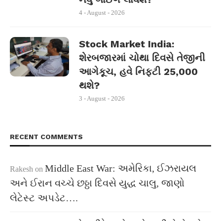
4 - August - 2026
Stock Market India:
શેરબજારમાં ચોથા દિવસે તેજીની
આગેકૂચ, હવે નિફ્ટી 25,000
થશે?
3 - August - 2026
RECENT COMMENTS
Middle East War: અમેરિકા, ઈઝરાયલ
Rakesh
on
અને ઈરાન વચ્ચે છઠ્ઠા દિવસે યુદ્ધ ચાલુ, જાણો
લેટેસ્ટ અપડેટ….