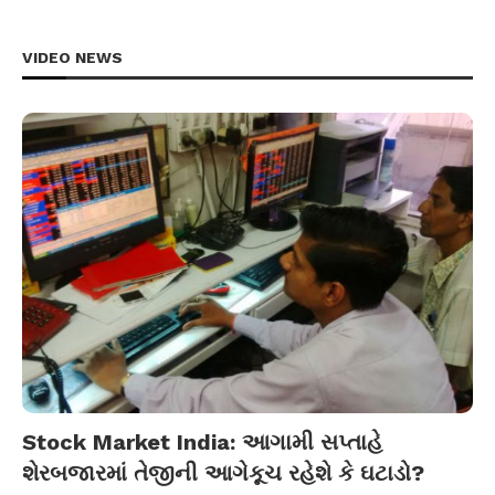
VIDEO NEWS
Stock Market India: આગામી સપ્તાહે
શેરબજારમાં તેજીની આગેકૂચ રહેશે કે ઘટાડો?