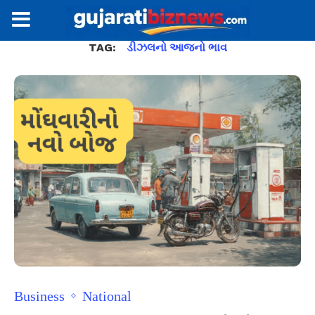
TAG:
ડીઝલનો આજનો ભાવ
Business
National