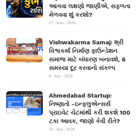
આગવા લક્ષણો જાણીએ, સફળતા
મેળવવા શું કરશો?
27 - June - 2026
Vishwakarma Samaj: શ્રી
વિશ્વકર્મા નિર્માણ ફાઉન્ડેશન
સમાજ માટે બંધારણ બનાવશે, 6
સમસ્યા દૂર કરવાનો સંકલ્પ
6 - July - 2026
Ahmedabad Startup:
નિષ્ણાતો -ઇન્ફ્લુએન્સર્સ
પ્રાઇવેટ ચેટમાંથી કરી શકશે 100
ટકા આવક, જાણો કેવી રીતે?
10 - July - 2026