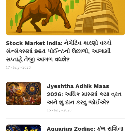
Stock Market India: નેગેટિવ કારણો વચ્ચે
સેન્સેક્સમાં 964 પોઈન્ટનો ઉછાળો, આગામી
સપ્તાહે તેજી આગળ વધશે?
17 - July - 2026
Jyeshtha Adhik Maas
2026: અધિક માસમાં કયા વ્રત
અને શું દાન કરવું જોઈએ?
15 - July - 2026
Aquarius Zodiac: કુંભ રાશિના