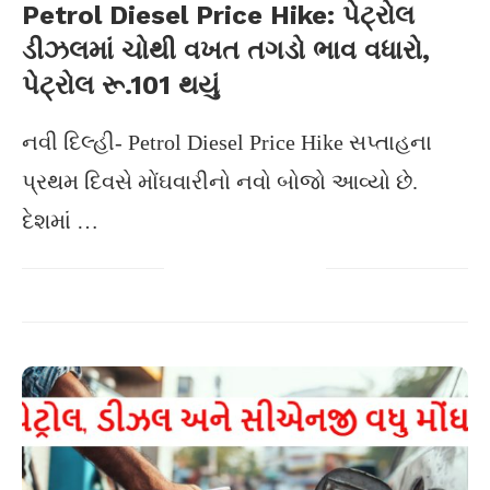
Petrol Diesel Price Hike: પેટ્રોલ
ડીઝલમાં ચોથી વખત તગડો ભાવ વધારો,
પેટ્રોલ રૂ.101 થયું
નવી દિલ્હી- Petrol Diesel Price Hike સપ્તાહના
પ્રથમ દિવસે મોંઘવારીનો નવો બોજો આવ્યો છે.
દેશમાં …