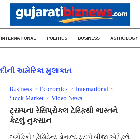
INTERNATIONAL
POLITICS
BUSINESS
ASTROLOGY
મોદીની અમેરિકા મુલાકાત
Business
Economics
International
Stock Market
Video News
ટ્રમ્પના રેસિપ્રોકલ ટેરિફથી ભારતને
કેટલું નુકસાન
અમેરિકી પ્રેસિડેન્ટ ડોનાલ્ડ ટ્રમ્પે બીજી એપ્રિલે