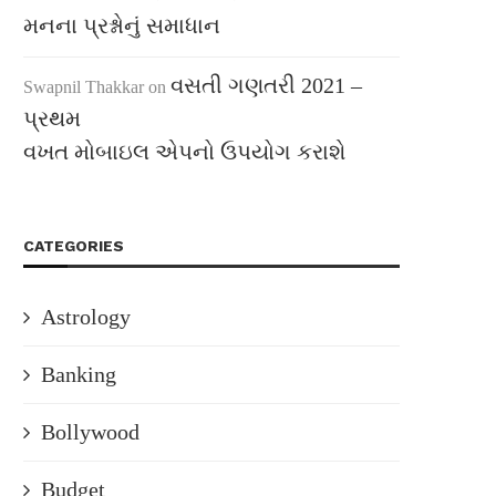
મનના પ્રશ્નોનું સમાધાન
વસતી ગણતરી 2021 –
Swapnil Thakkar
on
પ્રથમ
વખત મોબાઇલ એપનો ઉપયોગ કરાશે
CATEGORIES
Astrology
Banking
Bollywood
Budget