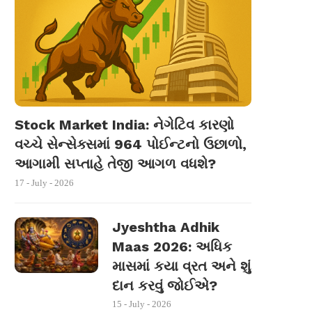
Stock Market India: નેગેટિવ કારણો
વચ્ચે સેન્સેક્સમાં 964 પોઈન્ટનો ઉછાળો,
આગામી સપ્તાહે તેજી આગળ વધશે?
17 - July - 2026
Jyeshtha Adhik
Maas 2026: અધિક
માસમાં કયા વ્રત અને શું
દાન કરવું જોઈએ?
15 - July - 2026