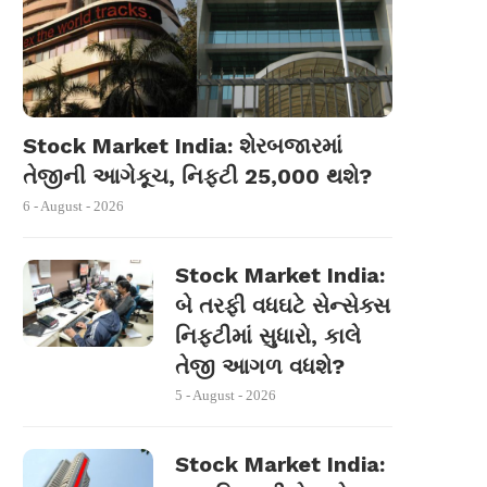
Stock Market India: શેરબજારમાં
તેજીની આગેકૂચ, નિફ્ટી 25,000 થશે?
6 - August - 2026
Stock Market India:
બે તરફી વધઘટે સેન્સેક્સ
નિફ્ટીમાં સુધારો, કાલે
તેજી આગળ વધશે?
5 - August - 2026
Stock Market India: