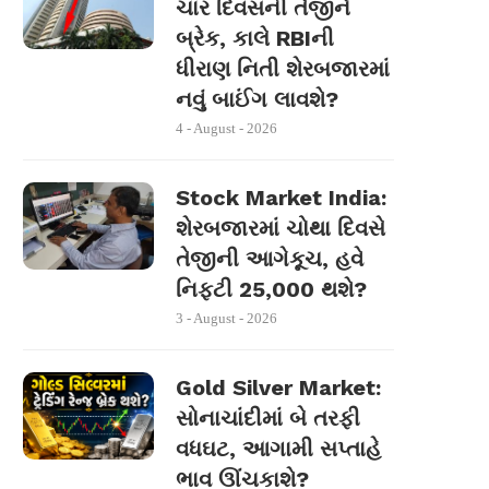
ચાર દિવસની તેજીને
બ્રેક, કાલે RBIની
ધીરાણ નિતી શેરબજારમાં
નવું બાઈંગ લાવશે?
4 - August - 2026
Stock Market India:
શેરબજારમાં ચોથા દિવસે
તેજીની આગેકૂચ, હવે
નિફ્ટી 25,000 થશે?
3 - August - 2026
Gold Silver Market:
સોનાચાંદીમાં બે તરફી
વધઘટ, આગામી સપ્તાહે
ભાવ ઊંચકાશે?