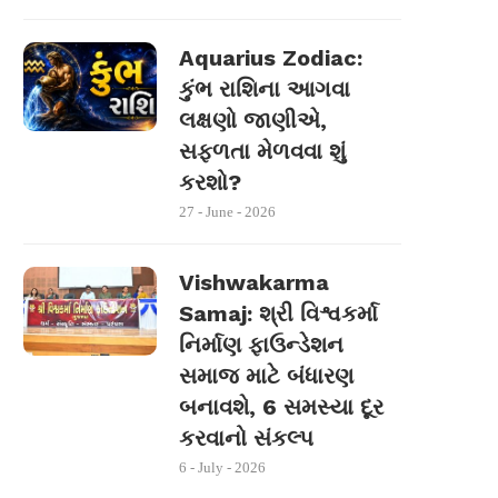
Aquarius Zodiac:
કુંભ રાશિના આગવા
લક્ષણો જાણીએ,
સફળતા મેળવવા શું
કરશો?
27 - June - 2026
Vishwakarma
Samaj: શ્રી વિશ્વકર્મા
નિર્માણ ફાઉન્ડેશન
સમાજ માટે બંધારણ
બનાવશે, 6 સમસ્યા દૂર
કરવાનો સંકલ્પ
6 - July - 2026