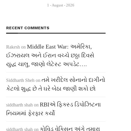
1 - August - 2026
RECENT COMMENTS
Middle East War: અમેરિકા,
Rakesh
on
ઈઝરાયલ અને ઈરાન વચ્ચે છઠ્ઠા દિવસે
યુદ્ધ ચાલુ, જાણો લેટેસ્ટ અપડેટ….
તમે ખરીદેલ સોનાનો દાગીનો
Siddharth Sheh
on
કેટલો શુદ્ધ છે તે ઘરે બેઠા જાણી શકો છો
RBIએ ફિક્સ્ડ ડિપોઝિટના
siddharth shah
on
નિયમમાં ફેરફાર કર્યો
કોવિડ વેક્સિન અંગે તમારા
siddharth shah
on