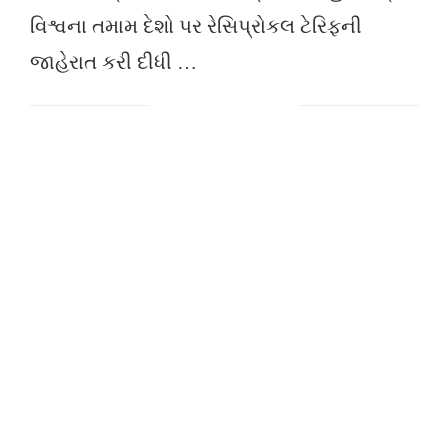
વિશ્વના તમામ દેશો પર રેસિપ્રોકલ ટેરિફની
જાહેરાત કરી દીધી …