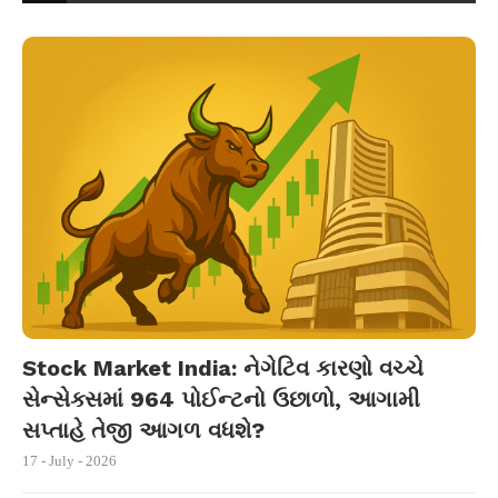
Stock Market India: નેગેટિવ કારણો વચ્ચે
સેન્સેક્સમાં 964 પોઈન્ટનો ઉછાળો, આગામી
સપ્તાહે તેજી આગળ વધશે?
17 - July - 2026