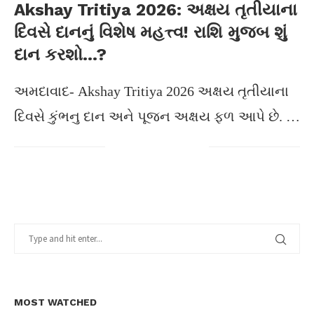
Akshay Tritiya 2026: અક્ષય તૃતીયાના
દિવસે દાનનું વિશેષ મહત્ત્વ! રાશિ મુજબ શું
દાન કરશો…?
અમદાવાદ- Akshay Tritiya 2026 અક્ષય તૃતીયાના
દિવસે કુંભનુ દાન અને પૂજન અક્ષય ફળ આપે છે. …
MOST WATCHED