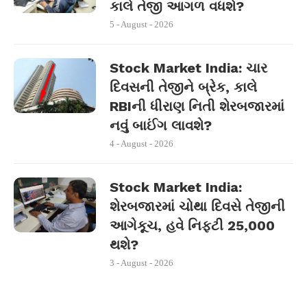
કાલે તેજી આગળ વધશે?
5 - August - 2026
Stock Market India: ચાર
દિવસની તેજીને બ્રેક, કાલે
RBIની ધીરાણ નિતી શેરબજારમાં
નવું બાઈંગ લાવશે?
4 - August - 2026
Stock Market India:
શેરબજારમાં ચોથા દિવસે તેજીની
આગેકૂચ, હવે નિફ્ટી 25,000
થશે?
3 - August - 2026