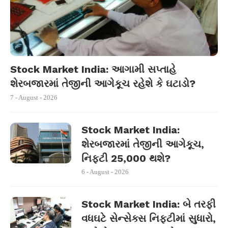
Stock Market India: આગામી સપ્તાહે
શેરબજારમાં તેજીની આગેકૂચ રહેશે કે ઘટાડો?
7 - August - 2026
Stock Market India:
શેરબજારમાં તેજીની આગેકૂચ,
નિફ્ટી 25,000 થશે?
6 - August - 2026
Stock Market India: બે તરફી
વધઘટે સેન્સેક્સ નિફ્ટીમાં સુધારો,