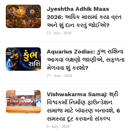
Jyeshtha Adhik Maas
2026: અધિક માસમાં કયા વ્રત
અને શું દાન કરવું જોઈએ?
15 - July - 2026
Aquarius Zodiac: કુંભ રાશિના
આગવા લક્ષણો જાણીએ, સફળતા
મેળવવા શું કરશો?
27 - June - 2026
Vishwakarma Samaj: શ્રી
વિશ્વકર્મા નિર્માણ ફાઉન્ડેશન
સમાજ માટે બંધારણ બનાવશે, 6
સમસ્યા દૂર કરવાનો સંકલ્પ
6 - July - 2026