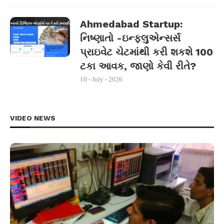
Ahmedabad Startup:
નિષ્ણાતો -ઇન્ફ્લુએન્સર્સ
પ્રાઇવેટ ચેટમાંથી કરી શકશે 100
ટકા આવક, જાણો કેવી રીતે?
10 - July - 2026
VIDEO NEWS