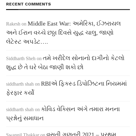
RECENT COMMENTS
Middle East War: અમેરિકા, ઈઝરાયલ
Rakesh
on
અને ઈરાન વચ્ચે છઠ્ઠા દિવસે યુદ્ધ ચાલુ, જાણો
લેટેસ્ટ અપડેટ….
તમે ખરીદેલ સોનાનો દાગીનો કેટલો
Siddharth Sheh
on
શુદ્ધ છે તે ઘરે બેઠા જાણી શકો છો
RBIએ ફિક્સ્ડ ડિપોઝિટના નિયમમાં
siddharth shah
on
ફેરફાર કર્યો
કોવિડ વેક્સિન અંગે તમારા મનના
siddharth shah
on
પ્રશ્નોનું સમાધાન
વસતી ગણતરી 2021 – પ્રથમ
Swapnil Thakkar
on