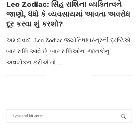
Leo Zodiac: સિંહ રાશિના વ્યક્તિત્વને
જાણો, ધંધો કે વ્યવસાયમાં આવતા અવરોધ
દૂર કરવા શું કરશો?
અમદાવાદ- Leo Zodiac જ્યોતિષશાસ્ત્રની દ્રષ્ટિએ
બાર રાશિ આવે છે. બાર રાશિઓના જાતકોનું
અવલોકન કરીએ તો …