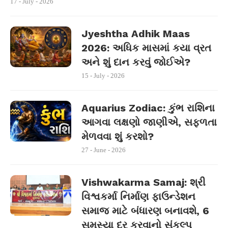
17 - July - 2026
Jyeshtha Adhik Maas
2026: અધિક માસમાં કયા વ્રત
અને શું દાન કરવું જોઈએ?
15 - July - 2026
Aquarius Zodiac: કુંભ રાશિના
આગવા લક્ષણો જાણીએ, સફળતા
મેળવવા શું કરશો?
27 - June - 2026
Vishwakarma Samaj: શ્રી
વિશ્વકર્મા નિર્માણ ફાઉન્ડેશન
સમાજ માટે બંધારણ બનાવશે, 6
સમસ્યા દૂર કરવાનો સંકલ્પ