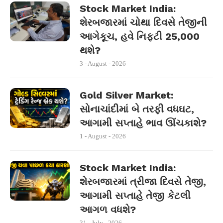
Stock Market India:
શેરબજારમાં ચોથા દિવસે તેજીની
આગેકૂચ, હવે નિફ્ટી 25,000
થશે?
3 - August - 2026
Gold Silver Market:
સોનાચાંદીમાં બે તરફી વધઘટ,
આગામી સપ્તાહે ભાવ ઊંચકાશે?
1 - August - 2026
Stock Market India:
શેરબજારમાં ત્રીજા દિવસે તેજી,
આગામી સપ્તાહે તેજી કેટલી
આગળ વધશે?
31 - July - 2026