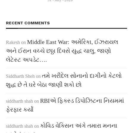
RECENT COMMENTS
Middle East War: અમેરિકા, ઈઝરાયલ
Rakesh
on
અને ઈરાન વચ્ચે છઠ્ઠા દિવસે યુદ્ધ ચાલુ, જાણો
લેટેસ્ટ અપડેટ….
તમે ખરીદેલ સોનાનો દાગીનો કેટલો
Siddharth Sheh
on
શુદ્ધ છે તે ઘરે બેઠા જાણી શકો છો
RBIએ ફિક્સ્ડ ડિપોઝિટના નિયમમાં
siddharth shah
on
ફેરફાર કર્યો
કોવિડ વેક્સિન અંગે તમારા મનના
siddharth shah
on