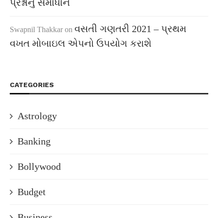
પ્રશ્નોનું સમાધાન
વસતી ગણતરી 2021 – પ્રથમ
Swapnil Thakkar
on
વખત મોબાઇલ એપનો ઉપયોગ કરાશે
CATEGORIES
Astrology
Banking
Bollywood
Budget
Business