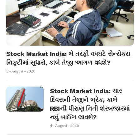
Stock Market India: બે તરફી વધઘટે સેન્સેક્સ
નિફ્ટીમાં સુધારો, કાલે તેજી આગળ વધશે?
5 - August - 2026
Stock Market India: ચાર
દિવસની તેજીને બ્રેક, કાલે
RBIની ધીરાણ નિતી શેરબજારમાં
નવું બાઈંગ લાવશે?
4 - August - 2026