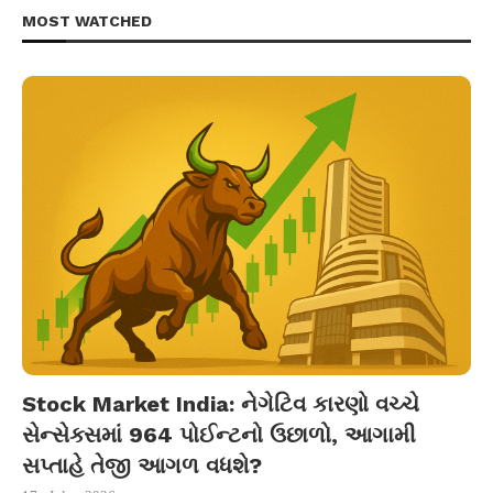
MOST WATCHED
Stock Market India: નેગેટિવ કારણો વચ્ચે
સેન્સેક્સમાં 964 પોઈન્ટનો ઉછાળો, આગામી
સપ્તાહે તેજી આગળ વધશે?