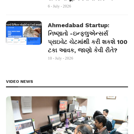
6 - July - 2026
Ahmedabad Startup:
નિષ્ણાતો -ઇન્ફ્લુએન્સર્સ
પ્રાઇવેટ ચેટમાંથી કરી શકશે 100
ટકા આવક, જાણો કેવી રીતે?
10 - July - 2026
VIDEO NEWS