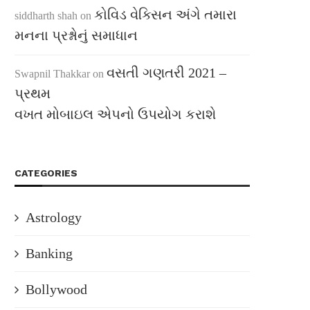
કોવિડ વેક્સિન અંગે તમારા
siddharth shah
on
મનના પ્રશ્નોનું સમાધાન
વસતી ગણતરી 2021 –
Swapnil Thakkar
on
પ્રથમ
વખત મોબાઇલ એપનો ઉપયોગ કરાશે
CATEGORIES
Astrology
Banking
Bollywood