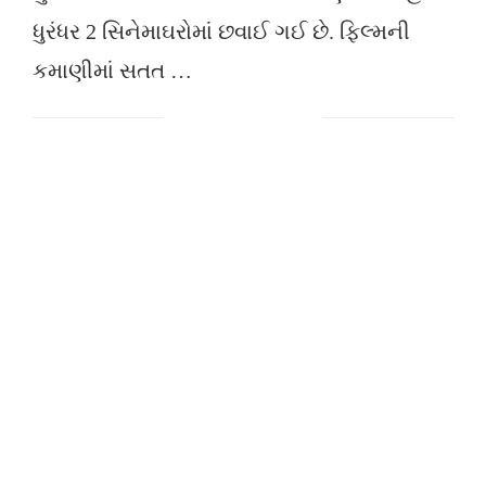
ધુરંધર 2 સિનેમાઘરોમાં છવાઈ ગઈ છે. ફિલ્મની
કમાણીમાં સતત …