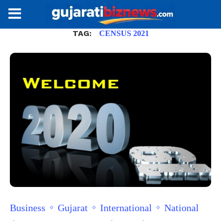
TAG:
CENSUS 2021
Business
Gujarat
International
National