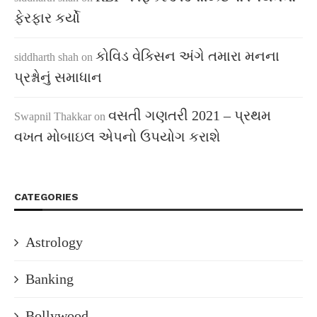
ફેરફાર કર્યો
કોવિડ વેક્સિન અંગે તમારા મનના
siddharth shah
on
પ્રશ્નોનું સમાધાન
વસતી ગણતરી 2021 – પ્રથમ
Swapnil Thakkar
on
વખત મોબાઇલ એપનો ઉપયોગ કરાશે
CATEGORIES
Astrology
Banking
Bollywood