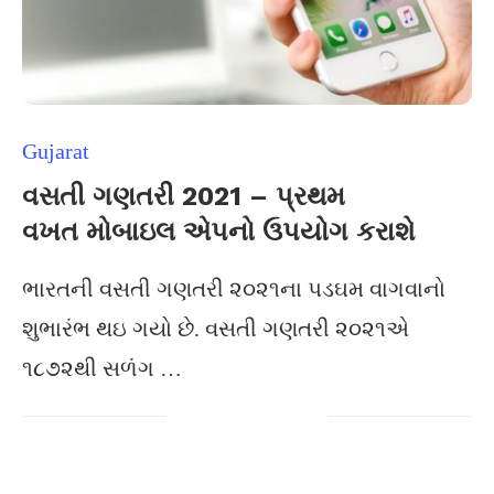
Gujarat
વસતી ગણતરી 2021 – પ્રથમ
વખત મોબાઇલ એપનો ઉપયોગ કરાશે
ભારતની વસતી ગણતરી ૨૦૨૧ના પડઘમ વાગવાનો
શુભારંભ થઇ ગયો છે. વસતી ગણતરી ૨૦૨૧એ
૧૮૭૨થી સળંગ …