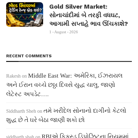
Gold Silver Market:
સોનાચાંદીમાં બે તરફી વધઘટ,
આગામી સપ્તાહે ભાવ ઊંચકાશે?
1 - August - 2026
RECENT COMMENTS
Middle East War: અમેરિકા, ઈઝરાયલ
Rakesh
on
અને ઈરાન વચ્ચે છઠ્ઠા દિવસે યુદ્ધ ચાલુ, જાણો
લેટેસ્ટ અપડેટ….
તમે ખરીદેલ સોનાનો દાગીનો કેટલો
Siddharth Sheh
on
શુદ્ધ છે તે ઘરે બેઠા જાણી શકો છો
RBIએ ફિક્સ્ડ ડિપોઝિટના નિયમમાં
siddharth shah
on