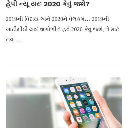
હેપી ન્યૂ યરઃ 2020 કેવું જશે?
2019ની વિદાય અને 2020ને વેલકમ… 2019ની
ખાટીમીઠી યાદ વાગોળીને હવે 2020 કેવું જશે, તે માટે
નવા …