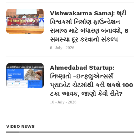
Vishwakarma Samaj: શ્રી
વિશ્વકર્મા નિર્માણ ફાઉન્ડેશન
સમાજ માટે બંધારણ બનાવશે, 6
સમસ્યા દૂર કરવાનો સંકલ્પ
6 - July - 2026
Ahmedabad Startup:
નિષ્ણાતો -ઇન્ફ્લુએન્સર્સ
પ્રાઇવેટ ચેટમાંથી કરી શકશે 100
ટકા આવક, જાણો કેવી રીતે?
10 - July - 2026
VIDEO NEWS