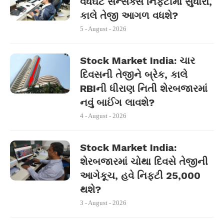
વધઘટે સેન્સેક્સ નિફ્ટીમાં સુધારો,
કાલે તેજી આગળ વધશે?
5 - August - 2026
Stock Market India: ચાર
દિવસની તેજીને બ્રેક, કાલે
RBIની ધીરાણ નિતી શેરબજારમાં
નવું બાઈંગ લાવશે?
4 - August - 2026
Stock Market India:
શેરબજારમાં ચોથા દિવસે તેજીની
આગેકૂચ, હવે નિફ્ટી 25,000
થશે?
3 - August - 2026