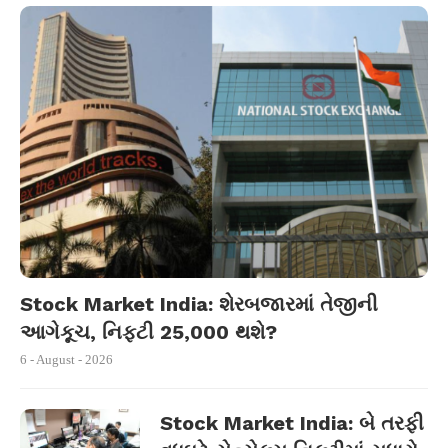
Stock Market India: શેરબજારમાં તેજીની
આગેકૂચ, નિફ્ટી 25,000 થશે?
6 - August - 2026
Stock Market India: બે તરફી