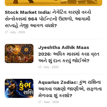
Stock Market India: નેગેટિવ કારણો વચ્ચે
સેન્સેક્સમાં 964 પોઈન્ટનો ઉછાળો, આગામી
સપ્તાહે તેજી આગળ વધશે?
17 - July - 2026
Jyeshtha Adhik Maas
2026: અધિક માસમાં કયા વ્રત
અને શું દાન કરવું જોઈએ?
15 - July - 2026
Aquarius Zodiac: કુંભ રાશિના
આગવા લક્ષણો જાણીએ, સફળતા
મેળવવા શું કરશો?
27 - June - 2026