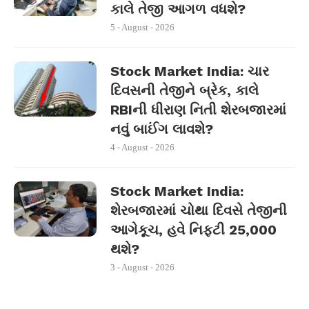
કાલે તેજી આગળ વધશે?
5 - August - 2026
Stock Market India: ચાર
દિવસની તેજીને બ્રેક, કાલે
RBIની ધીરાણ નિતી શેરબજારમાં
નવું બાઈંગ લાવશે?
4 - August - 2026
Stock Market India:
શેરબજારમાં ચોથા દિવસે તેજીની
આગેકૂચ, હવે નિફ્ટી 25,000
થશે?
3 - August - 2026