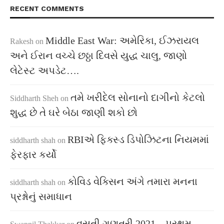
RECENT COMMENTS
Middle East War: અમેરિકા, ઈઝરાયલ
Rakesh
on
અને ઈરાન વચ્ચે છઠ્ઠા દિવસે યુદ્ધ ચાલુ, જાણો
લેટેસ્ટ અપડેટ….
તમે ખરીદેલ સોનાનો દાગીનો કેટલો
Siddharth Sheh
on
શુદ્ધ છે તે ઘરે બેઠા જાણી શકો છો
RBIએ ફિક્સ્ડ ડિપોઝિટના નિયમમાં
siddharth shah
on
ફેરફાર કર્યો
કોવિડ વેક્સિન અંગે તમારા મનના
siddharth shah
on
પ્રશ્નોનું સમાધાન
વસતી ગણતરી 2021 – પ્રથમ